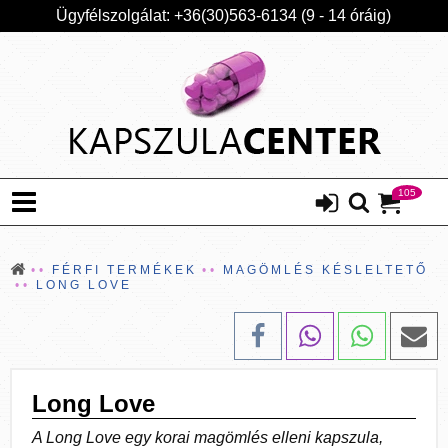
Ügyfélszolgálat: +36(30)563-6134 (9 - 14 óráig)
105
FÉRFI TERMÉKEK
MAGÖMLÉS KÉSLELTETŐ
LONG LOVE
Long Love
A Long Love egy korai magömlés elleni kapszula,