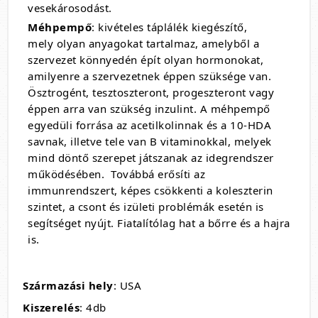
vesekárosodást.
Méhpempő
: kivételes táplálék kiegészítő,
mely olyan anyagokat tartalmaz, amelyből a
szervezet könnyedén épít olyan hormonokat,
amilyenre a szervezetnek éppen szüksége van.
Ösztrogént, tesztoszteront, progeszteront vagy
éppen arra van szükség inzulint. A méhpempő
egyedüli forrása az acetilkolinnak és a 10-HDA
savnak, illetve tele van B vitaminokkal, melyek
mind döntő szerepet játszanak az idegrendszer
működésében. Továbbá erősíti az
immunrendszert, képes csökkenti a koleszterin
szintet, a csont és izületi problémák esetén is
segítséget nyújt. Fiatalítólag hat a bőrre és a hajra
is.
Származási hely
: USA
Kiszerelés
: 4db