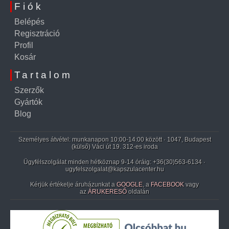
Fiók
Belépés
Regisztráció
Profil
Kosár
Tartalom
Szerzők
Gyártók
Blog
Személyes átvétel: munkanapon 10:00-14:00 között · 1047, Budapest
(külső) Váci út 19. 312-es iroda
Ügyfélszolgálat minden hétköznap 9-14 óráig:
+36(30)563-6134
·
ugyfelszolgalat@kapszulacenter.hu
Kérjük értékelje áruházunkat a
GOOGLE
, a
FACEBOOK
vagy
az
ÁRUKERESŐ
oldalán