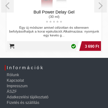
Bull Power Delay Gel
(30 ml)
Egy új módszer amivel célzottan és sikeresen
Magömlés
olyásolhatjuk a korai ejakulációt.Alkalmazása: nyomjunk
egy kevés g...
3 690 Ft
Információk
Rólunk
Kapcsolat
Impresszum
ÁSZF
Adatkezelési tájékoztató
Fizetés és szállítás