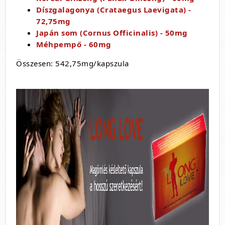
Díszgalagonya (Crataegus Laevigata) -
72,75mg
Japán som (Cornus Officinalis) - 50mg
Méhpempő - 60mg
Összesen: 542,75mg/kapszula