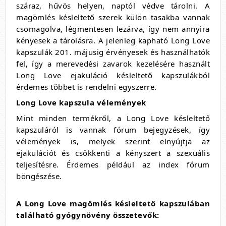
száraz, hűvös helyen, naptól védve tárolni. A
magömlés késleltető szerek külön tasakba vannak
csomagolva, légmentesen lezárva, így nem annyira
kényesek a tárolásra. A jelenleg kapható Long Love
kapszulák 201. májusig érvényesek és használhatók
fel, így a merevedési zavarok kezelésére használt
Long Love ejakuláció késleltető kapszulákból
érdemes többet is rendelni egyszerre.
Long Love kapszula vélemények
Mint minden termékről, a Long Love késleltető
kapszuláról is vannak fórum bejegyzések, így
vélemények is, melyek szerint elnyújtja az
ejakulációt és csökkenti a kényszert a szexuális
teljesítésre. Érdemes például az index fórum
böngészése.
A Long Love
magömlés késleltető
kapszulában
található gyógynövény összetevők: