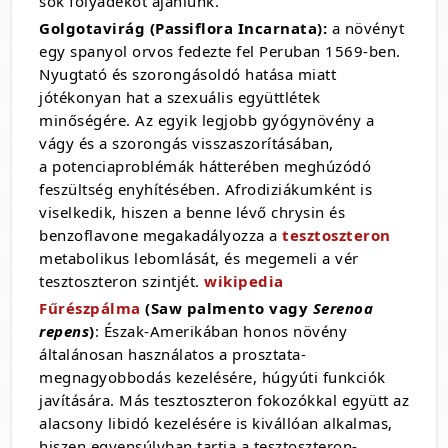
sok folyadékot ajánlunk.
Golgotavirág (Passiflora Incarnata):
a növényt
egy spanyol orvos fedezte fel Peruban 1569-ben.
Nyugtató és szorongásoldó hatása miatt
jótékonyan hat a szexuális együttlétek
minőségére. Az egyik legjobb gyógynövény a
vágy és a szorongás visszaszorításában,
a potenciaproblémák hátterében meghúzódó
feszültség enyhítésében. Afrodiziákumként is
viselkedik, hiszen a benne lévő chrysin és
benzoflavone megakadályozza a
tesztoszteron
metabolikus lebomlását, és megemeli a vér
tesztoszteron szintjét.
wikipedia
Fűrészpálma
(Saw palmento vagy
Serenoa
repens
)
: Észak-Amerikában honos növény
általánosan használatos a prosztata-
megnagyobbodás kezelésére, húgyúti funkciók
javítására. Más tesztoszteron fokozókkal együtt az
alacsony libidó kezelésére is kivállóan alkalmas,
hiszen egyensúlyban tartja a tesztoszteron-