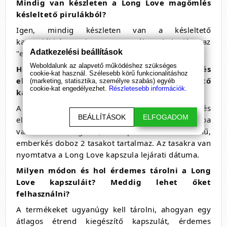
Mindig van készleten a Long Love
magömlés
késleltető
pirulákból?
Igen, mindig készleten van a késleltető
kapszulákbó, melyet a termék adatlapján az
Adatkezelési beállítások
"elérhetőség" felirat mögött láthat.
Weboldalunk az alapvető működéshez szükséges
Hogyan néz ki a Long Love korai
magömlés
cookie-kat használ. Szélesebb körű funkcionalitáshoz
elkerülésére
alkalmas étrend kiegészítő
(marketing, statisztika, személyre szabás) egyéb
cookie-kat engedélyezhet.
Részletesebb információk.
kapszula?
A
magömlés késleltető szerek
(korai magömlés
BEÁLLÍTÁSOK
ELFOGADOM
elleni kapszulák) a dobozon belül külön tasakba
vannak csomagolva, a piros-narancs színű,
emberkés doboz 2 tasakot tartalmaz. Az tasakra van
nyomtatva a Long Love kapszula lejárati dátuma.
Milyen módon és hol érdemes tárolni a Long
Love kapszuláit? Meddig lehet őket
felhasználni?
A termékeket ugyanúgy kell tárolni, ahogyan egy
átlagos étrend kiegészítő kapszulát, érdemes