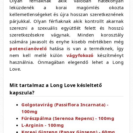
Olyan férfiaknak akik valóban hatékonyan
leküzdenék a korai magömlés okozta
kellemetlenségeket és újra hosszan szeretkeznének
párjukkal. Olyan férfiaknak akik kontrollt akarnak
szerezni a szexuális együttlét felett és hosszú
szeretkezésekre vágynak. Minden korosztály
számára javasolt és enyhe kisebb mértékben még
potencianövelő
hatása is van a terméknek, így
nem kell mellé külön
vágyfokozó
készítményt
használnia. Önmagában elegendő lehet a Long
Love.
Mit tartalmaz a Long Love késleltető
kapszula?
Golgotavirág (Passiflora Incarnata) -
100mg
Fűrészpálma (Serenoa Repens) - 100mg
L-Arginin - 100mg
Koreai Ginzeng (Panax Ginseng) - 60mg