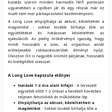
kutatás szerint minden harmadik férfi pontosan
ugyanebben a cipőben jár és egy részük már ez
miatt sem mer párkapcsolatot kezdeményezni.
A Long Love elnyújthatja az aktust, késlelteheti a
magömlést - sokkal tovább bírhatja tőle az
együttléteket és hatásosan késleltetheti az
ejakulációt. Az pedig örökérvényű igazság, hogy
minél hosszabb a szex, az orgazmus annál
erőteljesebb robbanásszerűbb élményt nyújt.
Okozzon Ön is nagyobb örömöt párjának, hosszabb
és kielégítőbb szexszel.
A Long Love kapszula előnyei
Hatását 1-2 óra alatt kifejti
- A tervezett
együttlét előtt 1-2 órával a bevételt követően
teljesen felszívódik és működésbe lép
Elnyújthatja az aktust, késleltetheti a
magömlést
- Sokkal tovább bírhatja tőle a