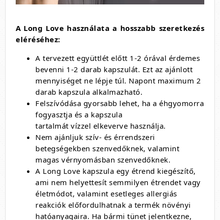
A Long Love használata a hosszabb szeretkezés
eléréséhez:
A tervezett együttlét előtt 1-2 órával érdemes
bevenni 1-2 darab kapszulát. Ezt az ajánlott
mennyiséget ne lépje túl. Napont maximum 2
darab kapszula alkalmazható.
Felszívódása gyorsabb lehet, ha a éhgyomorra
fogyasztja és a kapszula
tartalmát vízzel elkeverve használja.
Nem ajánljuk szív- és érrendszeri
betegségekben szenvedőknek, valamint
magas vérnyomásban szenvedőknek.
A Long Love kapszula egy étrend kiegészítő,
ami nem helyettesít semmilyen étrendet vagy
életmódot, valamint esetleges allergiás
reakciók előfordulhatnak a termék növényi
hatóanyagaira. Ha bármi tünet jelentkezne,