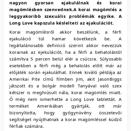
nagyon gyorsan ejakulálnak és korai
magömlésben szenvednek.A korai magömlés a
leggyakoribb szexuális problémák egyike. A
Long Love kapszula késlelteti az ejakulációt.
Korai magömlésről akkor beszélünk, a férfi
ejakuláció túl hamar következik be. A
legáltalánosabb definíció szerint akkor nevezzük
korainak az ejekulációt, ha a férfi a behatolástól
számítva 5 percen belül elér a csúcsra. Súlyosabb
esetekben a férfi még a behatolás előtt már az
előjáték során ejakulálhat. Ennek kiváló példája az
Amerikai Pite című filmben Jim, akit JasonBiggs
játszott és a bolgár modell Tanyával való szex
kétszer is meghiúsult nála, korai magömlés miatt.
Ő még nem ismerhette a Long Love tablettát. A
terméket Amerikában gyártják, ott már
bizonyította, hogy gyógynövény összetevői
segítséget nyújthatnak a korai magömléssel küdző
férfiak számára.