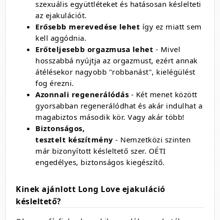
szexuális együttléteket és hatásosan késlelteti
az ejakulációt.
Erősebb merevedése lehet
így ez miatt sem
kell aggódnia.
Erőteljesebb orgazmusa lehet
- Mivel
hosszabbá nyújtja az orgazmust, ezért annak
átélésekor nagyobb "robbanást", kielégülést
fog érezni.
Azonnali regenerálódás
- Két menet között
gyorsabban regenerálódhat és akár indulhat a
magabiztos második kör. Vagy akár több!
Biztonságos,
tesztelt készítmény
- Nemzetközi szinten
már bizonyított késleltető szer. OÉTI
engedélyes, biztonságos kiegészítő.
Kinek ajánlott Long Love ejakuláció
késleltető?