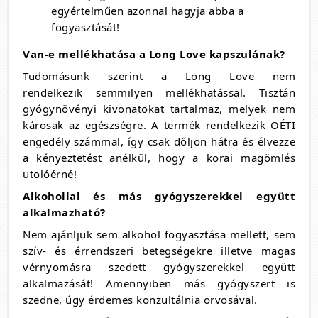
egyértelműen azonnal hagyja abba a
fogyasztását!
Van-e mellékhatása a Long Love kapszulának?
Tudomásunk szerint a Long Love nem
rendelkezik semmilyen mellékhatással. Tisztán
gyógynövényi kivonatokat tartalmaz, melyek nem
károsak az egészségre. A termék rendelkezik OÉTI
engedély számmal, így csak dőljön hátra és élvezze
a kényeztetést anélkül, hogy a korai magömlés
utolóérné!
Alkohollal és más gyógyszerekkel együtt
alkalmazható?
Nem ajánljuk sem alkohol fogyasztása mellett, sem
szív- és érrendszeri betegségekre illetve magas
vérnyomásra szedett gyógyszerekkel együtt
alkalmazását! Amennyiben más gyógyszert is
szedne, úgy érdemes konzultálnia orvosával.