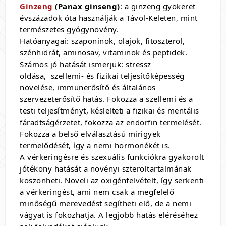
Ginzeng
(Panax ginseng)
: a ginzeng gyökeret
évszázadok óta használják a Távol-Keleten, mint
természetes gyógynövény.
Hatóanyagai: szaponinok, olajok, fitoszterol,
szénhidrát, aminosav, vitaminok és peptidek.
Számos jó hatását ismerjük: stressz
oldása, szellemi- és fizikai teljesítőképesség
növelése, immunerősítő és általános
szervezeterősítő hatás. Fokozza a szellemi és a
testi teljesítményt, késlelteti a fizikai és mentális
fáradtságérzetet, fokozza az endorfin termelését.
Fokozza a belső elválasztású mirigyek
termelődését, így a nemi hormonékét is.
A vérkeringésre és szexuális funkciókra gyakorolt
jótékony hatását a növényi szteroltartalmának
köszönheti. Növeli az oxigénfelvételt, így serkenti
a vérkeringést, ami nem csak a megfelelő
minőségű merevedést segítheti elő, de a nemi
vágyat is fokozhatja. A legjobb hatás eléréséhez