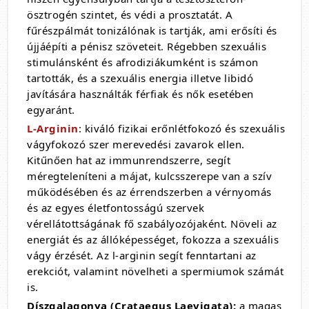
ösztrogén szintet, és védi a prosztatát. A
fűrészpálmát tonizálónak is tartják, ami erősíti és
újjáépíti a pénisz szöveteit. Régebben szexuális
stimulánsként és afrodiziákumként is számon
tartották, és a szexuális energia illetve libidó
javítására használták férfiak és nők esetében
egyaránt.
L-Arginin
: kiváló fizikai erőnlétfokozó és szexuális
vágyfokozó szer merevedési zavarok ellen.
Kitűnően hat az immunrendszerre, segít
méregteleníteni a májat, kulcsszerepe van a szív
működésében és az érrendszerben a vérnyomás
és az egyes életfontosságú szervek
vérellátottságának fő szabályozójaként. Növeli az
energiát és az állóképességet, fokozza a szexuális
vágy érzését. Az l-arginin segít fenntartani az
erekciót, valamint növelheti a spermiumok számát
is.
Díszgalagonya (Crataegus Laevigata):
a magas