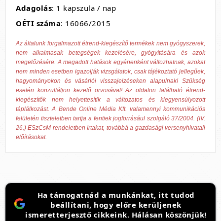
Adagolás
: 1 kapszula / nap
OÉTI száma
: 16066/2015
Az általunk forgalmazott étrend-kiegészítő termékek nem gyógyszerek,
nem alkalmasak betegségek kezelésére, gyógyítására és azok
megelőzésére. A megadott hatások egyénenként változhatnak, azokat
nem minden esetben igazolják vizsgálatok, csak tájékoztató jellegűek,
hagyományokon és vásárlói visszajelzéseken alapulnak! Szükség
esetén konzultáljon kezelő orvosával! Az oldalon található étrend-
kiegészítők nem helyettesítik a változatos és kiegyensúlyozott
táplálkozást. A Bende Online Média Kft. valamennyi kommunikációs
felületén tiszteletben tartja a fentiek jogforrásául szolgáló 37/2004. (IV.
26.) ESzCsM rendeletben írtakat, továbbá a gazdasági versenyhivatali
előírásokat.
Ha támogatnád a munkánkat, itt tudod
beállítani, hogy előre kerüljenek
ismeretterjesztő cikkeink. Hálásan köszönjük!