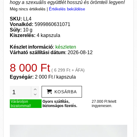
hogy a szexuális együttlét hosszú és örömteli legyen!
Még nincs értékelés
|
Értékelés beküldése
SKU:
LL4
Vonalkód:
5999860631071
Súly:
10 g
Kiszerelés:
4 kapszula
Készlet információ
:
készleten
Várható szállítási dátum
: 2026-08-12
8 000 Ft
( 6 299 Ft + ÁFA)
Egységár:
2 000 Ft / kapszula
KOSÁRBA
Várároljon
Gyors szállítás,
27.000 Ft felett
bizalommal!
biztonságos fizetés.
ingyenesen.