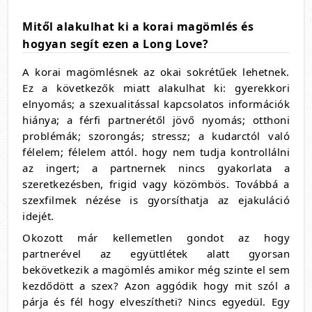
Mitől alakulhat ki a korai magömlés és
hogyan segít ezen a Long Love?
A korai magömlésnek az okai sokrétűek lehetnek.
Ez a következők miatt alakulhat ki: gyerekkori
elnyomás; a szexualitással kapcsolatos információk
hiánya; a férfi partnerétől jövő nyomás; otthoni
problémák; szorongás; stressz; a kudarctól való
félelem; félelem attól. hogy nem tudja kontrollálni
az ingert; a partnernek nincs gyakorlata a
szeretkezésben, frigid vagy közömbös. Továbbá a
szexfilmek nézése is gyorsíthatja az ejakuláció
idejét.
Okozott már kellemetlen gondot az hogy
partnerével az együttlétek alatt gyorsan
bekövetkezik a magömlés amikor még szinte el sem
kezdődött a szex? Azon aggódik hogy mit szól a
párja és fél hogy elveszítheti? Nincs egyedül. Egy