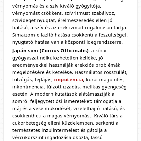
vérnyomás és a szív kiváló gyógyítója,
vérnyomást csökkent, szívritmust szabályoz,
szívideget nyugtat, érelmeszesedés ellen jó
hatású, a szív és az erek izmait rugalmasan tartja.
Simaizom-ellazító hatása csökkenti a feszültséget,
nyugtató hatása van a központi idegrendszerre.
Japán som (Cornus Officinalis):
a kínai
gyógyászat nélkülözhetetlen kelléke, jó
eredményekkel használják erekciós problémák
megelőzésére és kezelése. Használatos rosszullét,
fülzúgás, fejfájás,
impotencia
, korai magömlés,
inkontinencia, túlzott izzadás, mellkas gyengeség
esetén. A modern kutatások alátámasztják a
somról feljegyzett ősi ismereteket: támogatja a
máj és a vese működését, vizelethajtó hatású, és
csökkentheti a magas vérnyomást. Kiváló társ a
cukorbetegség elleni küzdelemben, serkenti a
természetes inzulintermelést és gátolja a
vércukorszint ingadozása okozta, lassú