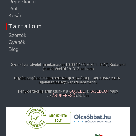
Regisztráció
Profil
Kosár
Tartalom
Szerzők
Gyártók
Blog
Személyes átvétel: munkanapon 10:00-14:00 között · 1047, Budapest
(külső) Váci út 19. 312-es iroda
Ügyfélszolgálat minden hétköznap 9-14 óráig:
+36(30)563-6134
·
ugyfelszolgalat@kapszulacenter.hu
Kérjük értékelje áruházunkat a
GOOGLE
, a
FACEBOOK
vagy
az
ÁRUKERESŐ
oldalán