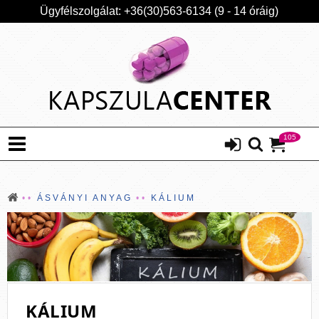
Ügyfélszolgálat: +36(30)563-6134 (9 - 14 óráig)
105
ÁSVÁNYI ANYAG
KÁLIUM
KÁLIUM