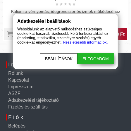
Kálium a vérnyomás, idegrendszer és izmok működéséhez
Adatkezelési beállítások
Weboldalunk az alapvető működéshez szükséges
cookie-kat használ. Szélesebb körű funkcionalitáshoz
2 890 Ft
(marketing, statisztika, személyre szabás) egyéb
cookie-kat engedélyezhet.
Részletesebb információk.
BEÁLLÍTÁSOK
ELFOGADOM
Információk
Rólunk
Kapcsolat
Impresszum
ÁSZF
Adatkezelési tájékoztató
Fizetés és szállítás
Fiók
Belépés