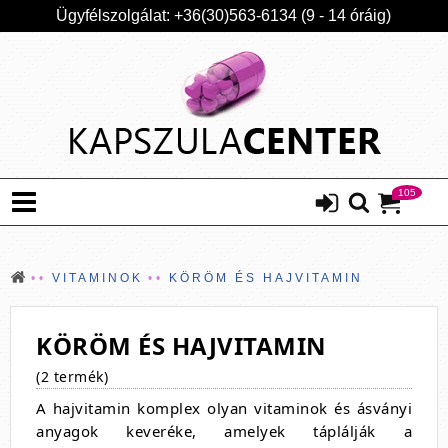
Ügyfélszolgálat: +36(30)563-6134 (9 - 14 óráig)
105
VITAMINOK
KÖRÖM ÉS HAJVITAMIN
KÖRÖM ÉS HAJVITAMIN
(2 termék)
A hajvitamin komplex olyan vitaminok és ásványi
anyagok keveréke, amelyek táplálják a