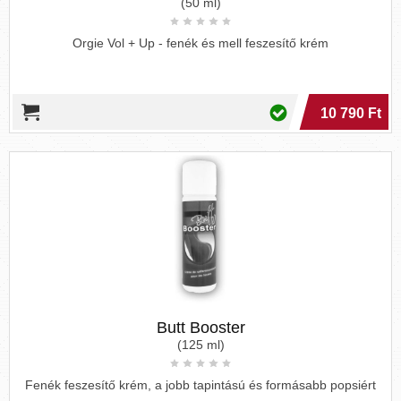
(50 ml)
Orgie Vol + Up - fenék és mell feszesítő krém
10 790 Ft
Butt Booster
(125 ml)
Fenék feszesítő krém, a jobb tapintású és formásabb popsiért