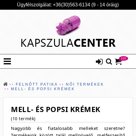
Ügyfélszolgálat: +36(30)563-6134 (9 - 14 óráig)
105
FELNŐTT PATIKA
NŐI TERMÉKEK
MELL- ÉS POPSI KRÉMEK
MELL- ÉS POPSI KRÉMEK
(10 termék)
Nagyobb és fiatalosabb melleket szeretne?
Termékeink között talál mellnövelő, melfeszesítő