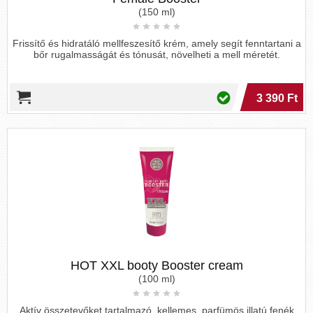
(150 ml)
Frissítő és hidratáló mellfeszesítő krém, amely segít fenntartani a
bőr rugalmasságát és tónusát, növelheti a mell méretét.
3 390 Ft
HOT XXL booty Booster cream
(100 ml)
Aktív összetevőket tartalmazó, kellemes, parfümös illatú fenék