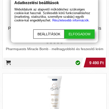
Adatkezelési beállítások
Weboldalunk az alapvető működéshez szükséges
cookie-kat használ. Szélesebb körű funkcionalitáshoz
(marketing, statisztika, személyre szabás) egyéb
cookie-kat engedélyezhet.
Részletesebb információk.
Pharmquests Miracle Bomb - mellnagyobbító és
feszesítő krém
BEÁLLÍTÁSOK
ELFOGADOM
(100 ml)
Pharmquests Miracle Bomb - mellnagyobbító és feszesítő krém
9 490 Ft