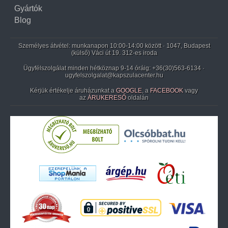
Gyártók
Blog
Személyes átvétel: munkanapon 10:00-14:00 között · 1047, Budapest
(külső) Váci út 19. 312-es iroda
Ügyfélszolgálat minden hétköznap 9-14 óráig:
+36(30)563-6134
·
ugyfelszolgalat@kapszulacenter.hu
Kérjük értékelje áruházunkat a
GOOGLE
, a
FACEBOOK
vagy
az
ÁRUKERESŐ
oldalán