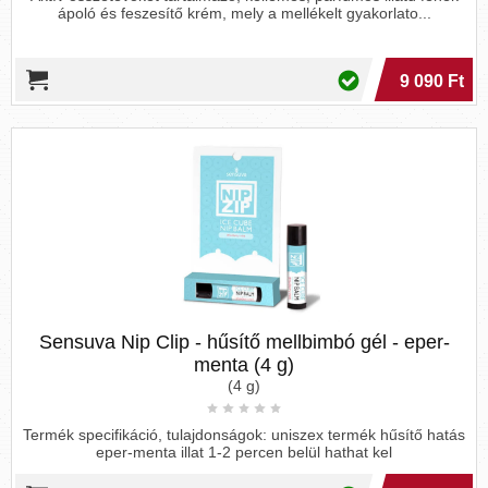
ápoló és feszesítő krém, mely a mellékelt gyakorlato...
9 090 Ft
Sensuva Nip Clip - hűsítő mellbimbó gél - eper-
menta (4 g)
(4 g)
Termék specifikáció, tulajdonságok: uniszex termék hűsítő hatás
eper-menta illat 1-2 percen belül hathat kel