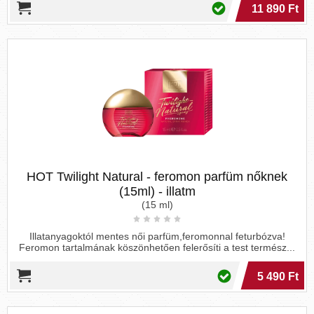
11 890 Ft
HOT Twilight Natural - feromon parfüm nőknek
(15ml) - illatm
(15 ml)
Illatanyagoktól mentes női parfüm,feromonnal feturbózva!
Feromon tartalmának köszönhetően felerősíti a test termész...
5 490 Ft