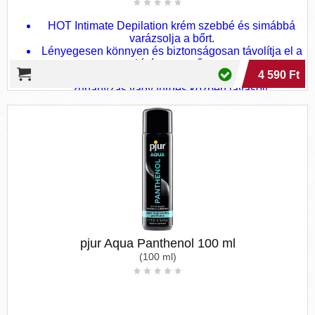
HOT Intimate Depilation krém szebbé és simábbá
varázsolja a bőrt.
Lényegesen könnyen és biztonságosan távolítja el a
nem kívánt testszőrzetet.
4 590 Ft
A HOT Intimate Depilation krém használata leginkább
zuhanyzás vagy fürdés közben javasolt.
A kívánt eredmény elérése érdekében a krémet a
mellékelt spatulával kell felvinni oda, ahonnan a szőrt
el szeretné távolítani.
pjur Aqua Panthenol 100 ml
(100 ml)