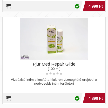
4 990 Ft
Pjur Med Repair Glide
(100 ml)
Vízbázisú intim síkosító a hialuron vízmegkötő erejével a
nedvesebb intim területért
4 890 Ft