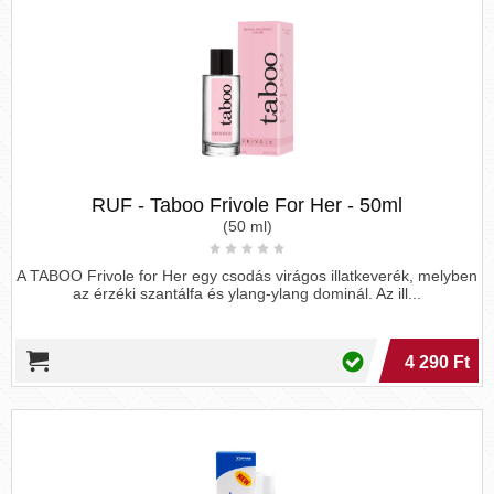
RUF - Taboo Frivole For Her - 50ml
(50 ml)
A TABOO Frivole for Her egy csodás virágos illatkeverék, melyben
az érzéki szantálfa és ylang-ylang dominál. Az ill...
4 290 Ft