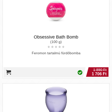
Obsessive Bath Bomb
(100 g)
Feromon tartalmú fürdőbomba
1 890 Ft
1 706 Ft