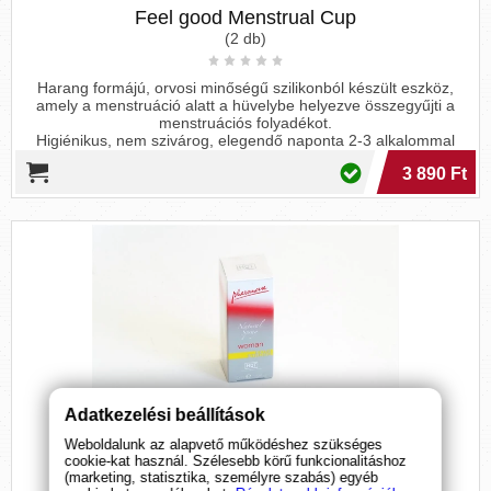
Feel good Menstrual Cup
(2 db)
Harang formájú, orvosi minőségű szilikonból készült eszköz,
amely a menstruáció alatt a hüvelybe helyezve összegyűjti a
menstruációs folyadékot.
Higiénikus, nem szivárog, elegendő naponta 2-3 alkalommal
üríteni, éjszaka és sportolás közben is használható. Tisztható, így
3 890 Ft
használata gazdaságos.
Bőrbarát, könnyen felhelyezhető, anyaga nem okoz irritációt
érzékenyeknél sem.
Légmentesen gyűjti a folyadékot, elkerülhetőek a kellemetlen
illatok.
Felhelyezése egyszerű, a kehely szájának oldalát be kell nyomni,
majd a hüvelybe helyezni. ahol az magától kipattan.
A tisztításhoz langyos, szappanos víz ajánlott.
A csomagban 2 db kehely, 1 15ml-es és 1 20ml-es, valamint egy
antibakteriális tároló táska található.
15 év gyártói garanciával !
Adatkezelési beállítások
Hot Twilight Woman
Weboldalunk az alapvető működéshez szükséges
(10, 50 ml)
cookie-kat használ. Szélesebb körű funkcionalitáshoz
(marketing, statisztika, személyre szabás) egyéb