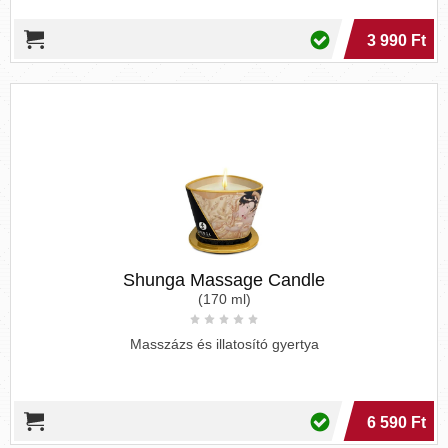
3 990 Ft
Shunga Massage Candle
(170 ml)
Masszázs és illatosító gyertya
6 590 Ft