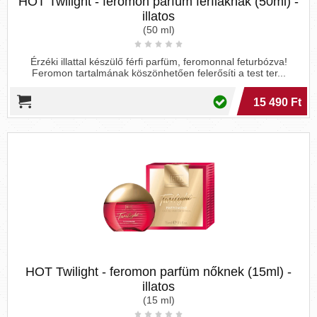
HOT Twilight - feromon parfüm férfiaknak (50ml) -
illatos
(50 ml)
Érzéki illattal készülő férfi parfüm, feromonnal feturbózva!
Feromon tartalmának köszönhetően felerősíti a test ter...
15 490 Ft
HOT Twilight - feromon parfüm nőknek (15ml) -
illatos
(15 ml)