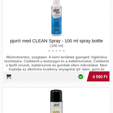
pjur® med CLEAN Spray - 100 ml spray bottle
(100 ml)
Alkoholmentes, szagtalan. A nemi területek gyengéd, higiénikus
tisztítására. Csökkenti a testszagot és a baktériumokat, Csökkenti
a lipofil vírusok, baktériumok és gombák elleni mikrobákat. Nem
koptatja az alkoholra érzékeny anyagokat (pl. latex, gumi és
szilikon). Az alkoholmentes összetételének köszönhetően kiválóan
4 590 Ft
alkalmas az érzékeny bőr és nyálkahártya enyhítésére. Ideális a
nemi területek és szexuális segédeszközök gyengéd, higiénikus
tisztítására. Minőségét megőrzi felbontás után 36 hónappal.
Gyermekek elől gondosan elzárandó! Hűvös, száraz helyen
tartandó! Származási hely: Németország. Forgalmazza: Debra
Net Kft. 4123, Hencida Konyári út 038/2, Tel.: +36-30-619-77-60,
E-mail: info@debrenet.com, www.debranet.com.