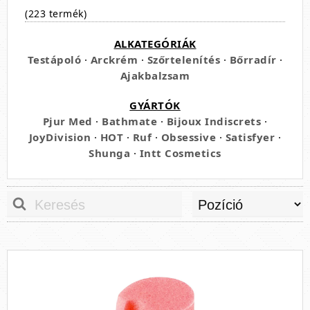
(223 termék)
ALKATEGÓRIÁK
Testápoló
·
Arckrém
·
Szőrtelenítés
·
Bőrradír
·
Ajakbalzsam
GYÁRTÓK
Pjur Med
·
Bathmate
·
Bijoux Indiscrets
·
JoyDivision
·
HOT
·
Ruf
·
Obsessive
·
Satisfyer
·
Shunga
·
Intt Cosmetics