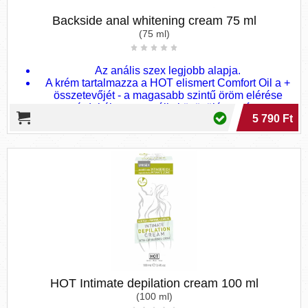
Backside anal whitening cream 75 ml
(75 ml)
Az anális szex legjobb alapja.
A krém tartalmazza a HOT elismert Comfort Oil a +
összetevőjét - a magasabb szintű öröm elérése
érdekében az anális közösülés során.
5 790 Ft
Egyidejűleg ellazítja és ápolja a bőrt.
HOT Intimate depilation cream 100 ml
(100 ml)