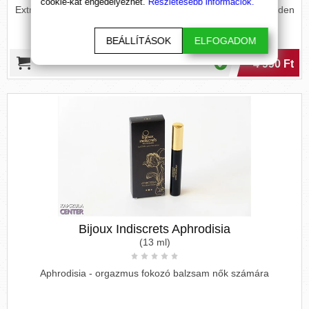
cookie-kat engedélyezhet.
Részletesebb információk.
Extra erős parfüm nőknek. Hódíts, csábíts és csavard el minden
férfi fejét!
BEÁLLÍTÁSOK
ELFOGADOM
4 990 Ft
Bijoux Indiscrets Aphrodisia
(13 ml)
Aphrodisia - orgazmus fokozó balzsam nők számára