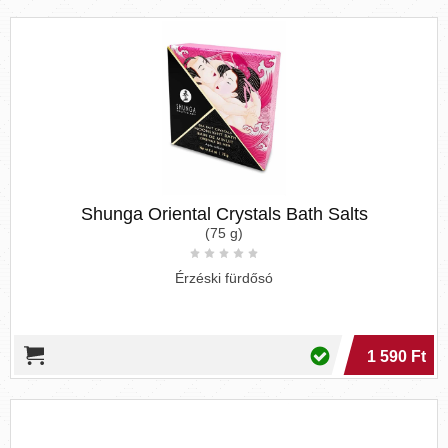
Shunga Oriental Crystals Bath Salts
(75 g)
Érzéski fürdősó
1 590 Ft