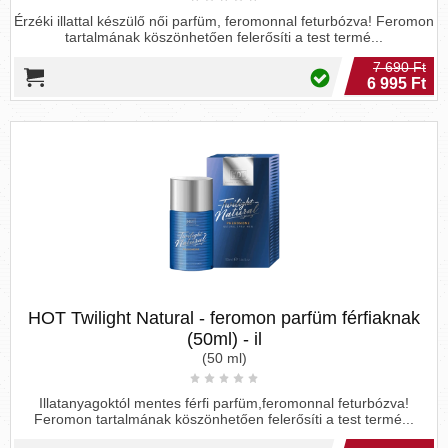
Érzéki illattal készülő női parfüm, feromonnal feturbózva! Feromon
tartalmának köszönhetően felerősíti a test termé...
7 690 Ft
6 995 Ft
HOT Twilight Natural - feromon parfüm férfiaknak
(50ml) - il
(50 ml)
Illatanyagoktól mentes férfi parfüm,feromonnal feturbózva!
Feromon tartalmának köszönhetően felerősíti a test termé...