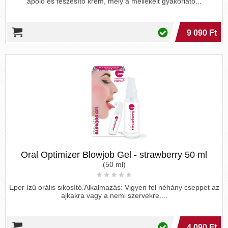
ápoló és feszesítő krém, mely a mellékelt gyakorlato...
9 090 Ft
Oral Optimizer Blowjob Gel - strawberry 50 ml
(50 ml)
Eper ízű orális sikosító.Alkalmazás: Vigyen fel néhány cseppet az
ajkakra vagy a nemi szervekre....
4 090 Ft