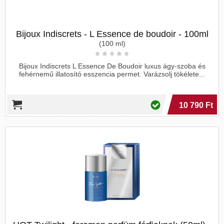
Bijoux Indiscrets - L Essence de boudoir - 100ml
(100 ml)
Bijoux Indiscrets L Essence De Boudoir luxus ágy-szoba és
fehérnemű illatosító esszencia permet. Varázsolj tökélete...
10 790 Ft