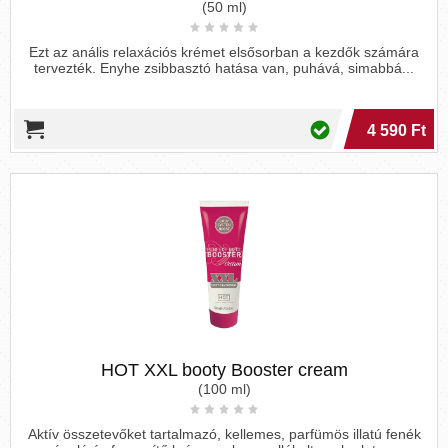
(50 ml)
Ezt az anális relaxációs krémet elsősorban a kezdők számára
tervezték. Enyhe zsibbasztó hatása van, puhává, simabbá...
4 590 Ft
HOT XXL booty Booster cream
(100 ml)
Aktív összetevőket tartalmazó, kellemes, parfümös illatú fenék