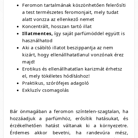
Feromon tartalmának köszönhetően felerősíti
a test természetes feromonjait, mely tudat
alatt vonzza az ellenkező nemet
Koncentrált, hosszan tartó illat
Illatmentes,
így saját parfümöddel együtt is
használhatod
Aki a csábító illatot beszippantja az nem
kizárt, hogy ellenállhatatlanul vonzónak érez
majd!
Erotikus és ellenállhatatlan karizmát érhetsz
el, mely tökéletes hódításhoz!
Praktikus, szórófejes adagoló
Exkluzív csomagolás
Bár önmagában a feromon színtelen-szagtalan, ha
hozzáadjuk a parfümhöz, erősítik hatásukat, és
érzékelhetően hatást váltanak ki a környezetre.
Érdemes akkor bevetni, ha randevúra mész,