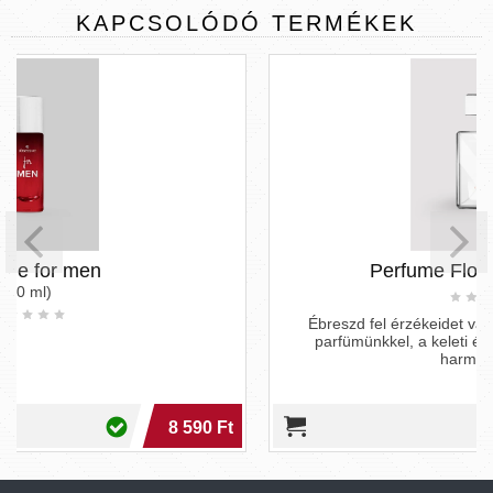
KAPCSOLÓDÓ
TERMÉKEK
Perfume Floral-spicy 30 ml
Ébreszd fel érzékeidet varázslatos virágos-fűszeres
parfümünkkel, a keleti és virágos jegyek tökéletes
harmóniájáva
 Ft
14 690 Ft