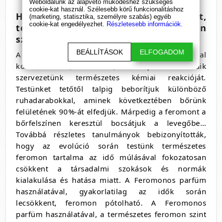
Weboldalunk az alapvető működéshez szükséges
cookie-kat használ. Szélesebb körű funkcionalitáshoz
Ha mi is rendelkezünk saját,
(marketing, statisztika, személyre szabás) egyéb
cookie-kat engedélyezhet.
Részletesebb információk.
természetes feromonnal, miért van
szükségünk Feromonos parfümre?
BEÁLLÍTÁSOK
ELFOGADOM
A különböző kémiai szerek használatával
kozmetikumok, krémek, testápolók elfedik
szervezetünk természetes kémiai reakcióját.
Testünket tetőtől talpig beborítjuk különböző
ruhadarabokkal, aminek következtében bőrünk
felületének 90%-át elfedjük. Márpedig a feromont a
bőrfelszínen keresztül bocsátjuk a levegőbe…
Továbbá részletes tanulmányok bebizonyították,
hogy az evolúció során testünk természetes
feromon tartalma az idő múlásával fokozatosan
csökkent a társadalmi szokások és normák
kialakulása és hatása miatt. A Feromonos parfüm
használatával, gyakorlatilag az idők során
lecsökkent, feromon pótolható. A Feromonos
parfüm használatával, a természetes feromon szint