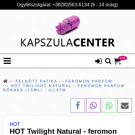
Ügyfélszolgálat: +36(30)563-6134 (9 - 14 óráig)
105
FELNŐTT PATIKA
FEROMON PARFÜM
HOT TWILIGHT NATURAL - FEROMON PARFÜM
NŐKNEK (15ML) - ILLATM
HOT
HOT Twilight Natural - feromon