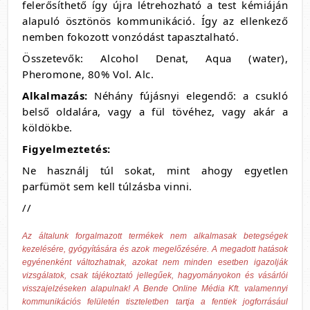
felerősíthető így újra létrehozható a test kémiáján
alapuló ösztönös kommunikáció. Így az ellenkező
nemben fokozott vonzódást tapasztalható.
Összetevők: Alcohol Denat, Aqua (water),
Pheromone, 80% Vol. Alc.
Alkalmazás:
Néhány fújásnyi elegendő: a csukló
belső oldalára, vagy a fül tövéhez, vagy akár a
köldökbe.
Figyelmeztetés:
Ne használj túl sokat, mint ahogy egyetlen
parfümöt sem kell túlzásba vinni.
//
Az általunk forgalmazott termékek nem alkalmasak betegségek
kezelésére, gyógyítására és azok megelőzésére. A megadott hatások
egyénenként változhatnak, azokat nem minden esetben igazolják
vizsgálatok, csak tájékoztató jellegűek, hagyományokon és vásárlói
visszajelzéseken alapulnak! A Bende Online Média Kft. valamennyi
kommunikációs felületén tiszteletben tartja a fentiek jogforrásául