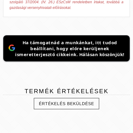
szolgáló 37/2004. (IV. 26.) ESzCsM rendeletben írtakat, továbbá a
gazdasági versenyhivatali előírásokat.
Ha támogatnád a munkánkat, itt tudod
beállítani, hogy előre kerüljenek
ismeretterjesztő cikkeink. Hálásan köszönjük!
TERMÉK
ÉRTÉKELÉSEK
ÉRTÉKELÉS BEKÜLDÉSE