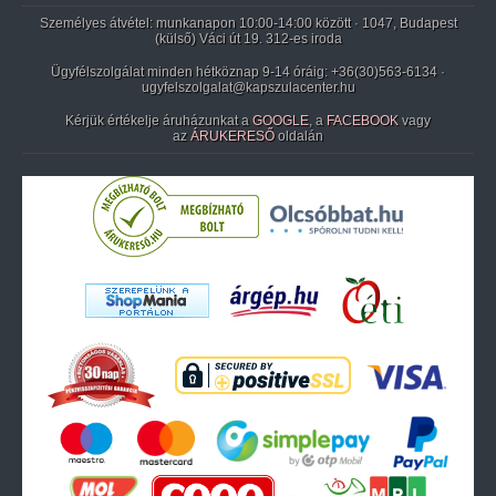
Személyes átvétel: munkanapon 10:00-14:00 között · 1047, Budapest
(külső) Váci út 19. 312-es iroda
Ügyfélszolgálat minden hétköznap 9-14 óráig:
+36(30)563-6134
·
ugyfelszolgalat@kapszulacenter.hu
Kérjük értékelje áruházunkat a
GOOGLE
, a
FACEBOOK
vagy
az
ÁRUKERESŐ
oldalán