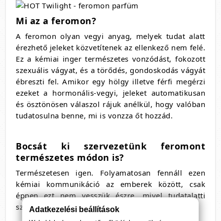
Mi az a feromon?
A feromon olyan vegyi anyag, melyek tudat alatt
érezhető jeleket közvetítenek az ellenkező nem felé.
Ez a kémiai inger természetes vonzódást, fokozott
szexuális vágyat, és a törődés, gondoskodás vágyát
ébreszti fel. Amikor egy hölgy illetve férfi megérzi
ezeket a hormonális-vegyi, jeleket automatikusan
és ösztönösen válaszol rájuk anélkül, hogy valóban
tudatosulna benne, mi is vonzza őt hozzád.
Bocsát ki szervezetünk feromont
természetes módon is?
Természetesen igen. Folyamatosan fennáll ezen
kémiai kommunikáció az emberek között, csak
éppen ezt nem vesszük észre, mivel tudatalatti
szinten történik.
Adatkezelési beállítások