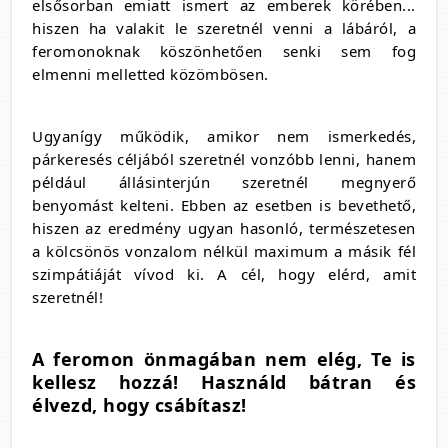
elsősorban emiatt ismert az emberek körében...
hiszen ha valakit le szeretnél venni a lábáról, a
feromonoknak köszönhetően senki sem fog
elmenni melletted közömbösen.
Ugyanígy működik, amikor nem ismerkedés,
párkeresés céljából szeretnél vonzóbb lenni, hanem
például állásinterjún szeretnél megnyerő
benyomást kelteni. Ebben az esetben is bevethető,
hiszen az eredmény ugyan hasonló, természetesen
a kölcsönös vonzalom nélkül maximum a másik fél
szimpátiáját vívod ki. A cél, hogy elérd, amit
szeretnél!
A feromon önmagában nem elég, Te is
kellesz hozzá! Használd bátran és
élvezd, hogy csábítasz!