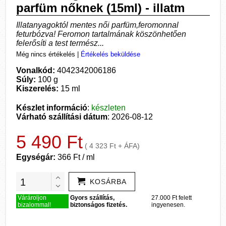
parfüm nőknek (15ml) - illatm
Illatanyagoktól mentes női parfüm,feromonnal
feturbózva! Feromon tartalmának köszönhetően
felerősíti a test termész...
Még nincs értékelés
|
Értékelés beküldése
Vonalkód:
4042342006186
Súly:
100 g
Kiszerelés:
15 ml
Készlet információ
:
készleten
Várható szállítási dátum
: 2026-08-12
5 490 Ft
( 4 323 Ft + ÁFA)
Egységár:
366 Ft / ml
KOSÁRBA
Várároljon
Gyors szállítás,
27.000 Ft felett
bizalommal!
biztonságos fizetés.
ingyenesen.