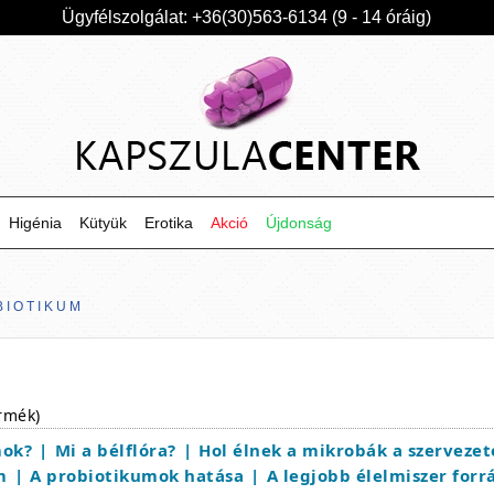
Ügyfélszolgálat: +36(30)563-6134 (9 - 14 óráig)
Higénia
Kütyük
Erotika
Akció
Újdonság
BIOTIKUM
rmék)
mok?
Mi a bélflóra?
Hol élnek a mikrobák a szerveze
m
A probiotikumok hatása
A legjobb élelmiszer forr