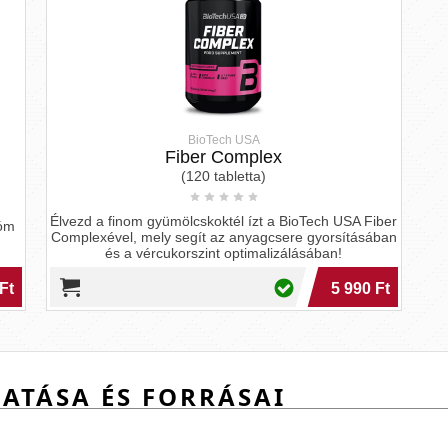
BioTech USA
Fiber Complex
(120 tabletta)
Élvezd a finom gyümölcskoktél ízt a BioTech USA Fiber
ióm
Complexével, mely segít az anyagcsere gyorsításában
és a vércukorszint optimalizálásában!
Ft
5 990 Ft
ATÁSA ÉS FORRÁSAI