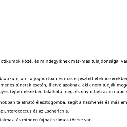
iotikumok közé, és mindegyiknek más-más tulajdonságai va
obiotikum, ami a joghurtban és más erjesztett élelmiszerekbe
menés tünetek esetén, illetve azoknak, akik nem tudják mege
gyes tejtermékekben található meg, és enyhítheti az irritábili
mokban található élesztőgomba, segít a hasmenés és más em
az Enterococcus és az Escherichia.
talmaz, és minden fajnak számos törzse van.