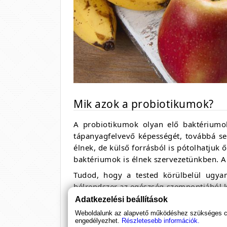
Mik azok a probiotikumok?
A probiotikumok olyan elő baktériumo
tápanyagfelvevő képességét, továbbá s
élnek, de külső forrásból is pótolhatjuk
baktériumok is élnek szervezetünkben. A
Tudod, hogy a tested körülbelül ugyan
bélrendszer az egészség szempontjából k
otthont.
Adatkezelési beállítások
A probiotikumok bizonyítottan segítik 
Weboldalunk az alapvető működéshez szükséges coo
engedélyezhet.
Részletesebb információk.
különösen prebiotikumokkal kombinálva