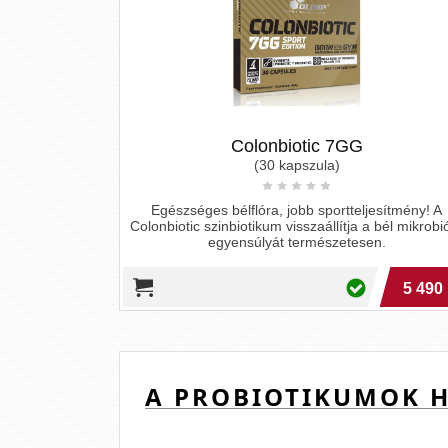
Colonbiotic 7GG
(30 kapszula)
Egészséges bélflóra, jobb sportteljesítmény! A
Colonbiotic szinbiotikum visszaállítja a bél mikrob
egyensúlyát természetesen.
5 490 
A PROBIOTIKUMOK H