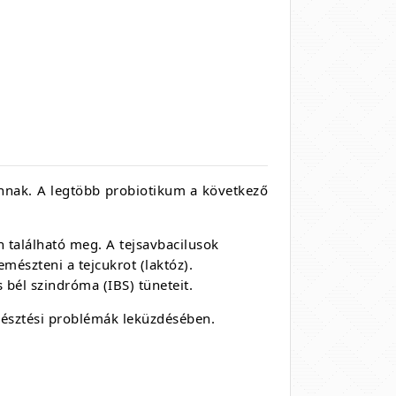
nnak. A legtöbb probiotikum a következő
n található meg. A t
ejsavbacilusok
mészteni a tejcukrot (laktóz).
s bél szindróma (IBS) tüneteit.
észtési problémák leküzdésében.