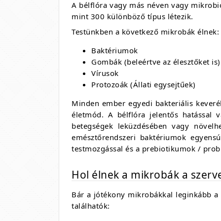
A bélflóra vagy más néven vagy mikrobio
mint 300 különböző típus létezik.
Testünkben a következő mikrobák élnek:
Baktériumok
Gombák (beleértve az élesztőket is)
Vírusok
Protozoák (Állati egysejtűek)
Minden ember egyedi bakteriális keverék
életmód. A bélflóra jelentős hatással 
betegségek leküzdésében vagy növelhet
emésztőrendszeri baktériumok egyensúl
testmozgással és a prebiotikumok / prob
Hol élnek a mikrobák a szer
Bár a jótékony mikrobákkal leginkább a 
találhatók: