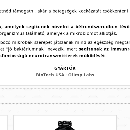
néd támogatni, akár a betegségek kockázatát csökkenteni 
, amelyek segítenek növelni a bélrendszeredben lév
oorganizmus található, amelyek a mikrobiomot alkotják.
böző mikrobák szerepet játszanak mind az egészség megtar
et "jó baktériumnak" nevezik, mert
segítenek az immunr
csfontosságú neurotranszmitterek működését.
GYÁRTÓK
BioTech USA
·
Olimp Labs