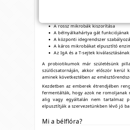
Az "jó bélbaktériumok" felelősek a követ
A B12- és K2-vitamin termelése
A rossz mikrobák kiszorítása
A bélnyálkahártya gát funkciójának
A központi idegrendszer szabályo
A káros mikrobákat elpusztító enzi
Az IgA és a T-sejtek kiválasztásána
A probiotikumok már születésünk pill
szülőcsatornáján, akkor először kerül
aminek következtében az emésztőrendsze
Kezdetben az emberek étrendjében renget
fermentálták, hogy azok ne romoljanak 
alig vagy egyáltalán nem tartalmaz p
elpusztítják a szervezetünkben lévő jó b
Mi a bélflóra?