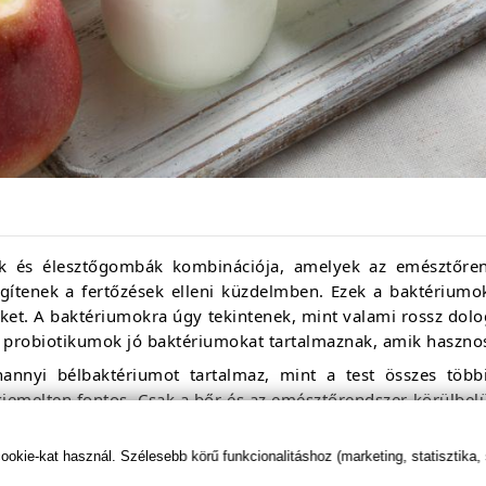
k és élesztőgombák kombinációja, amelyek az emésztőren
egítenek a fertőzések elleni küzdelmben. Ezek a baktérium
 őket. A baktériumokra úgy tekintenek, mint valami rossz do
 probiotikumok jó baktériumokat tartalmaznak, amik haszno
annyi bélbaktériumot tartalmaz, mint a test összes töb
iemelten fontos. Csak a bőr és az emésztőrendszer körülbe
az immunrendszer működését, a emésztést, a szép bőr fennt
kie-kat használ. Szélesebb körű funkcionalitáshoz (marketing, statisztika,
.