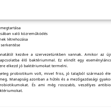
kezőkért:
 megtartása
zásában való közreműködés
mek létrehozása
k serkentése
anatától kezdve a szervezetünkben vannak. Amikor az újs
 kapcsolatba élő baktériummal. Ez elindít egy eseménylán
re elkezd jó baktériumokat termelni.
eg probiotikum volt, mivel friss, jó talajból származó élel
meg. Manapság azonban a hűtés és a mezőgazdasági gyakorl
robiotikumokat. És ami még rosszabb, veszélyes antibio
aktériumokat.