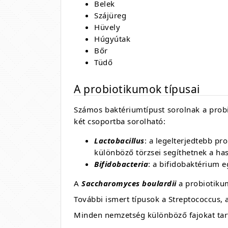
Belek
Szájüreg
Hüvely
Húgyútak
Bőr
Tüdő
A probiotikumok típusai
Számos baktériumtípust sorolnak a prob
két csoportba sorolható:
Lactobacillus
: a legelterjedtebb pr
különböző törzsei segíthetnek a has
Bifidobacteria
: a bifidobaktérium e
A
Saccharomyces boulardii
a probiotiku
További ismert típusok a Streptococcus, 
Minden nemzetség különböző fajokat tar