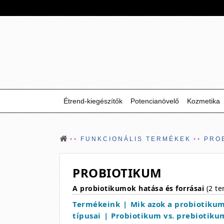
Étrend-kiegészítők
Potencianövelő
Kozmetika
FUNKCIONÁLIS TERMÉKEK
PRO
PROBIOTIKUM
A probiotikumok hatása és forrásai
(2 te
Termékeink
Mik azok a probiotiku
típusai
Probiotikum vs. prebiotiku