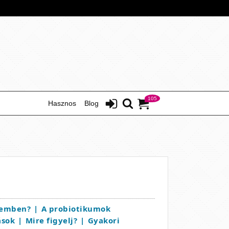
105
Hasznos
Blog
temben?
A probiotikumok
ások
Mire figyelj?
Gyakori