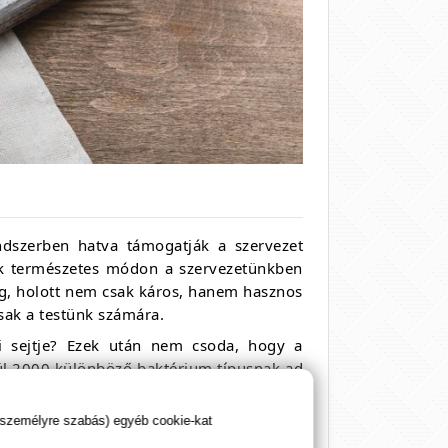
dszerben hatva támogatják a szervezet
ok természetes módon a szervezetünkben
log, holott nem csak káros, hanem hasznos
sak a testünk számára.
bi sejtje? Ezek után nem csoda, hogy a
lül 2000 különböző baktérium típusnak ad
artását és csökkentik a gyulladásokat -
 személyre szabás) egyéb cookie-kat