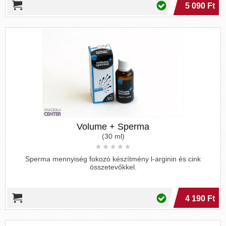
5 090 Ft
E vitamin
Cink
Szelén
Q10 koenzim
Omega-3 zsírsav
L-Arginin
DAA
Gyógynövények, melyek segíthetnek a
sperma növelésben:
Volume + Sperma
Ashwagandha
(30 ml)
Maca
Királydinnye (Tribulus Terrestris)
Sperma mennyiség fokozó készítmény l-arginin és cink
Ginzeng
összetevőkkel.
Görögszéna
4 190 Ft