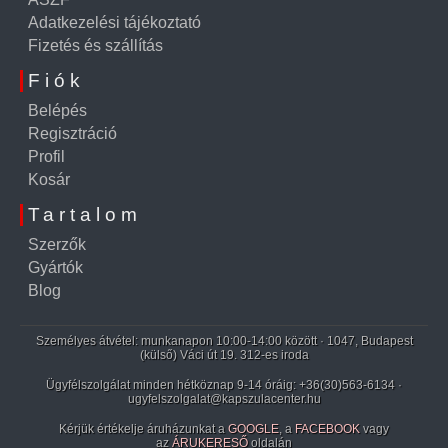
Adatkezelési tájékoztató
Fizetés és szállítás
Fiók
Belépés
Regisztráció
Profil
Kosár
Tartalom
Szerzők
Gyártók
Blog
Személyes átvétel: munkanapon 10:00-14:00 között · 1047, Budapest
(külső) Váci út 19. 312-es iroda
Ügyfélszolgálat minden hétköznap 9-14 óráig:
+36(30)563-6134
·
ugyfelszolgalat@kapszulacenter.hu
Kérjük értékelje áruházunkat a
GOOGLE
, a
FACEBOOK
vagy
az
ÁRUKERESŐ
oldalán