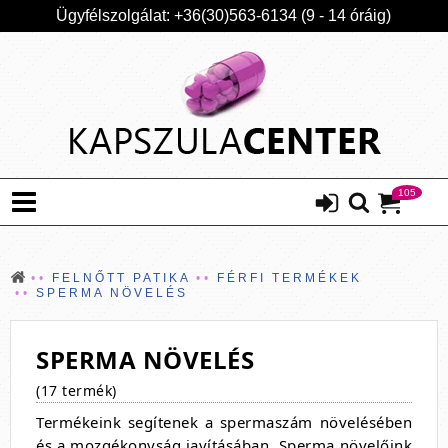
Ügyfélszolgálat: +36(30)563-6134 (9 - 14 óráig)
105
FELNŐTT PATIKA
FÉRFI TERMÉKEK
SPERMA NÖVELÉS
SPERMA NÖVELÉS
(17 termék)
Termékeink segítenek a spermaszám növelésében
és a mozgékonyság javításában. Sperma növelőink