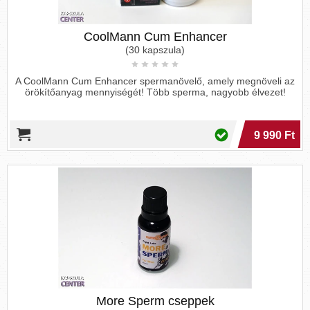
CoolMann Cum Enhancer
(30 kapszula)
A CoolMann Cum Enhancer spermanövelő, amely megnöveli az
örökítőanyag mennyiségét! Több sperma, nagyobb élvezet!
9 990 Ft
More Sperm cseppek