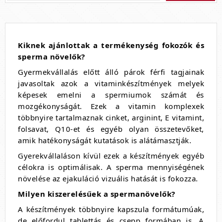
Kiknek ajánlottak a termékenység fokozók és
sperma növelők?
Gyermekvállalás előtt álló párok férfi tagjainak
javasoltak azok a vitaminkészítmények melyek
képesek emelni a spermiumok számát és
mozgékonyságát. Ezek a vitamin komplexek
többnyire tartalmaznak cinket, arginint, E vitamint,
folsavat, Q10-et és egyéb olyan összetevőket,
amik hatékonyságát kutatások is alátámasztják.
Gyerekvállaláson kívül ezek a készítmények egyéb
célokra is optimálisak. A sperma mennyiségének
növelése az ejakuláció vizuális hatását is fokozza.
Milyen kiszerelésűek a spermanövelők?
A készítmények többnyire kapszula formátumúak,
de előfordul tablettás és csepp formában is. A