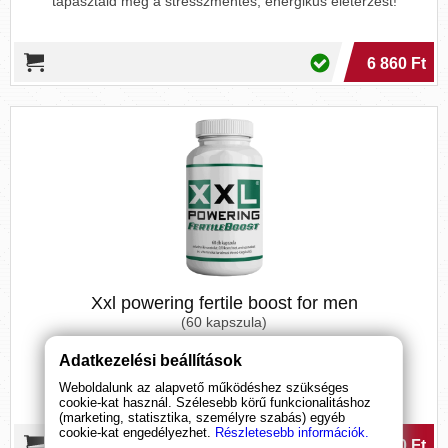
tapasztald meg a stresszmentes, energikus életérzést!
6 860 Ft
Xxl powering fertile boost for men
(60 kapszula)
Adatkezelési beállítások
Fokozd férfiasságod természetesen! A termékenység és
tesztoszteron szint javításának hatékony támogatója.
Weboldalunk az alapvető működéshez szükséges
cookie-kat használ. Szélesebb körű funkcionalitáshoz
(marketing, statisztika, személyre szabás) egyéb
cookie-kat engedélyezhet.
Részletesebb információk.
13 590 Ft