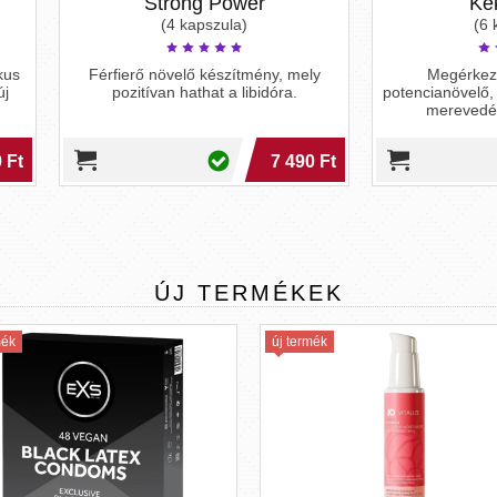
Strong Power
Kék Villám
(4 kapszula)
(6 kapszula)
fierő növelő készítmény, mely
Megérkezett a Kék Villám
pozitívan hathat a libidóra.
potencianövelő, a hathatós segí
merevedési gondok ellen.
9 
7 490 Ft
8 7
ÚJ
TERMÉKEK
új termék