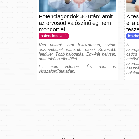
Potenciagondok 40 után: amit
A tes
az orvosod valószínűleg nem
el a 
mondott el
tesze
potencianövelő
teszto
Van valami, ami fokozatosan, szinte
A sz
észrevétlenül változott meg? Kevesebb
szempo
lendület. Több halogatás. Egy-két helyzet,
csúcs
amit inkább elkerültél.
minős
szoro
Ez nem véletlen. És nem is
haszná
visszafordíthatatlan.
ablakot