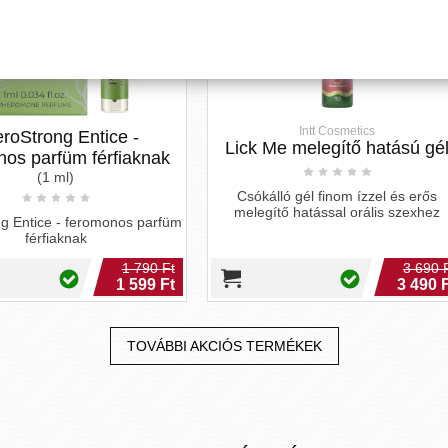
Intt Cosmetics
Petits Joujoux -
k Me melegítő hatású gél
masszázsgyertya szet
(5 darab)
ókálló gél finom ízzel és erős
egítő hatással orális szexhez
5 részes gyertya szett, mely a
meggyújtását követően masszázs
változik.
3 690 Ft
15 
3 490 Ft
13 5
TOVÁBBI AKCIÓS TERMÉKEK