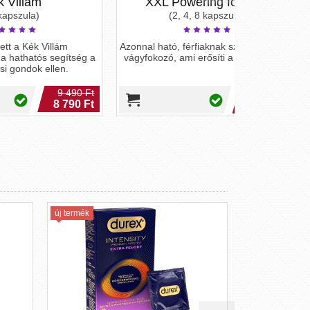
XXL Powering for Men
Peni
(2, 4, 8 kapszula)
Azonnal ható, férfiaknak szánt szexuális
Merevedés se
tség a
vágyfokozó, ami erősíti a merevedést.
alatt kifejti 
490 Ft
3 990 Ft
90 Ft
új termék
új termék