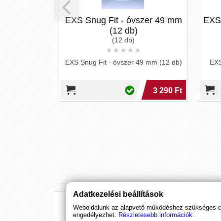
 orál gél,
EXS Snug Fit - óvszer 49 mm
EXS Bl
(12 db)
(12 db)
l gél, eper
EXS Snug Fit - óvszer 49 mm (12 db)
EXS B
8 990 Ft
3 290 Ft
Adatkezelési beállítások
Weboldalunk az alapvető működéshez szükséges coo
engedélyezhet.
Részletesebb információk.