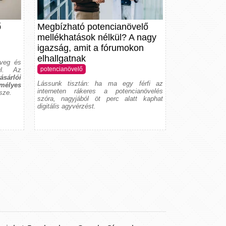
ő
Megbízható potencianövelő
mellékhatások nélkül? A nagy
igazság, amit a fórumokon
elhallgatnak
öveg és
potencianövelő
ul. Az
ásárlói
Lássunk tisztán: ha ma egy férfi az
élyes
interneten rákeres a potencianövelés
ssze.
szóra, nagyjából öt perc alatt kaphat
digitális agyvérzést.