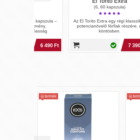
s
El Torito Extra
a)
(6, 60 kapszula)
ő kapszula –
Az El Torito Extra egy régi klasszikus
Fér
sítmény,
potencianövelő férfiak részére, új
rfiasság
köntösben.
6 490 Ft
7 390 Ft
új termék
új termék