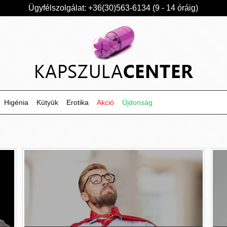
Ügyfélszolgálat: +36(30)563-6134 (9 - 14 óráig)
Higénia
Kütyük
Erotika
Akció
Újdonság