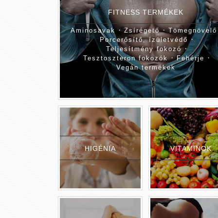
FITNESS TERMÉKEK
·
·
Aminosavak
Zsírégető
Tömegnövelő
·
Porcerősítő, ízületvédő
·
Teljesítmény fokozó
·
·
Tesztoszteron fokozók
Fehérje
Vegán termékek
HIGÉNIA
VITAMINOK