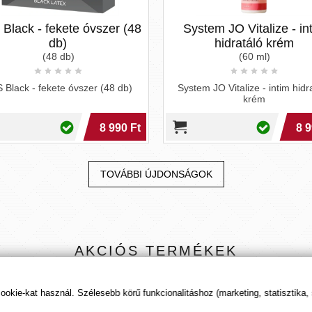
ack - fekete óvszer (48
System JO Vitalize - inti
db)
hidratáló krém
(48 db)
(60 ml)
lack - fekete óvszer (48 db)
System JO Vitalize - intim hidratá
krém
8 990 Ft
8 990
TOVÁBBI ÚJDONSÁGOK
AKCIÓS
TERMÉKEK
kie-kat használ. Szélesebb körű funkcionalitáshoz (marketing, statisztika,