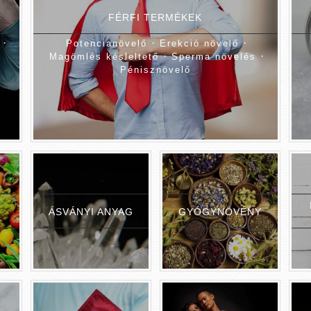
FÉRFI TERMÉKEK
·
·
·
Potencianövelő
Erekció növelő
·
·
Magömlés késleltető
Sperma növelés
Pénisznövelő
ÁSVÁNYI ANYAG
GYÓGYNÖVÉNY