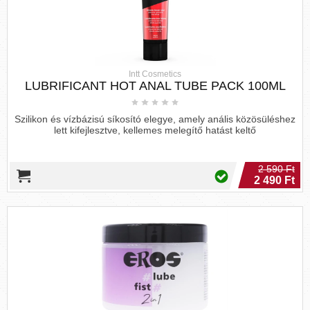
Intt Cosmetics
LUBRIFICANT HOT ANAL TUBE PACK 100ML
Szilikon és vízbázisú síkosító elegye, amely anális közösüléshez
lett kifejlesztve, kellemes melegítő hatást keltő
2 590 Ft
2 490 Ft