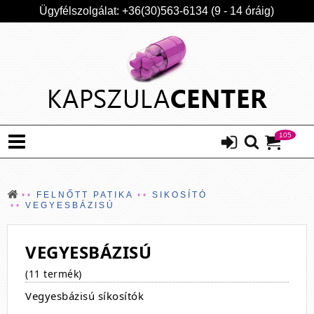
Ügyfélszolgálat: +36(30)563-6134 (9 - 14 óráig)
105
FELNŐTT PATIKA
SIKOSÍTÓ
VEGYESBÁZISÚ
VEGYESBÁZISÚ
(11 termék)
Vegyesbázisú síkosítók