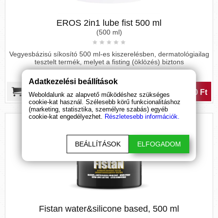
EROS 2in1 lube fist 500 ml
(500 ml)
Vegyesbázisú síkosító 500 ml-es kiszerelésben, dermatológiailag
tesztelt termék, melyet a fisting (öklözés) biztons
Adatkezelési beállítások
7 890 Ft
Weboldalunk az alapvető működéshez szükséges
cookie-kat használ. Szélesebb körű funkcionalitáshoz
(marketing, statisztika, személyre szabás) egyéb
cookie-kat engedélyezhet.
Részletesebb információk.
BEÁLLÍTÁSOK
ELFOGADOM
Fistan water&silicone based, 500 ml