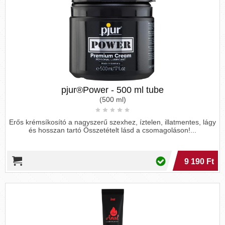
pjur®Power - 500 ml tube
(500 ml)
Erős krémsíkosító a nagyszerű szexhez, íztelen, illatmentes, lágy
és hosszan tartó Összetételt lásd a csomagoláson!...
9 190 Ft