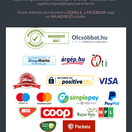
ugyfelszolgalat@kapszulacenter.hu
Kérjük értékelje áruházunkat a
GOOGLE
, a
FACEBOOK
vagy
az
ÁRUKERESŐ
oldalán