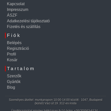
Kapcsolat
Impresszum
ÁSZF
Adatkezelési tájékoztató
Fizetés és szállítás
Fiók
Belépés
Regisztráció
Profil
Kosár
Tartalom
Szerzők
Gyártók
Blog
Személyes átvétel: munkanapon 10:00-14:00 között · 1047, Budapest
(külső) Váci út 19. 312-es iroda
Ügyfélszolgálat minden hétköznap 9-14 óráig:
+36(30)563-6134
·