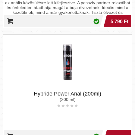
az anális közösülésre lett kifejlesztve. A passzív partner relaxálhat
és önfeledten átadhatja magát a buja élvezetnek. Ideális mind a
kezdőknek, mind a már gyakorlottaknak. Tiszta élvezet és
szenvedély! Puha a bőrnek - bőrgyógyászatilag és klinikailag
5 790 Ft
tesztelt. 100% óvszer-biztos.Minőségét megőrzi a csomagoláson
feltüntetett időpontig. Gyermekek elől gondosan elzárandó!
Hűvös, száraz helyen tartandó! Származási hely: EU.
Forgalmazza: Debra Net Kft. 4123, Hencida Konyári út 038/2, Tel.:
+36-30-619-77-60, E-mail: info@debranet.com,
www.debranet.com.
Hybride Power Anal (200ml)
(200 ml)