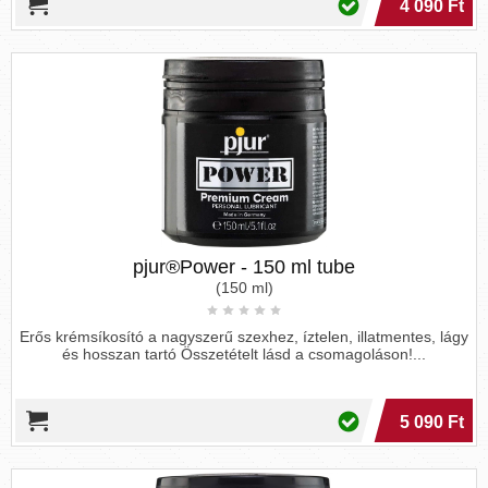
4 090 Ft
pjur®Power - 150 ml tube
(150 ml)
Erős krémsíkosító a nagyszerű szexhez, íztelen, illatmentes, lágy
és hosszan tartó Összetételt lásd a csomagoláson!...
5 090 Ft