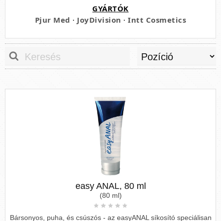
GYÁRTÓK
Pjur Med
·
JoyDivision
·
Intt Cosmetics
easy ANAL, 80 ml
(80 ml)
Bársonyos, puha, és csúszós - az easyANAL síkosító speciálisan