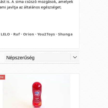
lást is. A sima csúszó mozgások, amelyek
ami javítja az általános egészséget.
jon siklani a bőrfelületen és kellemesebb
 masszázst.
LELO
·
Ruf
·
Orion
·
You2Toys
·
Shunga
éle
idegen préselt, organikus növényi olajok
juk a legjobb masszázsolajokat és azok