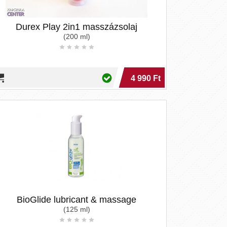
Durex Play 2in1 masszázsolaj
(200 ml)
4 990 Ft
gyon sikamlós és kiváló kenőanyag.
BioGlide lubricant & massage
nyi összetevőkből állnak, ezért a bőrt a
(125 ml)