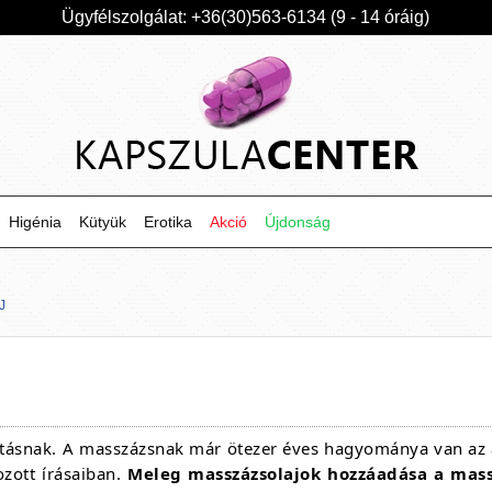
Ügyfélszolgálat: +36(30)563-6134 (9 - 14 óráig)
Higénia
Kütyük
Erotika
Akció
Újdonság
J
ításnak. A masszázsnak már ötezer éves hagyománya van az 
ozott írásaiban.
Meleg masszázsolajok hozzáadása a mas