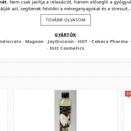
mét.
Nem csak javítja a relaxációt, hanem elősegíti a gyógyu
lálják azt, segítenek feloldni a méreganyagokat és a stresszt, 
részt a síkosítás, hogy a masszírozó kéz súrlódás nélkül tud
TOVÁBB OLVASOM
benne lévő illataromák kellemesebbé és meghittebbé tegyék a
GYÁRTÓK
ndiscrets
·
Magoon
·
JoyDivision
·
HOT
·
Cobeco Pharma
·
·
Intt Cosmetics
eket és ízületeket
 neki
3 f
 hosszú élettartamot
érése érdekében a legjobb a vegyi anyagok elkerülése és a h
omaterápiás illóolajok használata. Az alábbiakban bemutat