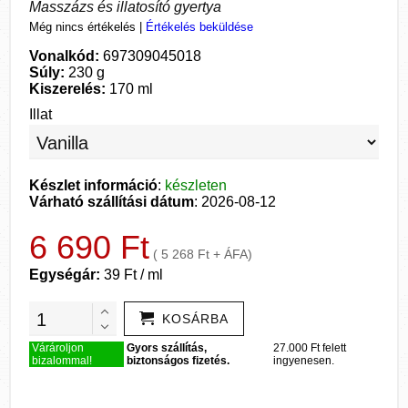
Masszázs és illatosító gyertya
Még nincs értékelés
|
Értékelés beküldése
Vonalkód:
697309045018
Súly:
230 g
Kiszerelés:
170 ml
Illat
Készlet információ
:
készleten
Várható szállítási dátum
: 2026-08-12
6 690 Ft
( 5 268 Ft + ÁFA)
Egységár:
39 Ft / ml
KOSÁRBA
Várároljon
Gyors szállítás,
27.000 Ft felett
bizalommal!
biztonságos fizetés.
ingyenesen.