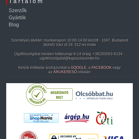
Tartalom
Szerzők
Gyártók
Blog
Személyes átvétel: munkanapon 10:00-14:00 között · 1047, Budapest
(külső) Váci út 19. 312-es iroda
Ügyfélszolgálat minden hétköznap 9-14 óráig:
+36(30)563-6134
·
ugyfelszolgalat@kapszulacenter.hu
Kérjük értékelje áruházunkat a
GOOGLE
, a
FACEBOOK
vagy
az
ÁRUKERESŐ
oldalán