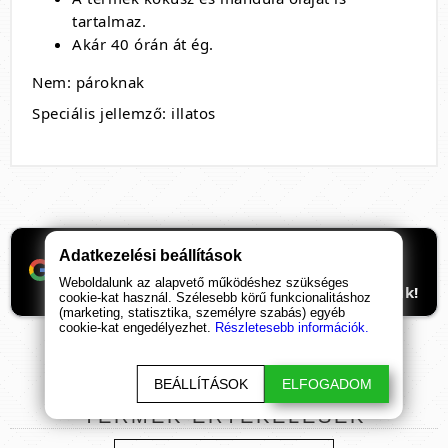
tartalmaz.
Akár 40 órán át ég.
Nem: pároknak
Speciális jellemző: illatos
Ha támogatnád a munkánkat, itt tudod
Adatkezelési beállítások
beállítani, hogy előre kerüljenek
Weboldalunk az alapvető működéshez szükséges
ismeretterjesztő cikkeink. Hálásan köszönjük!
cookie-kat használ. Szélesebb körű funkcionalitáshoz
(marketing, statisztika, személyre szabás) egyéb
cookie-kat engedélyezhet.
Részletesebb információk.
BEÁLLÍTÁSOK
ELFOGADOM
TERMÉK
ÉRTÉKELÉSEK