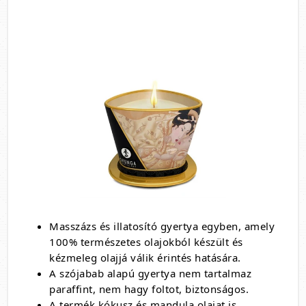
Masszázs és illatosító gyertya egyben, amely
100% természetes olajokból készült és
kézmeleg olajjá válik érintés hatására.
A szójabab alapú gyertya nem tartalmaz
paraffint, nem hagy foltot, biztonságos.
A termék kókusz és mandula olajat is