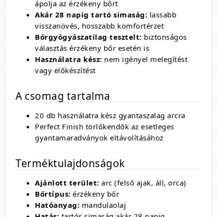
ápolja az érzékeny bőrt
Akár 28 napig tartó simaság:
lassabb
visszanövés, hosszabb komfortérzet
Bőrgyógyászatilag tesztelt:
biztonságos
választás érzékeny bőr esetén is
Használatra kész:
nem igényel melegítést
vagy előkészítést
A csomag tartalma
20 db használatra kész gyantaszalag arcra
Perfect Finish törlőkendők az esetleges
gyantamaradványok eltávolításához
Terméktulajdonságok
Ajánlott terület:
arc (felső ajak, áll, orca)
Bőrtípus:
érzékeny bőr
Hatóanyag:
mandulaolaj
Hatás:
tartós simaság akár 28 napig