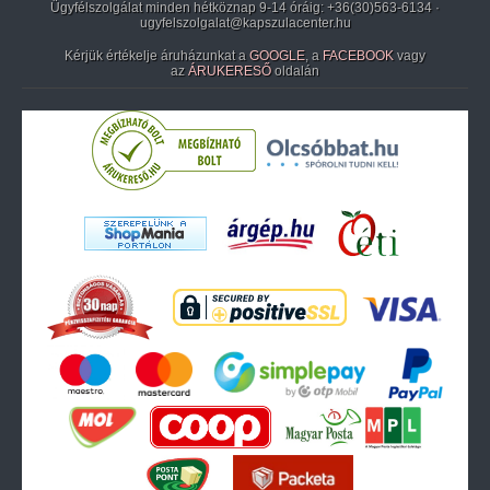
Ügyfélszolgálat minden hétköznap 9-14 óráig:
+36(30)563-6134
·
ugyfelszolgalat@kapszulacenter.hu
Kérjük értékelje áruházunkat a
GOOGLE
, a
FACEBOOK
vagy
az
ÁRUKERESŐ
oldalán