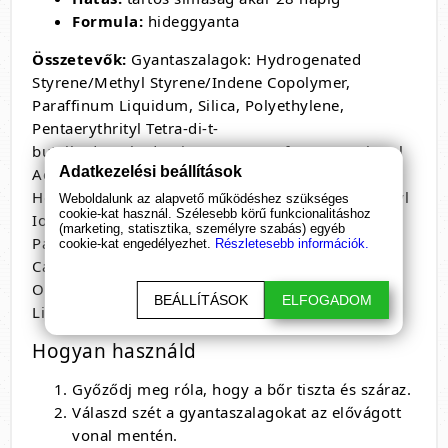
Formula:
hideggyanta
Összetevők:
Gyantaszalagok: Hydrogenated
Styrene/Methyl Styrene/Indene Copolymer,
Paraffinum Liquidum, Silica, Polyethylene,
Pentaerythrityl Tetra-di-t-
butylhydroxyhydrocinnamate, Parfum, Tocopheryl
Adatkezelési beállítások
Acetate, Prunus Amygdalus Dulcis Oil, Linalool,
Hexyl Cinnamal, Benzyl Salicylate, Alpha-Isomethyl
Weboldalunk az alapvető működéshez szükséges
cookie-kat használ. Szélesebb körű funkcionalitáshoz
Ionone, CI 77891, CI 77007, Törlökendők:
(marketing, statisztika, személyre szabás) egyéb
Paraffinum Liquidum, Hexyldecyl Stearate,
cookie-kat engedélyezhet.
Részletesebb információk.
Camelina Sativa Seed Oil, Argania Spinosa Kernel
Oil, Parfum, Benzyl Salicylate, Hexyl Cinnamal,
BEÁLLÍTÁSOK
ELFOGADOM
Linalool
Hogyan használd
Győződj meg róla, hogy a bőr tiszta és száraz.
Válaszd szét a gyantaszalagokat az elővágott
vonal mentén.