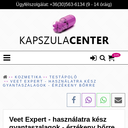
Ügyfélszolgálat: +36(30)563-6134 (9 - 14 óráig)
105
KOZMETIKA
TESTÁPOLÓ
VEET EXPERT - HASZNÁLATRA KÉSZ
GYANTASZALAGOK - ÉRZÉKENY BŐRRE
Veet Expert - használatra kész
gyantaszalagok - érzékeny bőrre