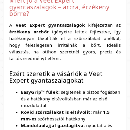
Miért jó a Veet Expert
gyantaszalagok – arcra, érzékeny
bőrre?
A
Veet Expert gyantaszalagok
kifejezetten az
érzékeny arcbőr
igényeire lettek fejlesztve, így
hatékonyan távolítják el a szőrszálakat anélkül,
hogy feleslegesen irritálnák a bőrt. Ideális
választás, ha otthon szeretnél gyors, precíz és
tartós eredményt elérni.
Ezért szeretik a vásárlók a Veet
Expert gyantaszalagokat
EasyGrip™ fülek:
segítenek a biztos fogásban
és a hatékony eltávolításban már az első
mozdulattal
Rövid szőrszálakat is eltávolít:
már
1,5
mm-es
szőrhossztól hatékony
Mandulaolajjal gazdagítva:
nyugtatja és