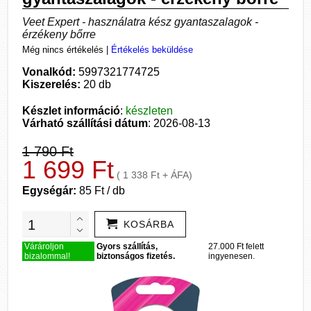
Veet Expert - használatra kész gyantaszalagok -
érzékeny bőrre
Még nincs értékelés
|
Értékelés beküldése
Vonalkód:
5997321774725
Kiszerelés:
20 db
Készlet információ
:
készleten
Várható szállítási dátum
: 2026-08-13
1 790 Ft
1 699 Ft
( 1 338 Ft + ÁFA)
Egységár:
85 Ft / db
KOSÁRBA
Várároljon
Gyors szállítás,
27.000 Ft felett
bizalommal!
biztonságos fizetés.
ingyenesen.