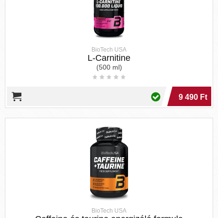
BioTech USA
L-Carnitine
(500 ml)
9 490 Ft
BioTech USA