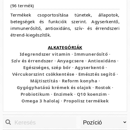
(96 termék)
Termékek csoportosítása tünetek, állapotok,
betegségek és funkciók szerint. Agyserkentő,
immunerősítő, antioxidáns, szív- és érrendszeri
étrend-kiegészítők.
ALKATEGÓRIÁK
Idegrendszer vitamin
·
Immunerősítő
·
Szív és érrendszer
·
Anyagcsere
·
Antioxidáns
·
Egészséges, szép bőr
·
Agyserkentő
·
Vércukorszint csökkentése
·
Emésztés segítő
·
Májtisztítás
·
Reform konyha
·
Gygógyhatású krémek és olajok
·
Rostok
·
Probiotikum
·
Enzimek
·
Q10 koenzim
·
Omega 3 halolaj
·
Propolisz termékek