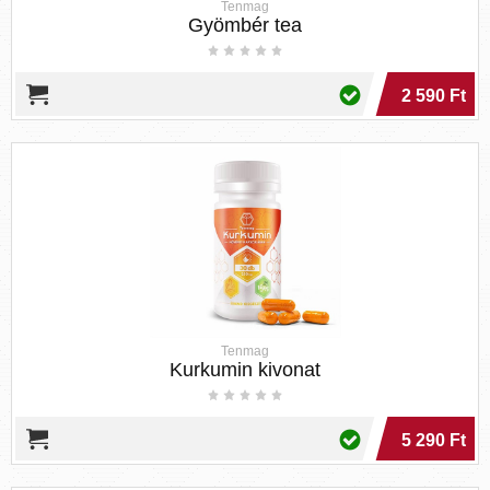
Tenmag
Gyömbér tea
2 590 Ft
Tenmag
Kurkumin kivonat
5 290 Ft