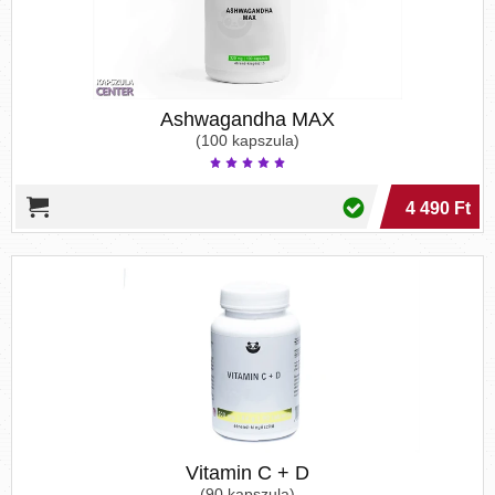
Ashwagandha MAX
(100 kapszula)
4 490 Ft
Vitamin C + D
(90 kapszula)