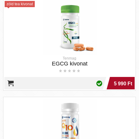
zöld tea kivonat
Tenmag
EGCG kivonat
5 990 Ft