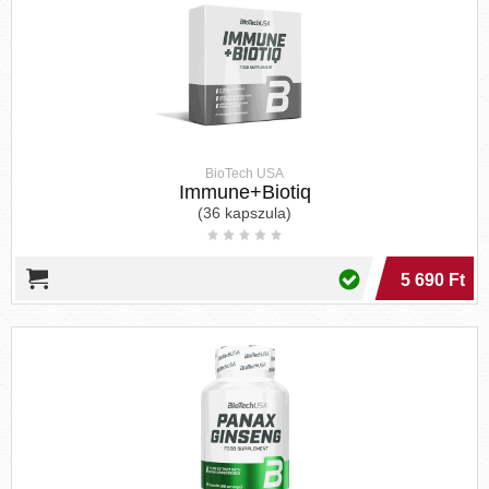
BioTech USA
Immune+Biotiq
(36 kapszula)
5 690 Ft