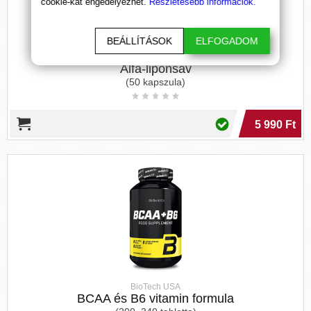
cookie-kat engedélyezhet.
Részletesebb információk.
BEÁLLÍTÁSOK
ELFOGADOM
BioTech USA
Alfa-liponsav
(50 kapszula)
5 990 Ft
BioTech USA
BCAA és B6 vitamin formula