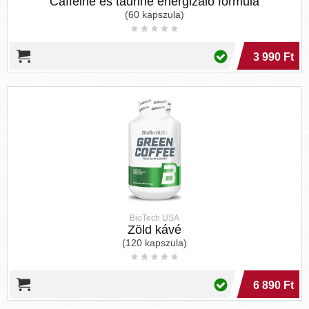
Caffeine és taurine energizáló formula
(60 kapszula)
3 990 Ft
BioTech USA
Zöld kávé
(120 kapszula)
6 890 Ft