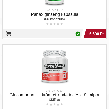
BioTech USA
Panax ginseng kapszula
(60 kapszula)
6 590 Ft
BioTech USA
Glucomannan + króm étrend-kiegészítő italpor
(225 g)