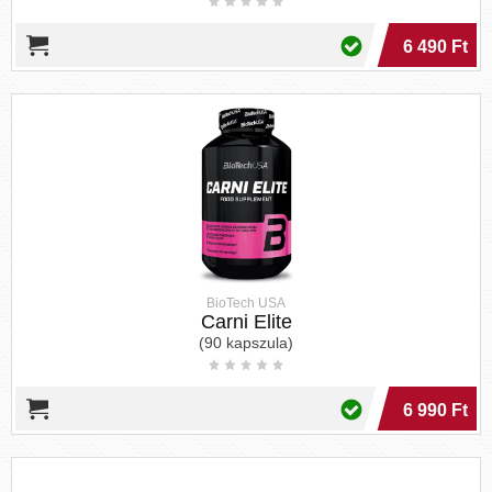
6 490 Ft
BioTech USA
Carni Elite
(90 kapszula)
6 990 Ft