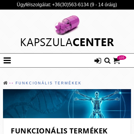
Ügyfélszolgálat: +36(30)563-6134 (9 - 14 óráig)
105
FUNKCIONÁLIS TERMÉKEK
FUNKCIONÁLIS TERMÉKEK