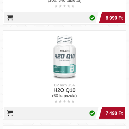
(200, 340 tabletta)
8 990 Ft
BioTech USA
H2O Q10
(60 kapszula)
7 490 Ft