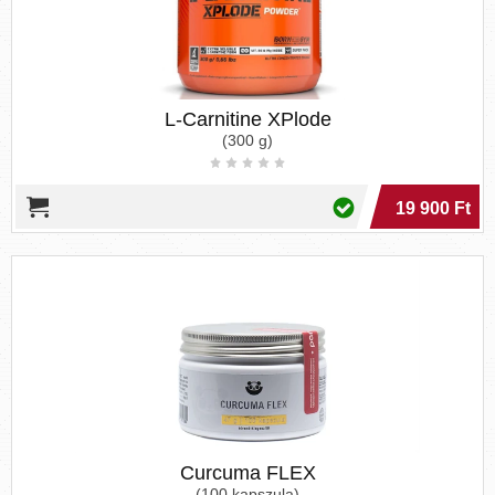
L-Carnitine XPlode
(300 g)
19 900 Ft
Curcuma FLEX
(100 kapszula)