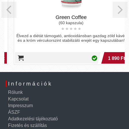
Green Coffee
(60 kapszula)
Élvezd a diétát támogató, antioxidánsban gazdag zöld kávét
és a króm vércukorszint stabilizáló erejét egy kapszulában!
1 890 Ft
Információk
Rólunk
Kapcsolat
Impresszum
ÁSZF
Adatkezelési tájékoztató
Fizetés és szállítás