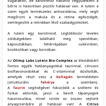
sugaraktól, de karotinhoz hasonló vegyületként a
bőrre is hasonlóan pozitív hatással van. A lutein a
szem egyik természetes antioxidánsa, mely segít
megőrizni a makula és a retina egészségét,
semlegesítik a retinában lévő szabadgyököket.
A lutein egy karotinoid. Legtöbbször leveles
zöldségekben található meg spenótban,
káposztákban, fehérrépában cukkiniben,
brokkoliban vagy borsóban.
Az
Olimp Labs Lutein
Bio-Complex
az éleslátásért
fontos egyéb hatóanyagokkal taurinnal, citrusos
bioflavonoidokkat és C-vitaminnal dúsították,
amelyek részt vesz a
kollagén
termelésben
(strukturális
fehérje
a szemben).
A
Taurin
segítségével fokozódik a szellemi és
fizikai aktivitás, javul a bevitt tápanyagok
hasznosulása, mivel szinte az összes sejtünk
anyagcseréjére jó hatással van! A
Citrus