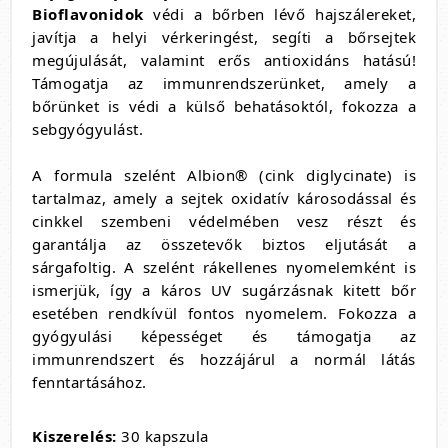
Bioflavonidok
védi a bőrben lévő hajszálereket,
javítja a helyi vérkeringést, segíti a bőrsejtek
megújulását, valamint erős antioxidáns hatású!
Támogatja az immunrendszerünket, amely a
bőrünket is védi a külső behatásoktól, fokozza a
sebgyógyulást.
A formula szelént Albion® (cink diglycinate) is
tartalmaz, amely a sejtek oxidatív károsodással és
cinkkel szembeni védelmében vesz részt és
garantálja az összetevők biztos eljutását a
sárgafoltig. A szelént rákellenes nyomelemként is
ismerjük, így a káros UV sugárzásnak kitett bőr
esetében rendkívül fontos nyomelem. Fokozza a
gyógyulási képességet és támogatja az
immunrendszert és hozzájárul a normál látás
fenntartásához.
Kiszerelés:
30 kapszula