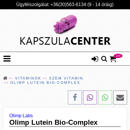
Ügyfélszolgálat: +36(30)563-6134 (9 - 14 óráig)
105
VITAMINOK
SZEM VITAMIN
OLIMP LUTEIN BIO-COMPLEX
Olimp Labs
Olimp Lutein Bio-Complex