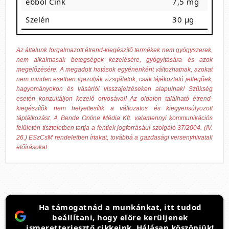
ebből Cink
7,5 mg
7
Szelén
30 μg
5
Az általunk forgalmazott étrend-kiegészítő termékek nem gyógyszerek,
nem alkalmasak betegségek kezelésére, gyógyítására és azok
megelőzésére. A megadott hatások egyénenként változhatnak, azokat
nem minden esetben igazolják vizsgálatok, csak tájékoztató jellegűek,
hagyományokon és vásárlói visszajelzéseken alapulnak! Szükség
esetén konzultáljon kezelő orvosával! Az oldalon található étrend-
kiegészítők nem helyettesítik a változatos és kiegyensúlyozott
táplálkozást. A Bende Online Média Kft. valamennyi kommunikációs
felületén tiszteletben tartja a fentiek jogforrásául szolgáló 37/2004. (IV.
26.) ESzCsM rendeletben írtakat, továbbá a gazdasági versenyhivatali
előírásokat.
Ha támogatnád a munkánkat, itt tudod
beállítani, hogy előre kerüljenek
ismeretterjesztő cikkeink. Hálásan köszönjük!