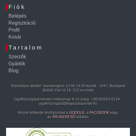
Fiók
Belépés
Regisztráció
Profil
Kosár
Tartalom
Szerzők
Gyártók
Blog
Személyes átvétel: munkanapon 10:00-14:00 között · 1047, Budapest
(külső) Váci út 19. 312-es iroda
Ügyfélszolgálat minden hétköznap 9-14 óráig:
+36(30)563-6134
·
ugyfelszolgalat@kapszulacenter.hu
Kérjük értékelje áruházunkat a
GOOGLE
, a
FACEBOOK
vagy
az
ÁRUKERESŐ
oldalán