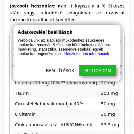
Javasolt használat: n
api 1 kapszula a fő étkezés
után vagy különböző adagokban az orvossal
történő konzultációt követően.
Adatkezelési beállítások
Az Olimp Lutein Bio-Complex
Weboldalunk az alapvető működéshez szükséges
cookie-kat használ. Szélesebb körű funkcionalitáshoz
összetevői
(marketing, statisztika, személyre szabás) egyéb
cookie-kat engedélyezhet.
Részletesebb információk.
napi adag: 1 kapszula
30 adagot tartalmaz (30 kapszula)
BEÁLLÍTÁSOK
ELFOGADOM
Megnevezés
1 kapszula
R
Lutein (100 mg 20% ??lutein kivonat)
20 mg
*
Taurin
200 mg
*
Citrusfélék biovakonoidjai 40%
50 mg
*
C vitamin
30 mg
3
Cink aminosav kelát ALBION® cink
37,5 mg