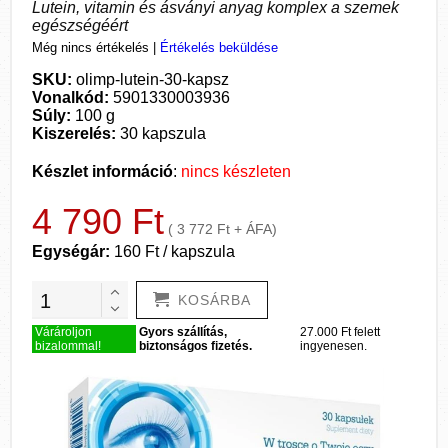
Lutein, vitamin és ásványi anyag komplex a szemek
egészségéért
Még nincs értékelés
|
Értékelés beküldése
SKU:
olimp-lutein-30-kapsz
Vonalkód:
5901330003936
Súly:
100 g
Kiszerelés:
30 kapszula
Készlet információ
:
nincs készleten
4 790 Ft
( 3 772 Ft + ÁFA)
Egységár:
160 Ft / kapszula
KOSÁRBA
Várároljon
Gyors szállítás,
27.000 Ft felett
bizalommal!
biztonságos fizetés.
ingyenesen.