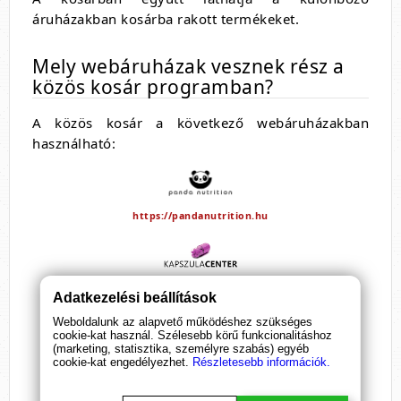
áruházakban kosárba rakott termékeket.
Mely webáruházak vesznek rész a
közös kosár programban?
A közös kosár a következő webáruházakban
használható:
https://pandanutrition.hu
https://kapszulacenter.hu
Adatkezelési beállítások
Weboldalunk az alapvető működéshez szükséges
cookie-kat használ. Szélesebb körű funkcionalitáshoz
(marketing, statisztika, személyre szabás) egyéb
https://kutyucenter.hu
cookie-kat engedélyezhet.
Részletesebb információk.