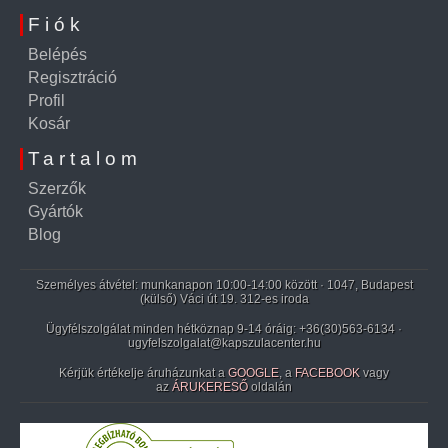
Fiók
Belépés
Regisztráció
Profil
Kosár
Tartalom
Szerzők
Gyártók
Blog
Személyes átvétel: munkanapon 10:00-14:00 között · 1047, Budapest
(külső) Váci út 19. 312-es iroda
Ügyfélszolgálat minden hétköznap 9-14 óráig:
+36(30)563-6134
·
ugyfelszolgalat@kapszulacenter.hu
Kérjük értékelje áruházunkat a
GOOGLE
, a
FACEBOOK
vagy
az
ÁRUKERESŐ
oldalán