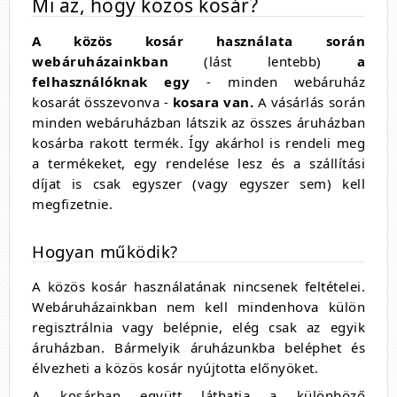
Mi az, hogy közös kosár?
A közös kosár használata során
webáruházainkban
(lást lentebb)
a
felhasználóknak egy
- minden webáruház
kosarát összevonva -
kosara van.
A vásárlás során
minden webáruházban látszik az összes áruházban
kosárba rakott termék. Így akárhol is rendeli meg
a termékeket, egy rendelése lesz és a szállítási
díjat is csak egyszer (vagy egyszer sem) kell
megfizetnie.
Hogyan működik?
A közös kosár használatának nincsenek feltételei.
Webáruházainkban nem kell mindenhova külön
regisztrálnia vagy belépnie, elég csak az egyik
áruházban. Bármelyik áruházunkba beléphet és
élvezheti a közös kosár nyújtotta előnyöket.
A kosárban együtt láthatja a különböző