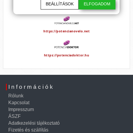
BEÁLLÍTÁSOK
ELFOGADOM
https://erotikavasar.hu
https://potencianovelo.net
https://potenciadoktor.hu
Információk
Rólunk
Kapcsolat
Impresszum
ÁSZF
Adatkezelési tájékoztató
Fizetés és szállítás