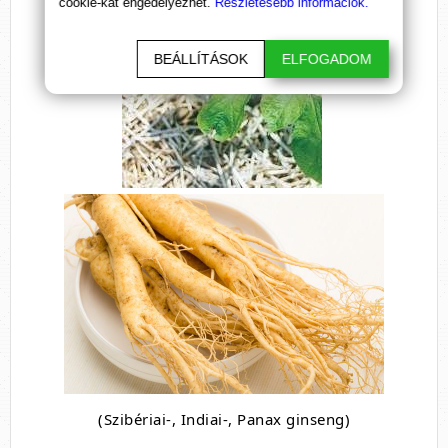
cookie-kat engedélyezhet.
Részletesebb információk.
BEÁLLÍTÁSOK
ELFOGADOM
(Szibériai-, Indiai-, Panax ginseng)