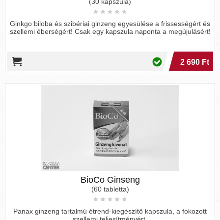
(30 kapszula)
Ginkgo biloba és szibériai ginzeng egyesülése a frissességért és
szellemi éberségért! Csak egy kapszula naponta a megújulásért!
2 690 Ft
BioCo Ginseng
(60 tabletta)
Panax ginzeng tartalmú étrend-kiegészítő kapszula, a fokozott
szellemi teljesítményért.