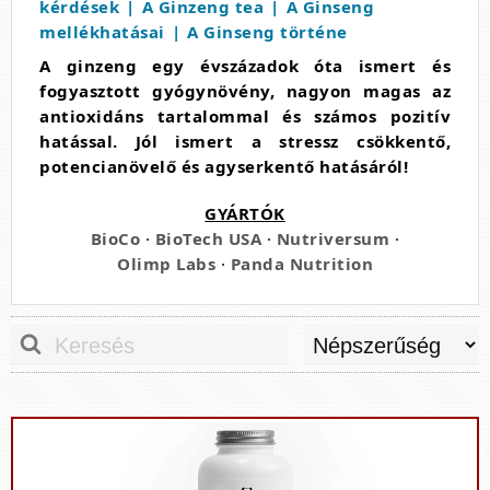
kérdések
A Ginzeng tea
A Ginseng
mellékhatásai
A Ginseng történe
A ginzeng egy évszázadok óta ismert és
fogyasztott gyógynövény, nagyon magas az
antioxidáns tartalommal és számos pozitív
hatással. Jól ismert a stressz csökkentő,
potencianövelő és agyserkentő hatásáról!
GYÁRTÓK
BioCo
·
BioTech USA
·
Nutriversum
·
Olimp Labs
·
Panda Nutrition