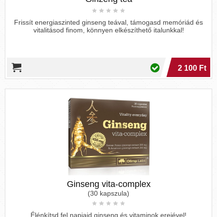
Frissít energiaszinted ginseng teával, támogasd memóriád és
vitalitásod finom, könnyen elkészíthető italunkkal!
2 100 Ft
Ginseng vita-complex
(30 kapszula)
Élénkítsd fel napjaid ginseng és vitaminok erejével!