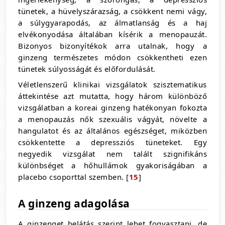
tünetek, a hüvelyszárazság, a csökkent nemi vágy,
a súlygyarapodás, az álmatlanság és a haj
elvékonyodása általában kísérik a menopauzát.
Bizonyos bizonyítékok arra utalnak, hogy a
ginzeng természetes módon csökkentheti ezen
tünetek súlyosságát és előfordulását.
Véletlenszerű klinikai vizsgálatok szisztematikus
áttekintése azt mutatta, hogy három különböző
vizsgálatban a koreai ginzeng hatékonyan fokozta
a menopauzás nők szexuális vágyát, növelte a
hangulatot és az általános egészséget, miközben
csökkentette a depressziós tüneteket. Egy
negyedik vizsgálat nem talált szignifikáns
különbséget a hőhullámok gyakoriságában a
placebo csoporttal szemben. [
15
]
A ginzeng adagolása
A ginzenget belátás szerint lehet fogyasztani, de