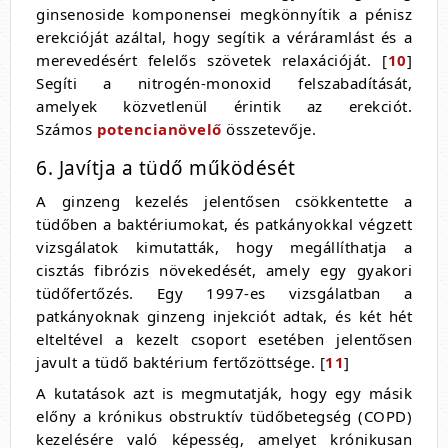
ginsenoside komponensei megkönnyítik a pénisz
erekcióját azáltal, hogy segítik a véráramlást és a
merevedésért felelős szövetek relaxációját. [
10
]
Segíti a nitrogén-monoxid felszabadítását,
amelyek közvetlenül érintik az erekciót.
Számos
potencianövelő
összetevője.
6. Javítja a tüdő működését
A ginzeng kezelés jelentősen csökkentette a
tüdőben a baktériumokat, és patkányokkal végzett
vizsgálatok kimutatták, hogy megállíthatja a
cisztás fibrózis növekedését, amely egy gyakori
tüdőfertőzés. Egy 1997-es vizsgálatban a
patkányoknak ginzeng injekciót adtak, és két hét
elteltével a kezelt csoport esetében jelentősen
javult a tüdő baktérium fertőzöttsége. [
11
]
A kutatások azt is megmutatják, hogy egy másik
előny a krónikus obstruktív tüdőbetegség (COPD)
kezelésére való képesség, amelyet krónikusan