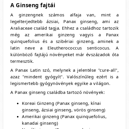
A Ginseng fajtái
A ginzengnek számos alfaja van, mint a
legelterjedtebb ázsiai, Panax ginseng, ami az
Araliaceae család tagja. Ehhez a családhoz tartozik
még az amerikai ginzeng vagyis a Panax
quinquefolius és a szibériai ginzeng, aminek a
latin neve a Eleutherococcus senticocus. A
különböző fajtájú növényeket már évszázadok óta
termesztik.
A Panax Latin szó, melynek a jelentése "cure-all",
azaz "mindent gyógyít". Valószínűleg ezért is a
legismertebb gyógynövények egyike a világon.
A Panax ginseng családba tartozó növények:
Koreai Ginzeng (Panax ginseng, kínai
ginseng, ázsiai ginseng, vörös ginseng)
Amerikai ginzeng (Panax quinquefolius,
kanadai ginseng)