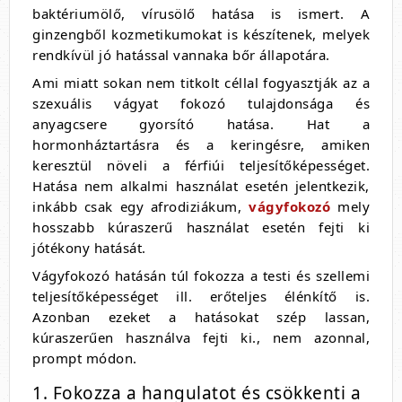
baktériumölő, vírusölő hatása is ismert. A
ginzengből kozmetikumokat is készítenek, melyek
rendkívül jó hatással vannaka bőr állapotára.
Ami miatt sokan nem titkolt céllal fogyasztják az a
szexuális vágyat fokozó tulajdonsága és
anyagcsere gyorsító hatása. Hat a
hormonháztartásra és a keringésre, amiken
keresztül növeli a férfiúi teljesítőképességet.
Hatása nem alkalmi használat esetén jelentkezik,
inkább csak egy afrodiziákum,
vágyfokozó
mely
hosszabb kúraszerű használat esetén fejti ki
jótékony hatását.
Vágyfokozó hatásán túl fokozza a testi és szellemi
teljesítőképességet ill. erőteljes élénkítő is.
Azonban ezeket a hatásokat szép lassan,
kúraszerűen használva fejti ki., nem azonnal,
prompt módon.
1. Fokozza a hangulatot és csökkenti a