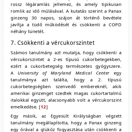
rossz légáramlás jellemez, és amely tipikusan
romlik az idő múlásával. A kutatás szerint a Panax
ginzeng 30 napos, szájon át történő bevétele
javítja a tüdő működését és csökkenti a COPD
néhány tünetét.
7. Csökkenti a vércukorszintet
Számos tanulmány azt mutatja, hogy csökkenti a
vércukorszintet a 2-es típusú cukorbetegekben,
ezért a cukorbetegség természetes gyógyszere.
A
University of Maryland Medical Center
egy
tanulmánya azt találta, hogy a 2. típusú
cukorbetegségben szenvedő embereknél, akik
amerikai ginzenget szedtek magas cukortartalmú
italokkal együtt, alacsonyabb volt a vércukorszint
emelkedése. [
12
]
Egy másik, az Egyesült Királyságban végzett
tanulmány megállapította, hogy a Panax ginzeng
egy órával a glükóz fogyasztása után csökkenti a