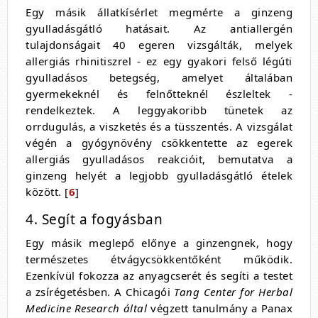
Egy másik állatkísérlet megmérte a ginzeng
gyulladásgátló hatásait. Az antiallergén
tulajdonságait 40 egeren vizsgálták, melyek
allergiás rhinitiszrel - ez egy gyakori felső légúti
gyulladásos betegség, amelyet általában
gyermekeknél és felnőtteknél észleltek -
rendelkeztek. A leggyakoribb tünetek az
orrdugulás, a viszketés és a tüsszentés. A vizsgálat
végén a gyógynövény csökkentette az egerek
allergiás gyulladásos reakcióit, bemutatva a
ginzeng helyét a legjobb gyulladásgátló ételek
között. [
6
]
4. Segít a fogyásban
Egy másik meglepő előnye a ginzengnek, hogy
természetes étvágycsökkentőként működik.
Ezenkívül fokozza az anyagcserét és segíti a testet
a zsírégetésben. A Chicagói
Tang Center for Herbal
Medicine Research által
végzett tanulmány a Panax