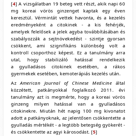
[
4
] A vizsgálatban 19 beteg vett részt, akik napi 60
mg koreai vörös ginzenget kaptak egy éven
keresztül. Vérmintát vettek havonta, és a kezelés
eredményeként a citokinek - a kis fehérjék,
amelyek felelősek a jelek agyba továbbításában és
szabályozzák a sejtnövekedést - szintje gyorsan
csökkent, ami szignifikáns különbség volt a
kontroll csoporthoz képest. Ez a tanulmány arra
utal, hogy stabilizáló hatással rendelkezik
a gyulladásos citokinek esetében, a rákos
gyermekek esetében, kemoterápiás kezelés után.
Az
American Journal of Chinese Medicine
által
közzétett, patkányokkal foglalkozó 2011. évi
tanulmány azt is megmérte, hogy a koreai vörös
ginzeng milyen hatással van a gyulladásos
citokinekre. Miután hét napig 100 mg kivonatot
adott a patkányoknak, az jelentősen csökkentette a
gyulladás mértékét - a legtöbb betegség gyökerét -
és csökkentette az agyi károsodást. [
5
]