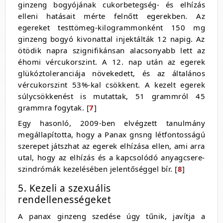
ginzeng bogyójának cukorbetegség- és elhízás
elleni hatásait mérte felnőtt egerekben. Az
egereket testtömeg-kilogrammonként 150 mg
ginzeng bogyó kivonattal injektálták 12 napig. Az
ötödik napra szignifikánsan alacsonyabb lett az
éhomi vércukorszint. A 12. nap után az egerek
glükóztoleranciája növekedett, és az általános
vércukorszint 53%-kal csökkent. A kezelt egerek
súlycsökkenést is mutattak, 51 grammról 45
grammra fogytak. [
7
]
Egy hasonló, 2009-ben elvégzett tanulmány
megállapította, hogy a Panax gnsng létfontosságú
szerepet játszhat az egerek elhízása ellen, ami arra
utal, hogy az elhízás és a kapcsolódó anyagcsere-
szindrómák kezelésében jelentőséggel bír. [
8
]
5. Kezeli a szexuális
rendellenességeket
A panax ginzeng szedése úgy tűnik, javítja a