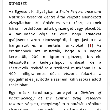
stresszt
Az Egyesült Királyságban a
Brain Performance and
Nutrition Research Centre
által végzett ellenőrzött
vizsgálatban 30 önkéntes vett részt, akiknek
három fordulóban adtak ginzenget vagy placebót.
A tanulmány célja az volt, hogy adatokat
gyűjtsenek azon képességéről, hogy javítja-e a
hangulatot és a mentális funkciókat. [
1
] Az
eredmények azt mutatták, hogy a 8 napon
keresztüli, 200 milligramm ginzeng bevitele
lelassította a kedélyállapot romlását, de a
résztvevők reakcióját a szellemi munkában is. A
400 milligrammos dózis viszont fokozta a
nyugalmat és javította a szellemi kihívásokra adott
reakciókat.
Egy másik tanulmány, amelyet a
Division of
Pharmacology at the Central Drug Research
Institute
végzett, megvizsgálta a hatását krónikus
stresszben szenvedő patkányokra, és