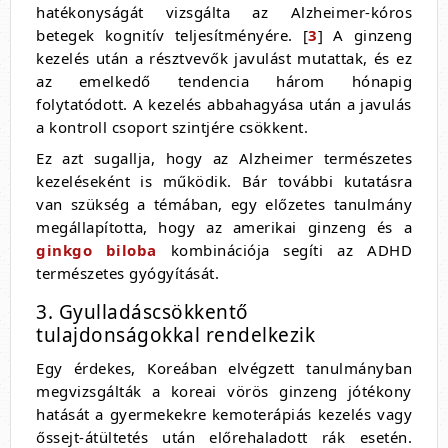
hatékonyságát vizsgálta az Alzheimer-kóros
betegek kognitív teljesítményére. [
3
] A ginzeng
kezelés után a résztvevők javulást mutattak, és ez
az emelkedő tendencia három hónapig
folytatódott. A kezelés abbahagyása után a javulás
a kontroll csoport szintjére csökkent.
Ez azt sugallja, hogy az Alzheimer természetes
kezeléseként is működik. Bár további kutatásra
van szükség a témában, egy előzetes tanulmány
megállapította, hogy az amerikai ginzeng és a
ginkgo biloba
kombinációja segíti az ADHD
természetes gyógyítását.
3. Gyulladáscsökkentő
tulajdonságokkal rendelkezik
Egy érdekes, Koreában elvégzett tanulmányban
megvizsgálták a koreai vörös ginzeng jótékony
hatását a gyermekekre kemoterápiás kezelés vagy
őssejt-átültetés után előrehaladott rák esetén.