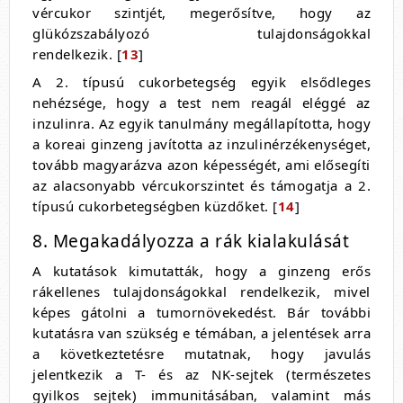
vércukor szintjét, megerősítve, hogy az
glükózszabályozó tulajdonságokkal
rendelkezik. [
13
]
A 2. típusú cukorbetegség egyik elsődleges
nehézsége, hogy a test nem reagál eléggé az
inzulinra. Az egyik tanulmány megállapította, hogy
a koreai ginzeng javította az inzulinérzékenységet,
tovább magyarázva azon képességét, ami elősegíti
az alacsonyabb vércukorszintet és támogatja a 2.
típusú cukorbetegségben küzdőket. [
14
]
8. Megakadályozza a rák kialakulását
A kutatások kimutatták, hogy a ginzeng erős
rákellenes tulajdonságokkal rendelkezik, mivel
képes gátolni a tumornövekedést. Bár további
kutatásra van szükség e témában, a jelentések arra
a következtetésre mutatnak, hogy javulás
jelentkezik a T- és az NK-sejtek (természetes
gyilkos sejtek) immunitásában, valamint más