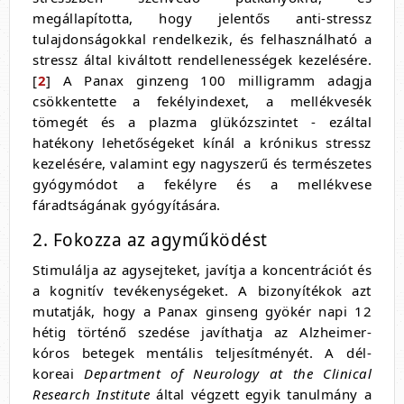
megállapította, hogy jelentős anti-stressz
tulajdonságokkal rendelkezik, és felhasználható a
stressz által kiváltott rendellenességek kezelésére.
[
2
] A Panax ginzeng 100 milligramm adagja
csökkentette a fekélyindexet, a mellékvesék
tömegét és a plazma glükózszintet - ezáltal
hatékony lehetőségeket kínál a krónikus stressz
kezelésére, valamint egy nagyszerű és természetes
gyógymódot a fekélyre és a mellékvese
fáradtságának gyógyítására.
2. Fokozza az agyműködést
Stimulálja az agysejteket, javítja a koncentrációt és
a kognitív tevékenységeket. A bizonyítékok azt
mutatják, hogy a Panax ginseng gyökér napi 12
hétig történő szedése javíthatja az Alzheimer-
kóros betegek mentális teljesítményét. A dél-
koreai
Department of Neurology at the Clinical
Research Institute
által végzett egyik tanulmány a