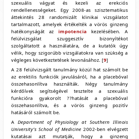
szexuális vágyat és kezeli az erekciós
rendellenességeket. Egy 2008-as szisztematikus
áttekintés 28 randomizált klinikai vizsgálatot
tartalmazott, amelyek értékelték a vörös ginzeng
hatékonyságát az
impotencia
kezelésében. A
felülvizsgálat szuggesztív bizonyítékot
szolgáltatott a használatára, de a kutatók úgy
vélik, hogy szigorúbb vizsgálatokra van szükség a
végleges következtetések levonásához. [
9
]
A 28 felülvizsgált tanulmány közül hat számolt be
az erektilis funkciók javulásáról, ha a placebóval
összehasonlítva használták. Négy tanulmány
kérdőívek segítségével tesztelte a szexuális
funkcióra gyakorolt ??hatását a placebóval
összehasonlítva, és a vörös ginzeng pozitív
hatásáról számolt be.
A
Department of Physiology at Southern Illinois
University’s School of Medicine
2002-ben elvégzett
kutatásai azt mutatják, hogy a ginzeng