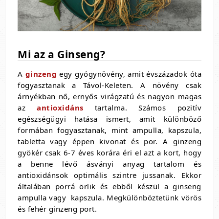
Mi az a Ginseng?
A
ginzeng
egy gyógynövény, amit évszázadok óta
fogyasztanak a Távol-Keleten. A növény csak
árnyékban nő, ernyős virágzatú és nagyon magas
az
antioxidáns
tartalma. Számos pozitív
egészségügyi hatása ismert, amit különböző
formában fogyasztanak, mint ampulla, kapszula,
tabletta vagy éppen kivonat és por. A ginzeng
gyökér csak 6-7 éves korára éri el azt a kort, hogy
a benne lévő ásványi anyag tartalom és
antioxidánsok optimális szintre jussanak. Ekkor
általában porrá örlik és ebből készül a ginseng
ampulla vagy kapszula. Megkülönböztetünk vörös
és fehér ginzeng port.