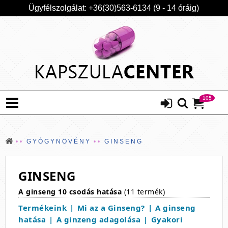
Ügyfélszolgálat: +36(30)563-6134 (9 - 14 óráig)
105
GYÓGYNÖVÉNY
GINSENG
GINSENG
A ginseng 10 csodás hatása
(11 termék)
Termékeink
Mi az a Ginseng?
A ginseng
hatása
A ginzeng adagolása
Gyakori