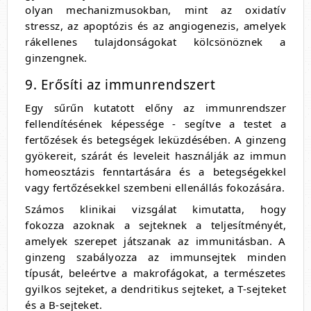
olyan mechanizmusokban, mint az oxidatív
stressz, az apoptózis és az angiogenezis, amelyek
rákellenes tulajdonságokat kölcsönöznek a
ginzengnek.
9. Erősíti az immunrendszert
Egy sűrűn kutatott előny az immunrendszer
fellendítésének képessége - segítve a testet a
fertőzések és betegségek leküzdésében. A ginzeng
gyökereit, szárát és leveleit használják az immun
homeosztázis fenntartására és a betegségekkel
vagy fertőzésekkel szembeni ellenállás fokozására.
Számos klinikai vizsgálat kimutatta, hogy
fokozza azoknak a sejteknek a teljesítményét,
amelyek szerepet játszanak az immunitásban. A
ginzeng szabályozza az immunsejtek minden
típusát, beleértve a makrofágokat, a természetes
gyilkos sejteket, a dendritikus sejteket, a T-sejteket
és a B-sejteket.