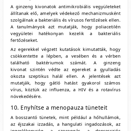
A ginzeng kivonatok antimikrobiális vegyületeket
állítanak elő, amelyek védekező mechanizmusként
szolgálnak a bakteriális és vírusos fertőzések ellen.
A tanulmányok azt mutatják, hogy poliacetilén
vegyületei hatékonyan kezelik a bakteriális
fertőzéseket.
Az egerekkel végzett kutatások kimutatták, hogy
csökkentette a lépben, a vesében és a vérben
található baktériumok számát. A ginzeng
kivonat szintén védte az egereket a gyulladás
okozta szeptikus halál ellen. A jelentések azt
mutatják, hogy gátló hatást gyakorol számos
vírus, köztük az influenza, a HIV és a rotavírus
növekedésére.
10. Enyhítse a menopauza tüneteit
A bosszantó tünetek, mint például a hőhullámok,
az éjszakai izzadás, a hangulati ingadozások, az
ingerlékenység, a szorongás, a depressziós