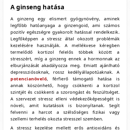
A
ginseng hatása
A ginzeng egy elismert gyógynövény, aminek
legfőbb hatóanyaga a ginzengoid, ami számos
pozitív egészségre gyakorolt hatással rendelkezik.
Legfőképpen a stressz által okozott problémák
kezelésére használják. A mellékvese kéregben
termelődő kortizol felelős többek között a
stresszért, míg a ginzeng ennek a hormonnak az
elburjánzását akadályozza meg. Emiatt ajánlható
depressziósoknak, rossz kedélyállapotúaknak. A
potencianövelő
, férfierő támogató hatása is
annak köszönhető, hogy csökkenti a kortizol
szintjét és csökkenti a szorongást és feszültséget.
A szervezet stressz elleni védekezőképességét is
növeli, amit kutatások is bizonyítanak. Segít
felvenni a harcot a szélsőséges fizikai vagy
szellemi terhelés okozta stresszel szemben.
A stressz kezelése mellett erős antioxidáns és