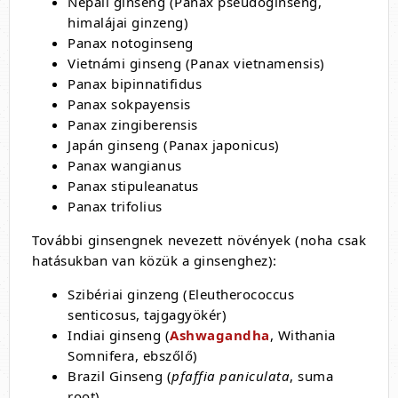
Nepáli ginseng (Panax pseudoginseng,
himalájai ginzeng)
Panax notoginseng
Vietnámi ginseng (Panax vietnamensis)
Panax bipinnatifidus
Panax sokpayensis
Panax zingiberensis
Japán ginseng (Panax japonicus)
Panax wangianus
Panax stipuleanatus
Panax trifolius
További ginsengnek nevezett növények (noha csak
hatásukban van közük a ginsenghez):
Szibériai ginzeng (Eleutherococcus
senticosus, tajgagyökér)
Indiai ginseng (
Ashwagandha
, Withania
Somnifera, ebszőlő)
Brazil Ginseng (
pfaffia paniculata
, suma
root)