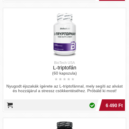
BioTech USA
L-triptofán
(60 kapszula)
Nyugodt éjszakák ígérete az L-triptofánnal, mely segíti az alvást
és hozzájárul a stressz csökkentéséhez. Próbáld ki most!
6 490 Ft