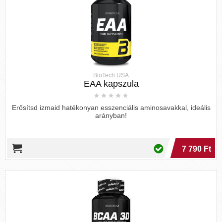
BioTech USA
EAA kapszula
Erősítsd izmaid hatékonyan esszenciális aminosavakkal, ideális
arányban!
7 790 Ft