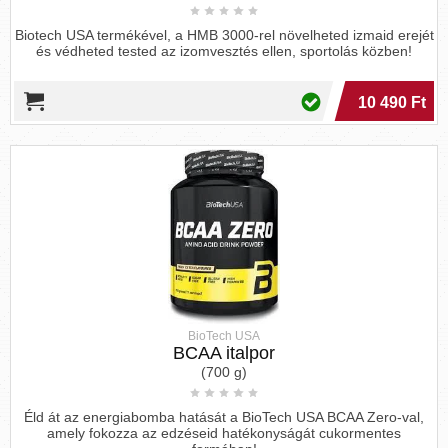
Biotech USA termékével, a HMB 3000-rel növelheted izmaid erejét
és védheted tested az izomvesztés ellen, sportolás közben!
10 490 Ft
BioTech USA
BCAA italpor
(700 g)
Éld át az energiabomba hatását a BioTech USA BCAA Zero-val,
amely fokozza az edzéseid hatékonyságát cukormentes