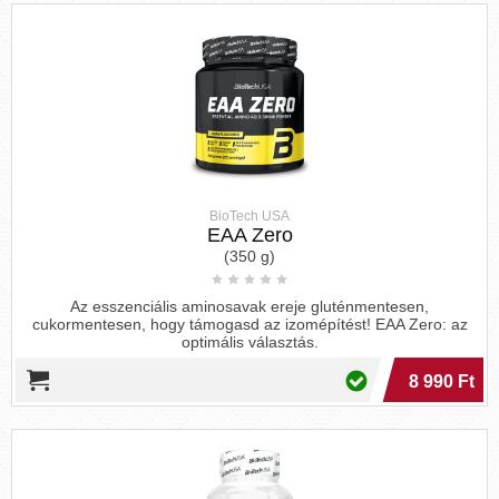
Arginine
,
Asparagine,
Alanine
,
Arg, R
Asn, N
Ala, A
BioTech USA
EAA Zero
(350 g)
Glutamic
Az esszenciális aminosavak ereje gluténmentesen,
Glutamine
,
Cysteine,
cukormentesen, hogy támogasd az izomépítést! EAA Zero: az
G
acid, Glu, E
Gln, Q
Cys, C
optimális választás.
8 990 Ft