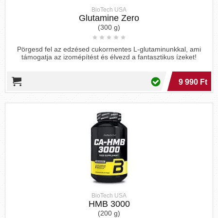
BioTech USA
Glutamine Zero
(300 g)
Pörgesd fel az edzésed cukormentes L-glutaminunkkal, ami
támogatja az izomépítést és élvezd a fantasztikus ízeket!
9 990 Ft
BioTech USA
HMB 3000
(200 g)