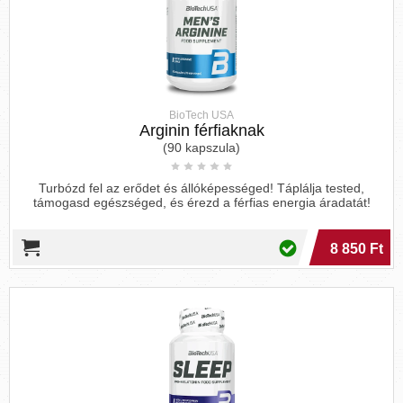
Histidine,
Isoleucine, Ile,
Leucine
,
His, H
I
Leu, L
BioTech USA
Arginin férfiaknak
(90 kapszula)
Turbózd fel az erődet és állóképességed! Táplálja tested,
Methionine,
támogasd egészséged, és érezd a férfias energia áradatát!
Proline
,
Met, M
Pro, P
Phenylalanine,
8 850 Ft
Phe, F
Tyrosine
,
Tryptophan
,
Threonine,
Tyr, Y