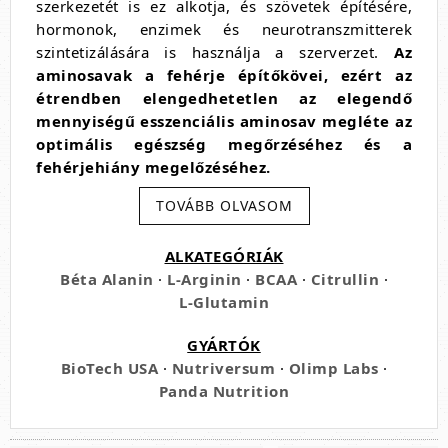
szerkezetét is ez alkotja, és szövetek építésére,
hormonok, enzimek és neurotranszmitterek
szintetizálására is használja a szerverzet.
Az
aminosavak a fehérje építőkövei, ezért az
étrendben elengedhetetlen az elegendő
mennyiségű esszenciális aminosav megléte az
optimális egészség megőrzéséhez és a
fehérjehiány megelőzéséhez.
Tehát az aminosav mire jó, mi az pontosan, és
TOVÁBB OLVASOM
hogy lehet biztos benne, hogy a megfelelő
aminosav komplex keveréket kapja az
ALKATEGÓRIÁK
egészségének megőrzése érdekében? Íme, amit
Béta Alanin
·
L-Arginin
·
BCAA
·
Citrullin
·
tudni kell róluk.
L-Glutamin
GYÁRTÓK
Mi az az aminosav és mi a szerepe a
BioTech USA
·
Nutriversum
·
Olimp Labs
·
testben?
Panda Nutrition
A hivatalos definíció szerint minden olyan szerves
vegyületet, amely karboxil (−COOH),