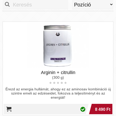
amino (−NH2) és egy R csoportot is tartalmaz.
Éppen ezért hívjuk őket amino-karbonsavaknak
is
. Az
aminosav kifejezés az α-amino-carboxylic-
acid (alfa-amino-karbonsav) rövidítése.
Mindegyik molekula egy központi szénatomot (C)
tartalmaz, amelyet α-carbon-nak (alfa-
szén) nevezünk, és amelyhez mind az amino, mind
a karboxilcsoport kapcsolódik. Az alfa-szénatom
fennmaradó két kötését általában egy hidrogén
(H) atom és egy R (
oldallánc
) csoport elégíti ki.
Arginin + citrullin
(300 g)
Érezd az energia hullámát, ahogy ez az aminosav kombináció új
szintre emeli az edzéseidet, fokozva a teljesítményt és az
energiát!
8 490 Ft
Az aminosavak általános képlete