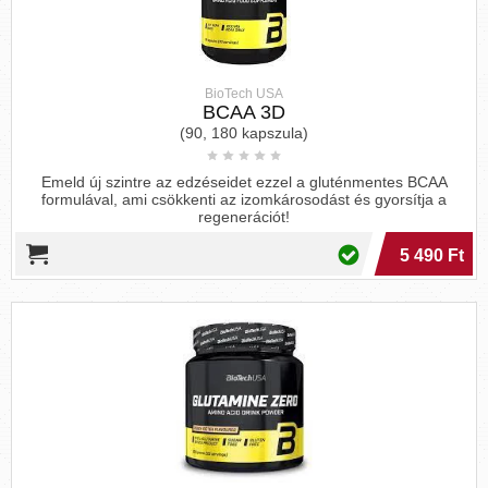
BioTech USA
BCAA 3D
(90, 180 kapszula)
Emeld új szintre az edzéseidet ezzel a gluténmentes BCAA
formulával, ami csökkenti az izomkárosodást és gyorsítja a
regenerációt!
5 490 Ft