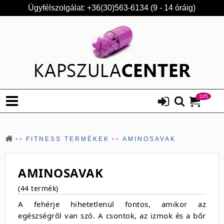
Ügyfélszolgálat: +36(30)563-6134 (9 - 14 óráig)
105
FITNESS TERMÉKEK
AMINOSAVAK
AMINOSAVAK
(44 termék)
A fehérje hihetetlenül fontos, amikor az
egészségről van szó. A csontok, az izmok és a bőr