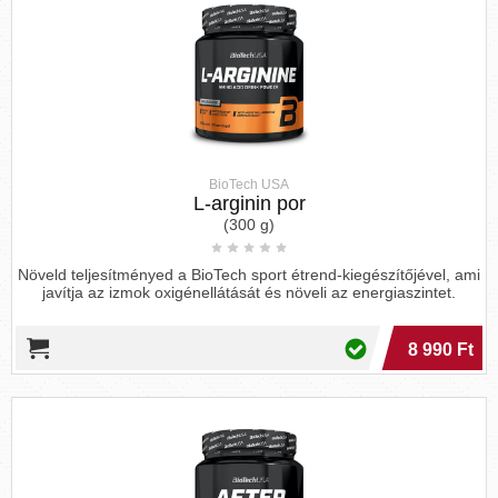
negatív tünetet tapasztal, mérlegelje a dózis
csökkentését vagy a szedés felfüggesztését és egy
megbízható egészségügyi szakemberrel való
konzultációt.
Az átlagos napi fehérje szükségletünk testsúly
kilógrammonként 0.8 gramm
.
BioTech USA
FAO/WHO/UNO szerinti aminosav
L-arginin por
szuükséglet
(mg/testsúly kg/nap)
(300 g)
Növeld teljesítményed a BioTech sport étrend-kiegészítőjével, ami
10-
4-6
javítja az izmok oxigénellátását és növeli az energiaszintet.
2 év
12
Felnőtt
hónap
év
8 990 Ft
Hisztidin
28
-
-
-
Izoleucin
70
31
30
10
Leucin
161
73
45
14