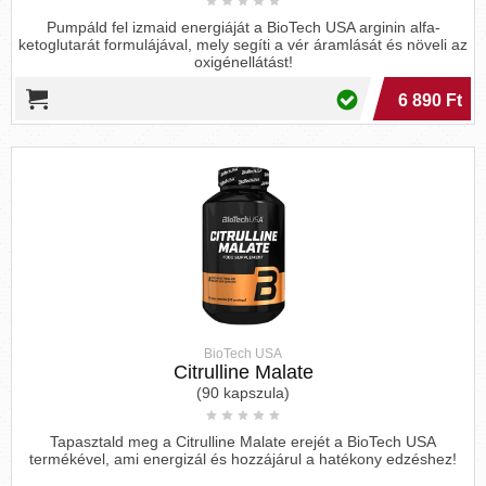
elengedhetetlen az étrendbe megfelelő
mennyiségű aminosavat beilleszteni. Ezen
Pumpáld fel izmaid energiáját a BioTech USA arginin alfa-
ketoglutarát formulájával, mely segíti a vér áramlását és növeli az
kulcsfontosságú esszenciális aminosavak
oxigénellátást!
bármelyikének hiánya súlyos mellékhatásokat
6 890 Ft
okozhat, amelyek az egészség minden aspektusát
érintik, beleértve az immunrendszert, az
izomtömeget, az étvágyat és még sok mást.
Az aminosavak képlete és formái
Az aminosavak
L- és D-formában
fordulhatnak
elő, de a sejtek csak az L-formát hasznosítják.
BioTech USA
Citrulline Malate
(90 kapszula)
Tapasztald meg a Citrulline Malate erejét a BioTech USA
termékével, ami energizál és hozzájárul a hatékony edzéshez!