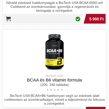
segített az idősebb felnőttek izomfunkciójának
Növeld edzésed hatékonyságát a BioTech USA BCAA 6000-rel!
javításában. [
2
] Hasonlóképpen, egy dél-karolinai
Csökkenti az izomkárosodást, gyorsítja a regenerációt és
támogatja a zsírégetést.
tanulmány kimutatta, hogy az esszenciális
aminosavak hatékonyak voltak a sovány testtömeg
5 990 Ft
megőrzésében, ugyanakkor elősegítették a
sportolók zsírégetését. [
3
]
3. Fokozza a sport-teljesítményt
Akár alkalmi vagy versenysportoló, az esszenciális
aminosavak feltétlenül szükségesek, ha az edzést a
következő szintre kívánja hozni. Valójában az
esszenciális aminosavakat - mint a leucin, a valin
és az izoleucin - gyakran használják az izmok
helyreállításának elősegítésére, az izomfájdalom
BioTech USA
megelőzésére és a fáradtság elleni küzdelemre az
BCAA és B6 vitamin formula
edzés utáni étkezés részeként.
(200, 340 tabletta)
Nyolc tanulmány áttekintése azt mutatta, hogy az
BioTech USA BCAA+B6 hatékonyan segít az edzések alatt
elágazó láncú aminosavakkal való kiegészítés
csökkenteni az izomfáradtságot, növeli a teljesítményt és fokozza
csökkentette az izomfájdalmat és javította az
a zsírégetést.