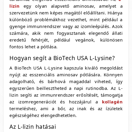
lizin
egy olyan alapvető aminosav, amelyet a
szervezetünk nem képes magától előállítani. Hiánya
különböző problémákhoz vezethet, mint például a
gyenge immunrendszer vagy az izomleépülés. Azok
számára, akik nem fogyasztanak elegendő állati
eredetű fehérjét, például vegánok, különösen
fontos lehet a pótlása.
Hogyan segít a BioTech USA L-Lysine?
A BioTech USA L-Lysine kapszula kiváló megoldást
nyújt az esszenciális aminosav pótlására. Könnyen
adagolható, és bárhová magaddal viheted, így
egyszerűen beillesztheted a napi rutinodba. Az L-
lizin segíti az immunrendszer erősítését, támogatja
az izomregenerációt és hozzájárul a
kollagén
termeléshez, ami a bőr, az inak és az ízületek
egészségéhez elengedhetetlen.
Az L-lizin hatásai