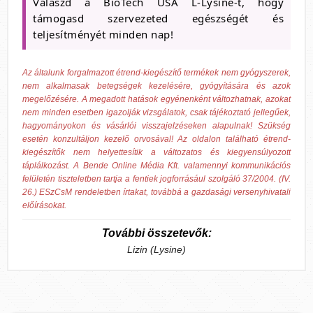
Válaszd a BioTech USA L-Lysine-t, hogy
támogasd szervezeted egészségét és
teljesítményét minden nap!
Az általunk forgalmazott étrend-kiegészítő termékek nem gyógyszerek,
nem alkalmasak betegségek kezelésére, gyógyítására és azok
megelőzésére. A megadott hatások egyénenként változhatnak, azokat
nem minden esetben igazolják vizsgálatok, csak tájékoztató jellegűek,
hagyományokon és vásárlói visszajelzéseken alapulnak! Szükség
esetén konzultáljon kezelő orvosával! Az oldalon található étrend-
kiegészítők nem helyettesítik a változatos és kiegyensúlyozott
táplálkozást. A Bende Online Média Kft. valamennyi kommunikációs
felületén tiszteletben tartja a fentiek jogforrásául szolgáló 37/2004. (IV.
26.) ESzCsM rendeletben írtakat, továbbá a gazdasági versenyhivatali
előírásokat.
További összetevők:
Lizin (Lysine)