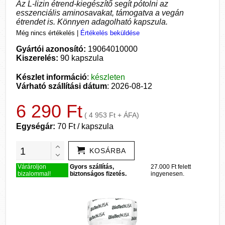
Az L-lizin étrend-kiegészítő segít pótolni az
esszenciális aminosavakat, támogatva a vegán
étrendet is. Könnyen adagolható kapszula.
Még nincs értékelés
|
Értékelés beküldése
Gyártói azonosító:
19064010000
Kiszerelés:
90 kapszula
Készlet információ
:
készleten
Várható szállítási dátum
: 2026-08-12
6 290 Ft
( 4 953 Ft + ÁFA)
Egységár:
70 Ft / kapszula
KOSÁRBA
Várároljon
Gyors szállítás,
27.000 Ft felett
bizalommal!
biztonságos fizetés.
ingyenesen.