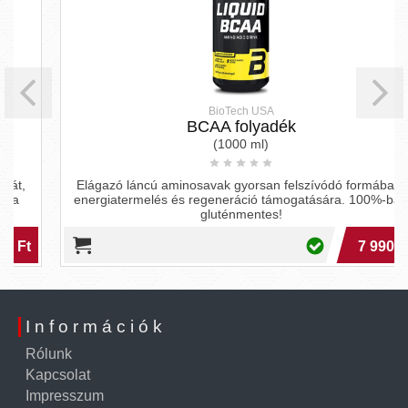
BioTech USA
BCAA folyadék
(1000 ml)
Elágazó láncú aminosavak gyorsan felszívódó formában,
energiatermelés és regeneráció támogatására. 100%-ban
gluténmentes!
7 990 Ft
Információk
Rólunk
Kapcsolat
Impresszum