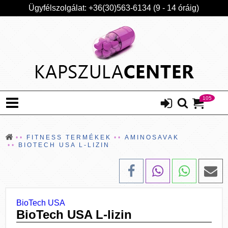
Ügyfélszolgálat: +36(30)563-6134 (9 - 14 óráig)
105
FITNESS TERMÉKEK
AMINOSAVAK
BIOTECH USA L-LIZIN
BioTech USA
BioTech USA L-lizin