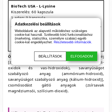
BioTech USA - L-Lysine
Kiszerelés: 60 kapszula
1 adag: 3 kapszula
30 adagot tartalmaz
Adatkezelési beállítások
Megnevezés
/ 1 kapszula
Weboldalunk az alapvető működéshez szükséges
cookie-kat használ. Szélesebb körű funkcionalitáshoz
L-lizin hidroklorid
1874 mg
(marketing, statisztika, személyre szabás) egyéb
cookie-kat engedélyezhet.
Részletesebb információk.
amelyből L-lizin
1500 mg
Összetevők
: L-lizin-hidroklorid 82,8%, kapszulahéj
BEÁLLÍTÁSOK
ELFOGADOM
[zselatin, fényezőanyag (sellak), színezék (vas-
oxidok és vas-hidroxidok), savanyúságot
szabályozó anyag (ammónium-hidroxid),
savanyúságot szabályozó anyag (kálium-hidroxid)],
csomósodást gátló anyagok (zsírsavak
magnéziumsói, szilícium-dioxid).