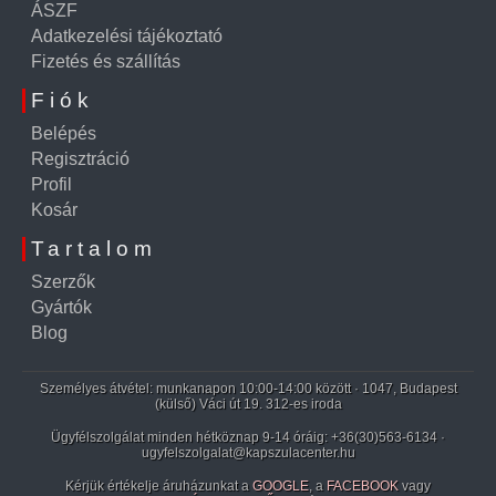
ÁSZF
Adatkezelési tájékoztató
Fizetés és szállítás
Fiók
Belépés
Regisztráció
Profil
Kosár
Tartalom
Szerzők
Gyártók
Blog
Személyes átvétel: munkanapon 10:00-14:00 között · 1047, Budapest
(külső) Váci út 19. 312-es iroda
Ügyfélszolgálat minden hétköznap 9-14 óráig:
+36(30)563-6134
·
ugyfelszolgalat@kapszulacenter.hu
Kérjük értékelje áruházunkat a
GOOGLE
, a
FACEBOOK
vagy