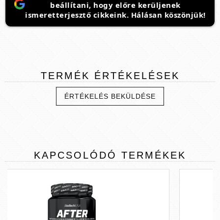
beállítani, hogy előre kerüljenek
ismeretterjesztő cikkeink. Hálásan köszönjük!
TERMÉK
ÉRTÉKELÉSEK
ÉRTÉKELÉS BEKÜLDÉSE
KAPCSOLÓDÓ
TERMÉKEK