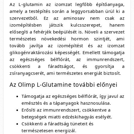
Az L-glutamin az izomzat legfőbb építőanyaga,
amely a testépítés során a leggyorsabban ürül ki a
szervezetből. Ez az aminosav nem csak az
izomépítésben játszik kulcsszerepet, hanem
elősegíti a fehérjék beépülését is. Növeli a szervezet
természetes növekedési hormon szintjét, ami
tovább javítja az izomépítést és az izomzat
glikogénraktározási képességét. Emellett támogatja
az egészséges bélflórát, az immunrendszert,
csökkenti a fáradtságot, és gyorsítja a
zsíranyagcserét, ami természetes energiát biztosít.
Az Olimp L-Glutamine további előnyei
Támogatja az egészséges bélflórát, így javul az
emésztés és a tápanyagok hasznosulása.
Erősíti az immunrendszert, csökkentve a
betegségek miatti edzéskihagyás esélyét.
Csökkenti a fáradtság tüneteit és
természetesen energizál.