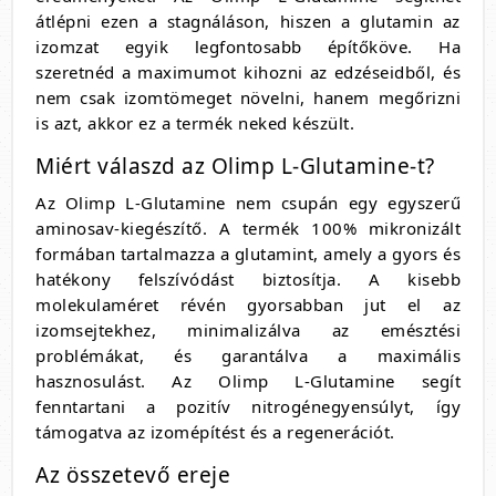
átlépni ezen a stagnáláson, hiszen a glutamin az
izomzat egyik legfontosabb építőköve. Ha
szeretnéd a maximumot kihozni az edzéseidből, és
nem csak izomtömeget növelni, hanem megőrizni
is azt, akkor ez a termék neked készült.
Miért válaszd az Olimp L-Glutamine-t?
Az Olimp L-Glutamine nem csupán egy egyszerű
aminosav-kiegészítő. A termék 100% mikronizált
formában tartalmazza a glutamint, amely a gyors és
hatékony felszívódást biztosítja. A kisebb
molekulaméret révén gyorsabban jut el az
izomsejtekhez, minimalizálva az emésztési
problémákat, és garantálva a maximális
hasznosulást. Az Olimp L-Glutamine segít
fenntartani a pozitív nitrogénegyensúlyt, így
támogatva az izomépítést és a regenerációt.
Az összetevő ereje