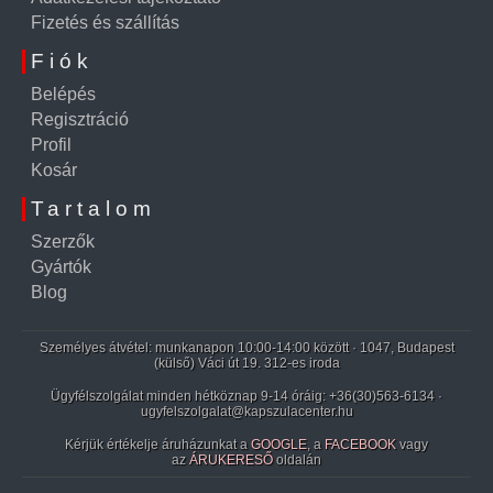
Fizetés és szállítás
Fiók
Belépés
Regisztráció
Profil
Kosár
Tartalom
Szerzők
Gyártók
Blog
Személyes átvétel: munkanapon 10:00-14:00 között · 1047, Budapest
(külső) Váci út 19. 312-es iroda
Ügyfélszolgálat minden hétköznap 9-14 óráig:
+36(30)563-6134
·
ugyfelszolgalat@kapszulacenter.hu
Kérjük értékelje áruházunkat a
GOOGLE
, a
FACEBOOK
vagy
az
ÁRUKERESŐ
oldalán