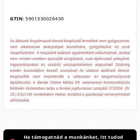
GTIN
: 5901330026430
Az általunk forgalmazott étrend-kiegészítő termékek nem gyógyszerek,
nem alkalmasak betegségek kezelésére, gyógyítására és azok
megelőzésére. A megadott hatások egyénenként változhatnak, azokat
nem minden esetben igazolják vizsgálatok, csak tájékoztató jellegűek,
hagyományokon és vásárlói visszajelzéseken alapulnak! Szükség
esetén konzultáljon kezelő orvosával! Az oldalon található étrend-
kiegészítők nem helyettesítik a változatos és kiegyensúlyozott
táplálkozást. A Bende Online Média Kft. valamennyi kommunikációs
felületén tiszteletben tartja a fentiek jogforrásául szolgáló 37/2004. (IV.
26.) ESzCsM rendeletben írtakat, továbbá a gazdasági versenyhivatali
előírásokat.
Ha támogatnád a munkánkat, itt tudod