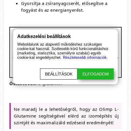
Gyorsítja a zsíranyagcserét, elősegítve a
fogyást és az energianyerést.
Olimp L-Glutamine
Adatkezelési beállítások
Kiszerelés: 250 g
Weboldalunk az alapvető működéshez szükséges
1 adag: 4 g
cookie-kat használ. Szélesebb körű funkcionalitáshoz
(marketing, statisztika, személyre szabás) egyéb
62 adagot tartalmaz
cookie-kat engedélyezhet.
Részletesebb információk.
Megnevezés
/ 1 adag (4 g)
L-Glutamine
4 g
BEÁLLÍTÁSOK
ELFOGADOM
Összetevők
: L-glutamin
Ne maradj le a lehetőségről, hogy az Olimp L-
Glutamine segítségével elérd az izomépítés új
szintjét és maximalizáld edzéseid eredményét!