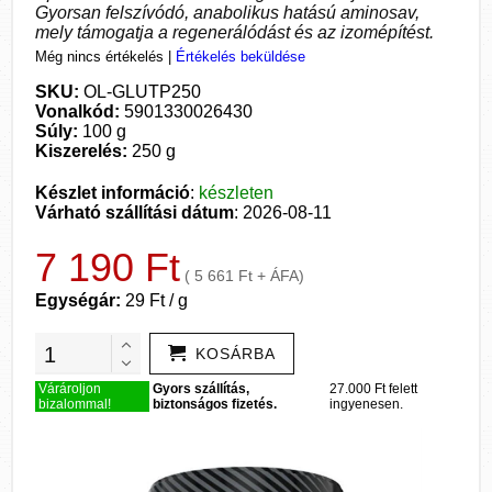
Gyorsan felszívódó, anabolikus hatású aminosav,
mely támogatja a regenerálódást és az izomépítést.
Még nincs értékelés
|
Értékelés beküldése
SKU:
OL-GLUTP250
Vonalkód:
5901330026430
Súly:
100 g
Kiszerelés:
250 g
Készlet információ
:
készleten
Várható szállítási dátum
: 2026-08-11
7 190 Ft
( 5 661 Ft + ÁFA)
Egységár:
29 Ft / g
KOSÁRBA
Várároljon
Gyors szállítás,
27.000 Ft felett
bizalommal!
biztonságos fizetés.
ingyenesen.