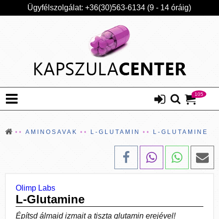
Ügyfélszolgálat: +36(30)563-6134 (9 - 14 óráig)
105
AMINOSAVAK
L-GLUTAMIN
L-GLUTAMINE
Olimp Labs
L-Glutamine
Építsd álmaid izmait a tiszta glutamin erejével!