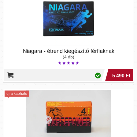
Niagara - étrend kiegészítő férfiaknak
(4 db)
5 490 Ft
újra kapható