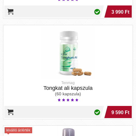
3 990 Ft
Tenmag
Tongkat ali kapszula
(60 kapszula)
9 590 Ft
kiválló ár/érték