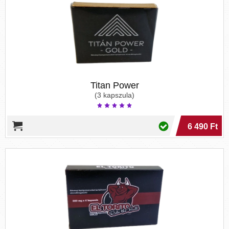
késleltetéséhez.
spermaszám növelők
: a sperma
mennyiségének növelése és ízének fokozása
fontos lehet gyermekvállalás előtt és az
egészséges orális szexuális élet eléréséhez.
női vágyfokozók
: nők számára is fontos a
megfelelő és egészséges nemi élet, a libidó
helyreállítása
Titan Power
pénisznövelő szerek
: kis méretű hímvessző
(3 kapszula)
esetén az önbizalomhiány és a szexuális vágy
csökkenése jellemző, melyek kezelhetőek a
6 490 Ft
pénisz méretének növelésére kifejlesztett
termékekkel
óvszerek
síkosítók
masszázsolajok
Szexuális kategóriánk csak 18 éven felülieknek
ajánlott.