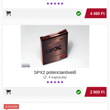
4 480 Ft
SPX2 potencianövelő
(2, 4 kapszula)
2 900 Ft
új termék