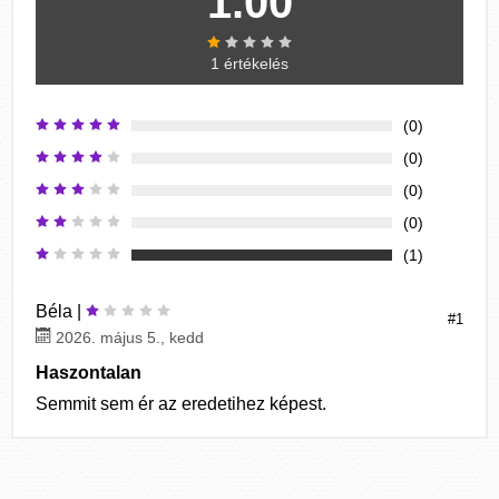
1.00
1 értékelés
(0)
(0)
(0)
(0)
(1)
Béla |
#1
2026. május 5., kedd
Haszontalan
Semmit sem ér az eredetihez képest.