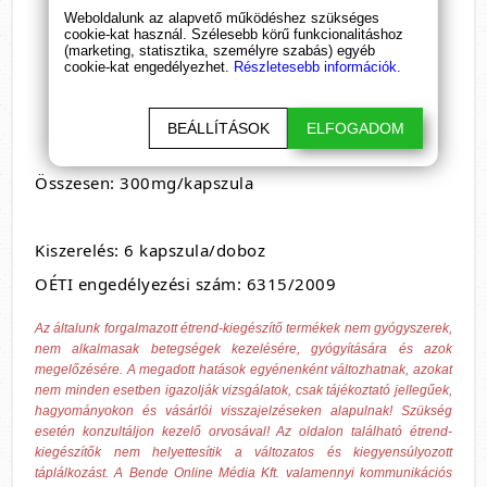
Ázsiai ginzeng gyökérkivonat (55 mg)
Weboldalunk az alapvető működéshez szükséges
cookie-kat használ. Szélesebb körű funkcionalitáshoz
Páfrányfenyő kivonat (55 mg)
(marketing, statisztika, személyre szabás) egyéb
cookie-kat engedélyezhet.
Részletesebb információk.
Édesgyökér kivonat (25 mg)
Perui zsálya gyökérkivonat (25 mg)
BEÁLLÍTÁSOK
ELFOGADOM
Sáfrány gyökérkivonat (20 mg)
Összesen: 300mg/kapszula
Kiszerelés: 6 kapszula/doboz
OÉTI engedélyezési szám: 6315/2009
Az általunk forgalmazott étrend-kiegészítő termékek nem gyógyszerek,
nem alkalmasak betegségek kezelésére, gyógyítására és azok
megelőzésére. A megadott hatások egyénenként változhatnak, azokat
nem minden esetben igazolják vizsgálatok, csak tájékoztató jellegűek,
hagyományokon és vásárlói visszajelzéseken alapulnak! Szükség
esetén konzultáljon kezelő orvosával! Az oldalon található étrend-
kiegészítők nem helyettesítik a változatos és kiegyensúlyozott
táplálkozást. A Bende Online Média Kft. valamennyi kommunikációs