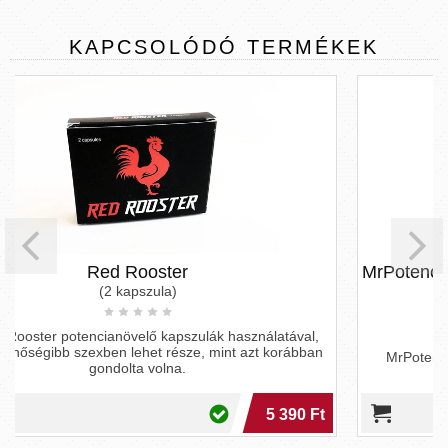
KAPCSOLÓDÓ
TERMÉKEK
MrPotencia Straw Intim Gel - vízbázisú sí
eper
(5 ml)
ználatával,
azt korábban
MrPotencia Straw Intim Gel - vízbázisú síkosító 
5 390 Ft