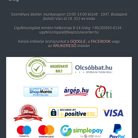
Személyes átvétel: munkanapon 10:00-14:00 között · 1047, Budapest
(külső) Váci út 19. 312-es iroda
Ügyfélszolgálat minden hétköznap 9-14 óráig:
+36(30)563-6134
·
ugyfelszolgalat@kapszulacenter.hu
Kérjük értékelje áruházunkat a
GOOGLE
, a
FACEBOOK
vagy
az
ÁRUKERESŐ
oldalán