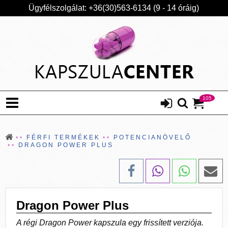
Ügyfélszolgálat: +36(30)563-6134 (9 - 14 óráig)
105
FÉRFI TERMÉKEK
POTENCIANÖVELŐ
DRAGON POWER PLUS
Dragon Power Plus
A régi Dragon Power kapszula egy frissített verziója.