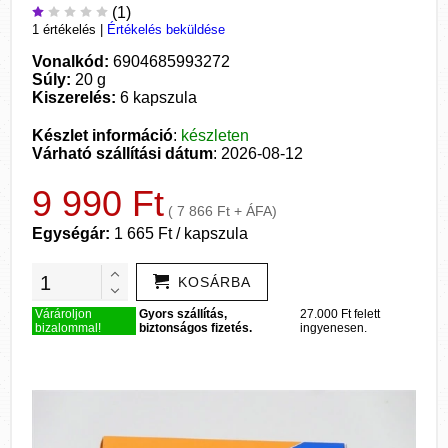
(1)
1 értékelés
|
Értékelés beküldése
Vonalkód:
6904685993272
Súly:
20 g
Kiszerelés:
6 kapszula
Készlet információ
:
készleten
Várható szállítási dátum
: 2026-08-12
9 990 Ft
( 7 866 Ft + ÁFA)
Egységár:
1 665 Ft / kapszula
KOSÁRBA
Várároljon
Gyors szállítás,
27.000 Ft felett
bizalommal!
biztonságos fizetés.
ingyenesen.