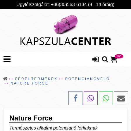
Ügyfélszolgálat: +36(30)563-6134 (9 - 14 óráig)
105
FÉRFI TERMÉKEK
POTENCIANÖVELŐ
NATURE FORCE
Nature Force
Természetes alkalmi potencianő férfiaknak