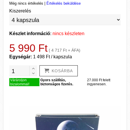
Még nincs értékelés
|
Értékelés beküldése
Kiszerelés
Készlet információ
:
nincs készleten
5 990 Ft
( 4 717 Ft + ÁFA)
Egységár:
1 498 Ft / kapszula
KOSÁRBA
Várároljon
Gyors szállítás,
27.000 Ft felett
bizalommal!
biztonságos fizetés.
ingyenesen.