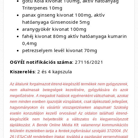
gotu Kola kivonat 100mg, aktív hatóanyag
Triterpenes 10mg
panax ginseng kivonat 100mg, aktív
hatóanyaga Ginsenoside 5mg
aranygyökér kivonat 100mg
fahéj kivonat 80mg aktív hatóanyaga kumarin
0,4mg
petrezselyem levél kivonat 70mg
OGYÉI notifikációs száma
: 27116/2021
Kiszerelés
: 2 és 4 kapszula
Az általunk forgalmazott étrend-kiegészítő termékek nem gyógyszerek,
nem alkalmasak betegségek kezelésére, gyógyítására és azok
megelőzésére. A megadott hatások egyénenként változhatnak, azokat
nem minden esetben igazolják vizsgálatok, csak tájékoztató jellegűek,
hagyományokon és vásárlói visszajelzéseken alapulnak! Szükség
esetén konzultáljon kezelő orvosával! Az oldalon található étrend-
kiegészítők nem helyettesítik a változatos és kiegyensúlyozott
táplálkozást. A Bende Online Média Kft. valamennyi kommunikációs
felületén tiszteletben tartja a fentiek jogforrásául szolgáló 37/2004. (IV.
26.) ESzCsM rendeletben írtakat, továbbá a gazdasági versenyhivatali