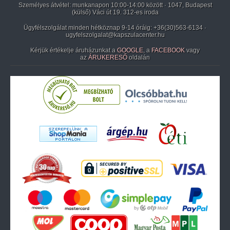
Személyes átvétel: munkanapon 10:00-14:00 között · 1047, Budapest
(külső) Váci út 19. 312-es iroda
Ügyfélszolgálat minden hétköznap 9-14 óráig:
+36(30)563-6134
·
ugyfelszolgalat@kapszulacenter.hu
Kérjük értékelje áruházunkat a
GOOGLE
, a
FACEBOOK
vagy
az
ÁRUKERESŐ
oldalán