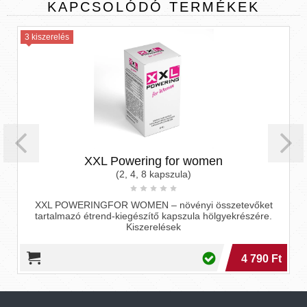
KAPCSOLÓDÓ
TERMÉKEK
3 kiszerelés
XXL Powering for women
(2, 4, 8 kapszula)
XXL POWERINGFOR WOMEN – növényi összetevőket
tartalmazó étrend-kiegészítő kapszula hölgyekrészére.
Kiszerelések
4 790 Ft