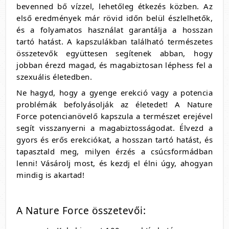
bevenned bő vízzel, lehetőleg étkezés közben. Az
első eredmények már rövid időn belül észlelhetők,
és a folyamatos használat garantálja a hosszan
tartó hatást. A kapszulákban található természetes
összetevők együttesen segítenek abban, hogy
jobban érezd magad, és magabiztosan léphess fel a
szexuális életedben.
Ne hagyd, hogy a gyenge erekció vagy a potencia
problémák befolyásolják az életedet! A Nature
Force potencianövelő kapszula a természet erejével
segít visszanyerni a magabiztosságodat. Élvezd a
gyors és erős erekciókat, a hosszan tartó hatást, és
tapasztald meg, milyen érzés a csúcsformádban
lenni! Vásárolj most, és kezdj el élni úgy, ahogyan
mindig is akartad!
A Nature Force összetevői: