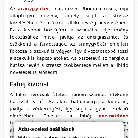
Az
aranygyökér
, más néven Rhodiola rosea, egy
adaptogén növény, amely segít a stressz
kezelésében és a fizikai állóképesség növelésében.
Ez a kivonat hozzájárul a szexuális teljesítmény
fokozásához, mivel javítja az energiaszintet és
csökkenti a fáradtságot. Az aranygyökér emellett
fokozza a szexuális vágyat, így élvezetesebbé teszi
a szexuális kapcsolatokat. Az összetevő szinergikus
hatása révén a stressz csökkentése mellett a libidó
növelését is elősegíti.
Fahéj kivonat
A fahéj nemcsak ízletes, hanem számos jótékony
hatással is bír. Az aktív hatóanyaga, a kumarin,
javítja a vérkeringést, így segít a gyors erekció
elérésében. Emellett a fahéj
antioxidáns
tulajdonságai hozzájárulnak az általános egészségi
Adatkezelési beállítások
állapot javításához. A fahéj serkenti a tesztoszteron
termelést, ami kulcsfontosságú a férfiak szexuális
Weboldalunk az alapvető működéshez szükséges