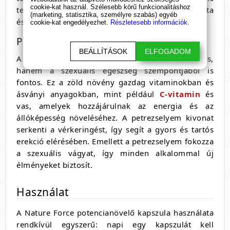
cookie-kat használ. Szélesebb körű funkcionalitáshoz
teljesítményében. Ráadásul a fahéj kellemes illata
(marketing, statisztika, személyre szabás) egyéb
és íze még vonzóbbá teszi a szexuális élményeket.
cookie-kat engedélyezhet.
Részletesebb információk.
Petrezselyem Levél kivonat
BEÁLLÍTÁSOK
ELFOGADOM
A petrezselyem nemcsak a konyhában hasznos,
hanem a szexuális egészség szempontjából is
fontos. Ez a zöld növény gazdag vitaminokban és
ásványi anyagokban, mint például
C-vitamin
és
vas, amelyek hozzájárulnak az energia és az
állóképesség növeléséhez. A petrezselyem kivonat
serkenti a vérkeringést, így segít a gyors és tartós
erekció elérésében. Emellett a petrezselyem fokozza
a szexuális vágyat, így minden alkalommal új
élményeket biztosít.
Használat
A Nature Force potencianövelő kapszula használata
rendkívül egyszerű: napi egy kapszulát kell