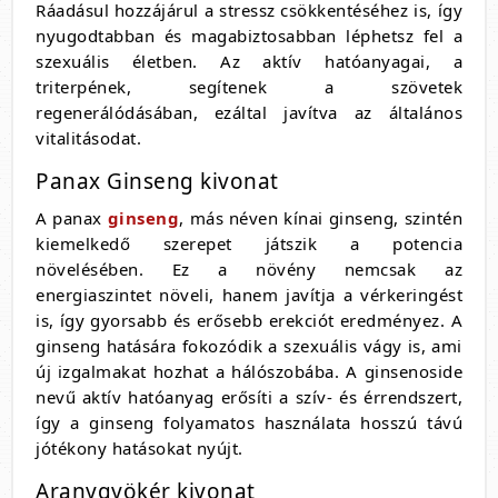
Ráadásul hozzájárul a stressz csökkentéséhez is, így
nyugodtabban és magabiztosabban léphetsz fel a
szexuális életben. Az aktív hatóanyagai, a
triterpének, segítenek a szövetek
regenerálódásában, ezáltal javítva az általános
vitalitásodat.
Panax Ginseng kivonat
A panax
ginseng
, más néven kínai ginseng, szintén
kiemelkedő szerepet játszik a potencia
növelésében. Ez a növény nemcsak az
energiaszintet növeli, hanem javítja a vérkeringést
is, így gyorsabb és erősebb erekciót eredményez. A
ginseng hatására fokozódik a szexuális vágy is, ami
új izgalmakat hozhat a hálószobába. A ginsenoside
nevű aktív hatóanyag erősíti a szív- és érrendszert,
így a ginseng folyamatos használata hosszú távú
jótékony hatásokat nyújt.
Aranygyökér kivonat