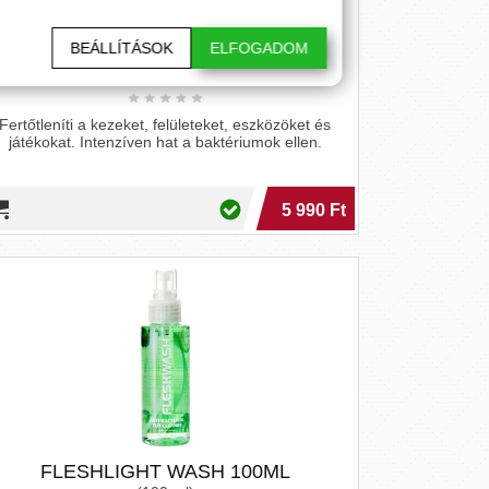
BEÁLLÍTÁSOK
ELFOGADOM
clean n safe, 200 ml
(200 ml)
Fertőtleníti a kezeket, felületeket, eszközöket és
játékokat. Intenzíven hat a baktériumok ellen.
5 990 Ft
FLESHLIGHT WASH 100ML