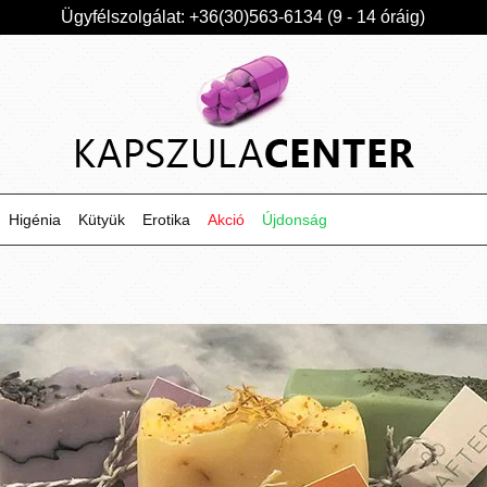
Ügyfélszolgálat: +36(30)563-6134 (9 - 14 óráig)
Higénia
Kütyük
Erotika
Akció
Újdonság