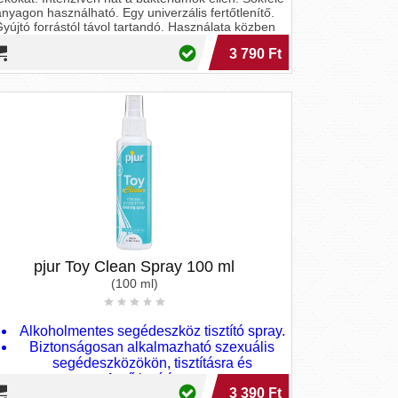
anyagon használható. Egy univerzális fertőtlenítő.
yújtó forrástól távol tartandó. Használata közben
los a dohányzás! A keletkező permetet nem szabad
3 790 Ft
belélegezni! Használat előtt mindig olvassa el a
ímkét! Szembe kerülés és lenyelés esetén azonnal
mossa ki és keresse fel kezelőorvosát és a
csomagolást vagy a címkét mutassa meg!
pjur Toy Clean Spray 100 ml
(100 ml)
Alkoholmentes segédeszköz tisztító spray.
Biztonságosan alkalmazható szexuális
segédeszközökön, tisztításra és
fertőtlenítésre.
3 390 Ft
Nem deformálja sem a latex, sem a szilikon