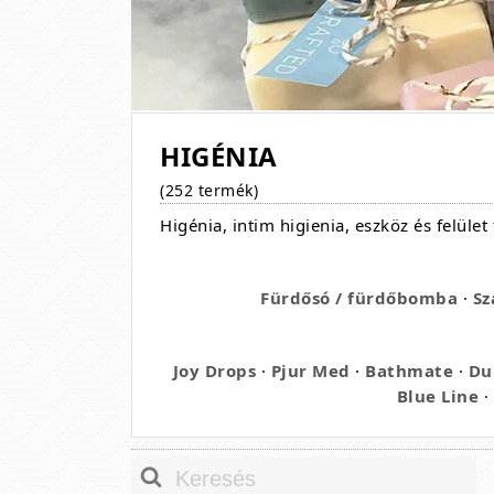
HIGÉNIA
(252 termék)
Higénia, intim higienia, eszköz és felület 
Fürdősó / fürdőbomba
·
Sz
Joy Drops
·
Pjur Med
·
Bathmate
·
Du
Blue Line
·