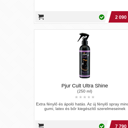
2 090 
Pjur Cult Ultra Shine
(250 ml)
Extra fénylő és ápoló hatás. Az új fénylő spray mi
gumi, latex és bőr kiegészítő szerelmeseinek
7 790 