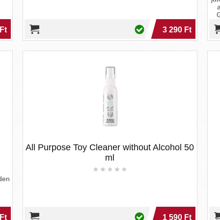
G
Ti
Ft
3 290 Ft
c
All Purpose Toy Cleaner without Alcohol 50
ml
nden
Ft
1 590 Ft