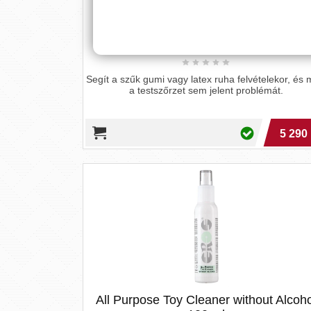
Pjur Cult
(100 ml)
Segít a szűk gumi vagy latex ruha felvételekor, és
a testszőrzet sem jelent problémát.
5 290 
All Purpose Toy Cleaner without Alcoho