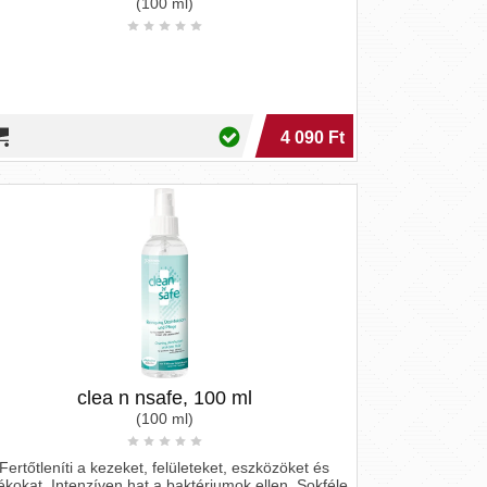
(100 ml)
4 090 Ft
clea n nsafe, 100 ml
(100 ml)
Fertőtleníti a kezeket, felületeket, eszközöket és
tékokat. Intenzíven hat a baktériumok ellen. Sokféle