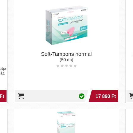
Soft-Tampons normal
(50 db)
ítja
át.
Ft
17 890 Ft