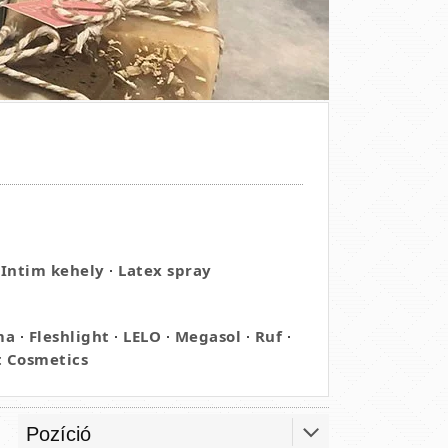
Intim kehely
·
Latex spray
ma
·
Fleshlight
·
LELO
·
Megasol
·
Ruf
·
t Cosmetics