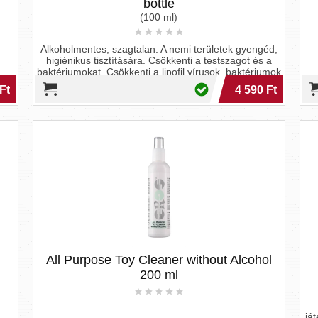
bottle
(100 ml)
Alkoholmentes, szagtalan. A nemi területek gyengéd,
higiénikus tisztítására. Csökkenti a testszagot és a
baktériumokat, Csökkenti a lipofil vírusok, baktériumok
és gombák elleni mikrobákat. Nem koptatja az
Ft
4 590 Ft
alkoholra érzékeny anyagokat (pl. latex, gumi és
szilikon). Az alkoholmentes összetételének
köszönhetően kiválóan alkalmas az érzékeny bőr és
nyálkahártya enyhítésére. Ideális a nemi területek és
szexuális segédeszközök gyengéd, higiénikus
tisztítására. Minőségét megőrzi felbontás után 36
hónappal. Gyermekek elől gondosan elzárandó!
Hűvös, száraz helyen tartandó! Származási hely:
Németország. Forgalmazza: Debra Net Kft. 4123,
Hencida Konyári út 038/2, Tel.: +36-30-619-77-60, E-
mail: info@debrenet.com, www.debranet.com.
All Purpose Toy Cleaner without Alcohol
200 ml
já