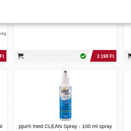
CBL toycleaner - 150 ml
 még
Ft
3 190 Ft
l
pjur® med CLEAN Spray - 100 ml spray