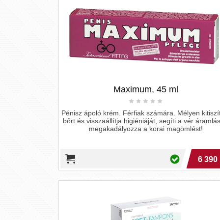
Maximum, 45 ml
Pénisz ápoló krém. Férfiak számára. Mélyen kitiszít
bőrt és visszaállítja higiéniáját, segíti a vér áramlás
megakadályozza a korai magömlést!
6 390 