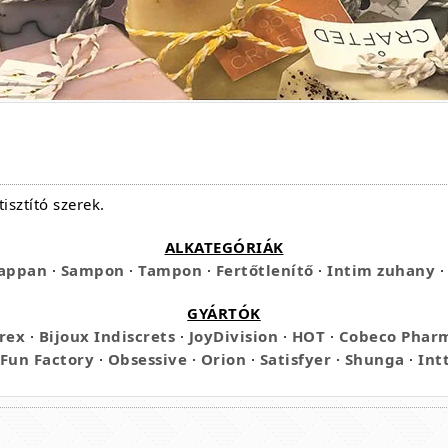
tisztító szerek.
ALKATEGÓRIÁK
appan
·
Sampon
·
Tampon
·
Fertőtlenítő
·
Intim zuhany
·
GYÁRTÓK
rex
·
Bijoux Indiscrets
·
JoyDivision
·
HOT
·
Cobeco Phar
Fun Factory
·
Obsessive
·
Orion
·
Satisfyer
·
Shunga
·
Int