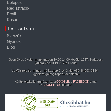
Belépés
Regisztráció
Profil
Kosár
Tartalom
Szerzők
Gyártók
Blog
Személyes átvétel: munkanapon 10:00-14:00 között · 1047, Budapest
(külső) Váci út 19. 312-es iroda
Ügyfélszolgálat minden hétköznap 9-14 óráig:
+36(30)563-6134
·
ugyfelszolgalat@kapszulacenter.hu
Kérjük értékelje áruházunkat a
GOOGLE
, a
FACEBOOK
vagy
az
ÁRUKERESŐ
oldalán