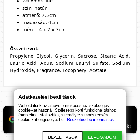
kellemes illat
szín: natúr
átmérő: 7,5cm
magasság: 4cm
méret: 4 x 7 x 7cm
Összetevők:
Propylene Glycol, Glycerin, Sucrose, Stearic Acid,
Lauric Acid, Aqua, Sodium Lauryl Sulfate, Sodium
Hydroxide, Fragrance, Tocopheryl Acetate.
Adatkezelési beállítások
Weboldalunk az alapvető működéshez szükséges
cookie-kat használ. Szélesebb körű funkcionalitáshoz
Ha támogatnád a munkánkat, itt tudod
(marketing, statisztika, személyre szabás) egyéb
beállítani, hogy előre kerüljenek
cookie-kat engedélyezhet.
Részletesebb információk.
ismeretterjesztő cikkeink. Hálásan köszönjük!
BEÁLLÍTÁSOK
ELFOGADOM