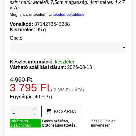
szín: natúr átmérő: 7,5cm magasság: 4cm méret: 4 x 7
x 7c
Még nincs értékelés
|
Értékelés beküldése
Vonalkód:
8714273543288
Kiszerelés:
95 g
Opció
Készlet információ
:
készleten
Várható szállítási dátum
: 2026-08-13
4 990 Ft
3 795 Ft
( 2 988 Ft + ÁFA)
Egységár:
40 Ft / g
KOSÁRBA
Várároljon
Gyors szállítás,
27.000 Ft felett
bizalommal!
biztonságos fizetés.
ingyenesen.