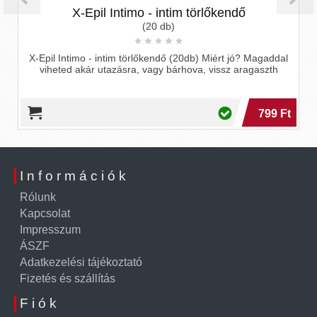
X-Epil Intimo - intim törlőkendő
Ha
(20 db)
X-Epil Intimo - intim törlőkendő (20db) Miért jó? Magaddal
Ha
viheted akár utazásra, vagy bárhova, vissz aragaszth
799 Ft
Információk
Rólunk
Kapcsolat
Impresszum
ÁSZF
Adatkezelési tájékoztató
Fizetés és szállítás
Fiók