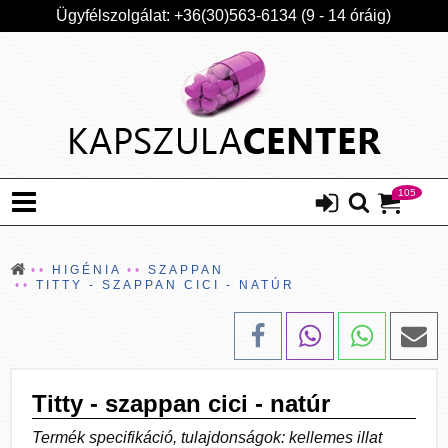
Ügyfélszolgálat: +36(30)563-6134 (9 - 14 óráig)
105
HIGÉNIA
SZAPPAN
TITTY - SZAPPAN CICI - NATÚR
Titty - szappan cici - natúr
Termék specifikáció, tulajdonságok: kellemes illat