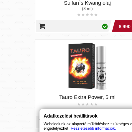
Suifan`s Kwang olaj
(3 ml)
8 990 
Tauro Extra Power, 5 ml
Adatkezelési beállítások
6 390 
Weboldalunk az alapvető működéshez szükséges coo
engedélyezhet.
Részletesebb információk.