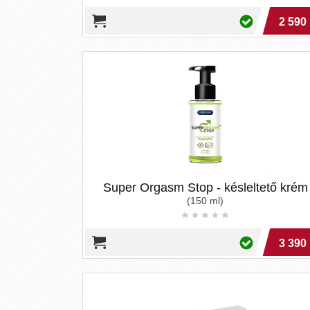
2 590 
Super Orgasm Stop - késleltető krém
(150 ml)
3 390 