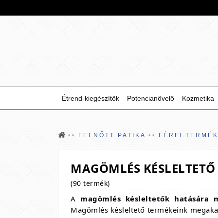
Étrend-kiegészítők
Potencianövelő
Kozmetika
FELNŐTT PATIKA
FÉRFI TERMÉ
MAGÖMLÉS KÉSLELTETŐ
(90 termék)
A
magömlés késleltetők hatására 
Magömlés késleltető termékeink megakadá