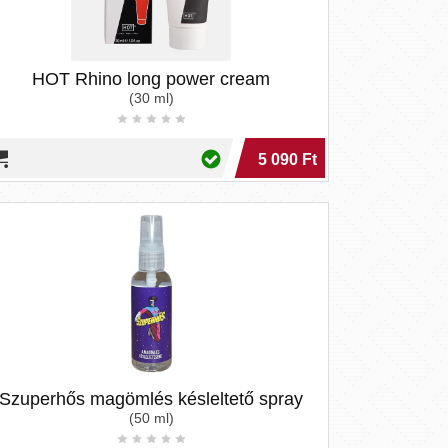
HOT Rhino long power cream
(30 ml)
5 090 Ft
Szuperhős magömlés késleltető spray
(50 ml)