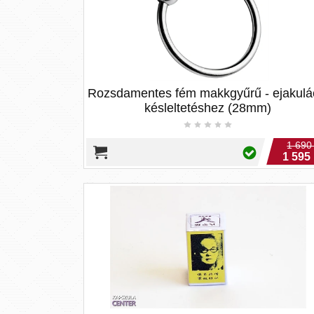
Rozsdamentes fém makkgyűrű - ejakulá
késleltetéshez (28mm)
1 690
1 595 