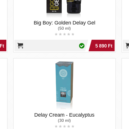
Big Boy: Golden Delay Gel
(50 ml)
Ft
5 890 Ft
Delay Cream - Eucalyptus
(30 ml)