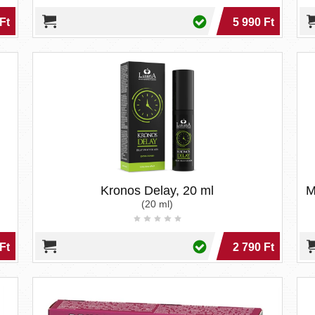
Ft
5 990 Ft
Kronos Delay, 20 ml
M
(20 ml)
Ft
2 790 Ft