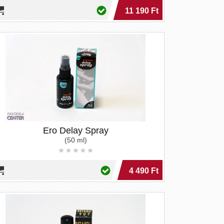
:
11 190 Ft
Ero Delay Spray
(50 ml)
4 490 Ft