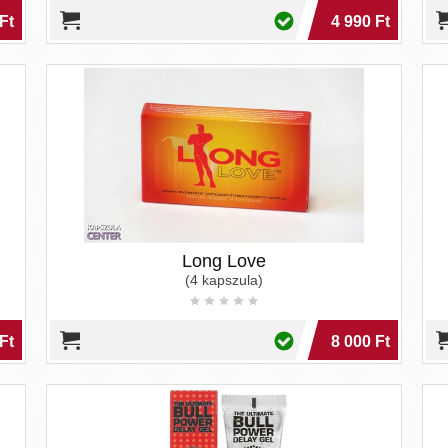
ió elkerülésére, melyek a teljesség igény nélkül a következők
Ft
4 990 Ft
ata
lőnyei:
lül hatnak
 szeretkezési idő
Long Love
(4 kapszula)
Ft
8 000 Ft