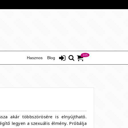
105
Hasznos
Blog
sza akár többszörösére is elnyújtható.
gítő legyen a szexuális élmény. Próbálja