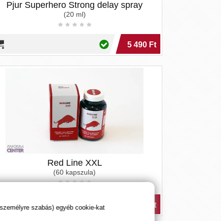
Pjur Superhero Strong delay spray
(20 ml)
5 490 Ft
Red Line XXL
(60 kapszula)
12 990 Ft
 személyre szabás) egyéb cookie-kat