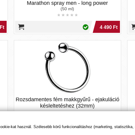
Marathon spray men - long power
(50 ml)
Ft
4 490 Ft
Rozsdamentes fém makkgyűrű - ejakuláció
késleltetéshez (32mm)
1 790 Ft
Ft
1 495 Ft
kie-kat használ. Szélesebb körű funkcionalitáshoz (marketing, statisztika,