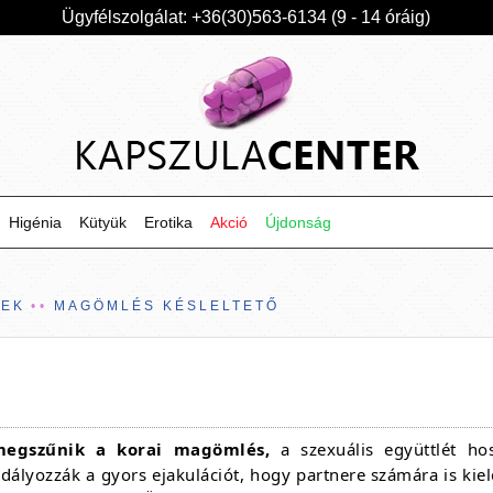
Ügyfélszolgálat: +36(30)563-6134 (9 - 14 óráig)
Higénia
Kütyük
Erotika
Akció
Újdonság
KEK
MAGÖMLÉS KÉSLELTETŐ
megszűnik a korai magömlés,
a szexuális együttlét hos
lyozzák a gyors ejakulációt, hogy partnere számára is kielé