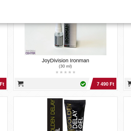
JoyDivision Ironman
(30 ml)
Ft
7 490 Ft