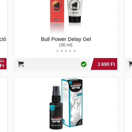
ció
Bull Power Delay Gel
(30 ml)
 Ft
3 690 Ft
Ft