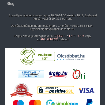
Blog
Személyes átvétel: munkanapon 10:00-14:00 között · 1047, Budapest
(külső) Váci út 19. 312-es iroda
Ügyfélszolgálat minden hétköznap 9-14 óráig:
+36(30)563-6134
·
ugyfelszolgalat@kapszulacenter.hu
Kérjük értékelje áruházunkat a
GOOGLE
, a
FACEBOOK
vagy
az
ÁRUKERESŐ
oldalán