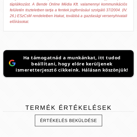
táplálkozást. A Bende Online Média Kft. valamennyi kommunikációs
felületén tiszteletben tartja a fentiek jogforrásául szolgáló 37/2004. (IV.
26.) ESzCsM rendeletben írtakat, továbbá a gazdasági versenyhivatali
előírásokat.
Ha támogatnád a munkánkat, itt tudod
beállítani, hogy előre kerüljenek
ismeretterjesztő cikkeink. Hálásan köszönjük!
TERMÉK
ÉRTÉKELÉSEK
ÉRTÉKELÉS BEKÜLDÉSE