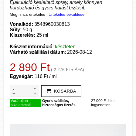
Ejakuláció késleltető spray, amely könnyen
hordozható és gyors hatást biztosít.
Még nincs értékelés
|
Értékelés beküldése
Vonalkód:
3548960030813
Súly:
50 g
Kiszerelés:
25 ml
Készlet információ
:
készleten
Várható szállítási dátum
: 2026-08-12
2 890 Ft
( 2 276 Ft + ÁFA)
Egységár:
116 Ft / ml
KOSÁRBA
Várároljon
Gyors szállítás,
27.000 Ft felett
bizalommal!
biztonságos fizetés.
ingyenesen.