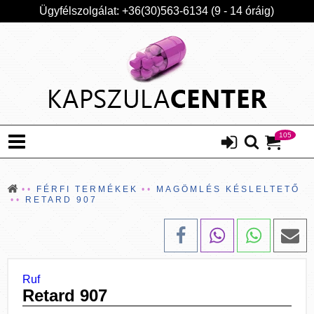
Ügyfélszolgálat: +36(30)563-6134 (9 - 14 óráig)
105
FÉRFI TERMÉKEK
MAGÖMLÉS KÉSLELTETŐ
RETARD 907
Ruf
Retard 907