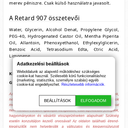
merev péniszre. Csak külső használatra javasolt.
A Retard 907 összetevői
Water, Glycerin, Alcohol Denat, Propylene Glycol,
PEG-40, Hydrogenated Castor Oil, Mentha Piperita
Oil, Allantoin, Phenoxyethanol, Ethylexylglicerin,
Benzoic Acid, Tetrasodium Edta, Ctric Acid,
Limonene.
Adatkezelési beállítások
Weboldalunk az alapvető működéshez szükséges
Kiszerelés
: 25 ml
cookie-kat használ. Szélesebb körű funkcionalitáshoz
(marketing, statisztika, személyre szabás) egyéb
Gyártó
: Ruf
cookie-kat engedélyezhet.
Részletesebb információk.
Az általunk forgalmazott étrend-kiegészítő termékek nem gyógyszerek,
nem alkalmasak betegségek kezelésére, gyógyítására és azok
BEÁLLÍTÁSOK
ELFOGADOM
megelőzésére. A megadott hatások egyénenként változhatnak, azokat
nem minden esetben igazolják vizsgálatok, csak tájékoztató jellegűek,
hagyományokon és vásárlói visszajelzéseken alapulnak! Szükség
esetén konzultáljon kezelő orvosával! Az oldalon található étrend-
kiegészítők nem helyettesítik a változatos és kiegyensúlyozott