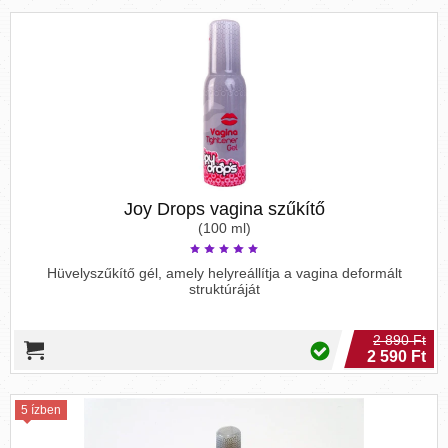
Joy Drops vagina szűkítő
(100 ml)
Hüvelyszűkítő gél, amely helyreállítja a vagina deformált
struktúráját
2 890 Ft
2 590 Ft
5 ízben