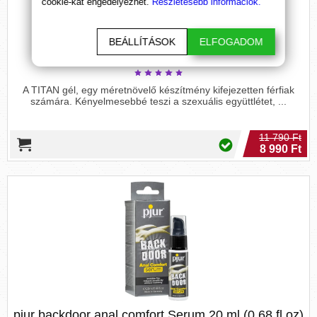
cookie-kat engedélyezhet.
Részletesebb információk.
BEÁLLÍTÁSOK
ELFOGADOM
TITAN Gél Original
(50 ml)
A TITAN gél, egy méretnövelő készítmény kifejezetten férfiak
számára. Kényelmesebbé teszi a szexuális együttlétet, ...
11 790 Ft
8 990 Ft
pjur backdoor anal comfort Serum 20 ml (0,68 fl.oz)