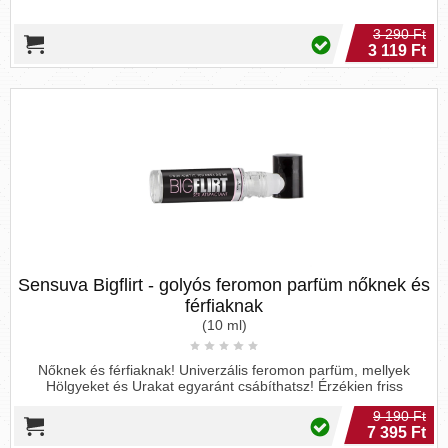
3 290 Ft
3 119 Ft
Sensuva Bigflirt - golyós feromon parfüm nőknek és
férfiaknak
(10 ml)
Nőknek és férfiaknak! Univerzális feromon parfüm, mellyek
Hölgyeket és Urakat egyaránt csábíthatsz! Érzékien friss
9 190 Ft
7 395 Ft