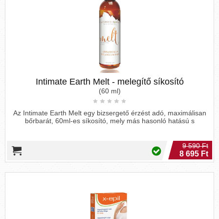
Intimate Earth Melt - melegítő síkosító
(60 ml)
Az Intimate Earth Melt egy bizsergető érzést adó, maximálisan
bőrbarát, 60ml-es síkosító, mely más hasonló hatású s
9 590 Ft
8 695 Ft