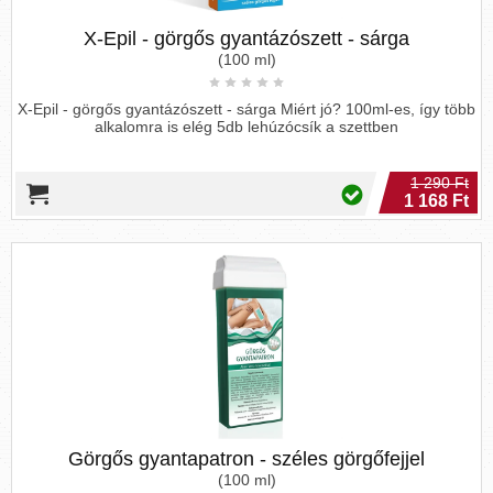
X-Epil - görgős gyantázószett - sárga
(100 ml)
X-Epil - görgős gyantázószett - sárga Miért jó? 100ml-es, így több
alkalomra is elég 5db lehúzócsík a szettben
1 290 Ft
1 168 Ft
Görgős gyantapatron - széles görgőfejjel
(100 ml)