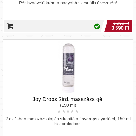
Pénisznövelő krém a nagyobb szexuális élvezetért!
3 990 Ft
3 590 Ft
Joy Drops 2in1 masszázs gél
(150 ml)
2 az 1-ben masszázsolaj és sikosító a Joydrops gyártótól, 150 ml
kiszerelésben.