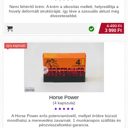
Nemi fehérítő krém. A krém a sikosítás mellett, helyreállítja a
hüvely deformált struktúráját, így téve a szexuális aktust még
élvezetesebbé.
4 490 Ft
3 990 Ft
újra kapható
Horse Power
(4 kapszula)
A Horse Power erős potencianövelő, mellyel örökre búcsút
mondhatsz a merevedési zavarnak. 1 munkanapos szállítás és
pénzvisszafizetési garancia.