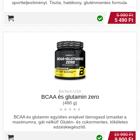
sportteljesítményt. Tiszta, hatékony, gluténmentes formula.
5 990 Ft
5 490 Ft
BioTech USA
BCAA és glutamin zero
(480 g)
BCAA és glutamin együttes erejével támogasd izmaidat a
maximumra, gát nélkül! Glutén- és cukormentes, tökéletes
edzéskiegészítő.
10 990 Ft
9 900 Ft