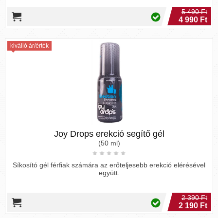
5 490 Ft
4 990 Ft
kiválló ár/érték
Joy Drops erekció segítő gél
(50 ml)
Síkosító gél férfiak számára az erőteljesebb erekció elérésével
együtt.
2 390 Ft
2 190 Ft