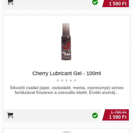
1 590 Ft
Cherry Lubricant Gel - 100ml
Síkosító család (eper, csokoládé, menta, cseresznye) színes
fantáziával fűszerezi a szexuális életét. Érzéki aromáj...
1 790 Ft
1 590 Ft