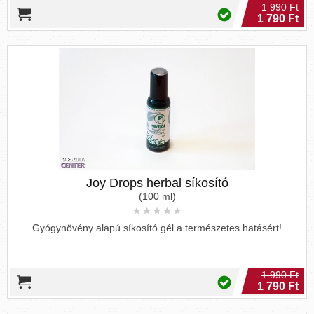
1 990 Ft
1 790 Ft
Joy Drops herbal síkosító
(100 ml)
Gyógynövény alapú síkosító gél a természetes hatásért!
1 990 Ft
1 790 Ft