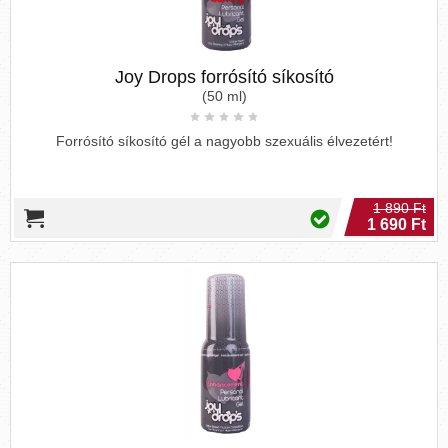
Joy Drops forrósító síkosító
(50 ml)
Forrósító síkosító gél a nagyobb szexuális élvezetért!
1 890 Ft
1 690 Ft