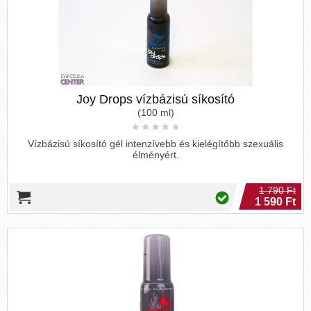
Joy Drops vízbázisú síkosító
(100 ml)
Vízbázisú síkosító gél intenzívebb és kielégítőbb szexuális
élményért.
1 790 Ft
1 590 Ft