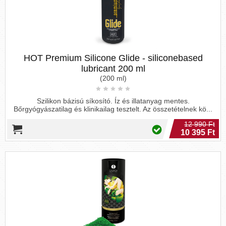
HOT Premium Silicone Glide - siliconebased
lubricant 200 ml
(200 ml)
Szilikon bázisú síkosító. Íz és illatanyag mentes.
Bőrgyógyászatilag és klinikailag tesztelt. Az összetételnek kö...
12 990 Ft
10 395 Ft