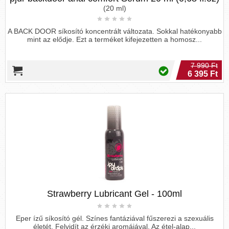
(20 ml)
A BACK DOOR síkosító koncentrált változata. Sokkal hatékonyabb
mint az elődje. Ezt a terméket kifejezetten a homosz...
7 990 Ft
6 395 Ft
Strawberry Lubricant Gel - 100ml
Eper ízű síkosító gél. Színes fantáziával fűszerezi a szexuális
életét. Felvidít az érzéki aromájával. Az étel-alap...