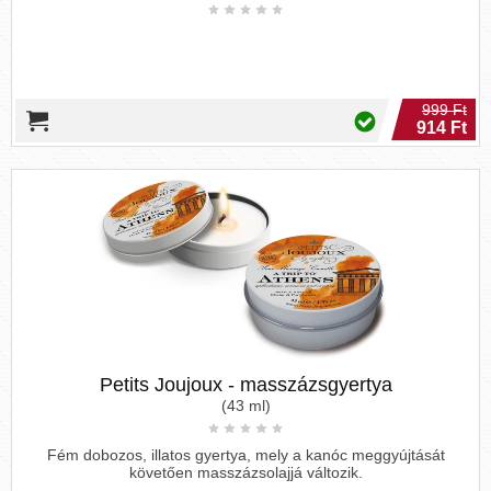
999 Ft
914 Ft
Petits Joujoux - masszázsgyertya
(43 ml)
Fém dobozos, illatos gyertya, mely a kanóc meggyújtását
követően masszázsolajjá változik.