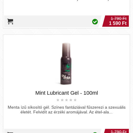
1 790 Ft
1 590 Ft
Mint Lubricant Gel - 100ml
Menta ízű síkosító gél. Színes fantáziával fűszerezi a szexuális
életét. Felvidít az érzéki aromájával. Az étel-ala...
1 790 Ft