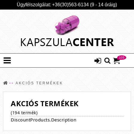
Ügyfélszolgálat: +36(30)563-6134 (9 - 14 óráig)
105
AKCIÓS TERMÉKEK
AKCIÓS TERMÉKEK
(194 termék)
DiscountProducts.Description