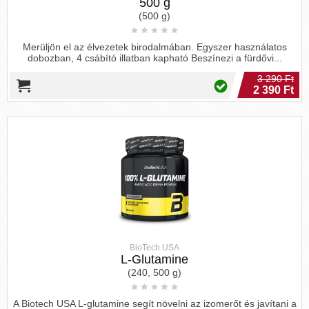
500 g
(500 g)
Merüljön el az élvezetek birodalmában. Egyszer használatos
dobozban, 4 csábító illatban kapható Beszínezi a fürdővi...
3 290 Ft
2 390 Ft
BioTech USA
L-Glutamine
(240, 500 g)
A Biotech USA L-glutamine segít növelni az izomerőt és javítani a