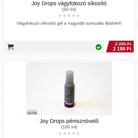
Joy Drops vágyfokozó síkosító
(50 ml)
Vágyfokozó síkosító gél a nagyobb szexuális libidóért!
2 390 Ft
2 190 Ft
Joy Drops pénisznövelő
(100 ml)