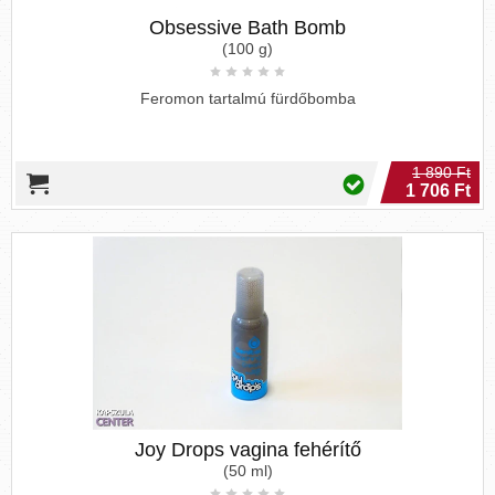
Obsessive Bath Bomb
(100 g)
Feromon tartalmú fürdőbomba
1 890 Ft
1 706 Ft
Joy Drops vagina fehérítő
(50 ml)