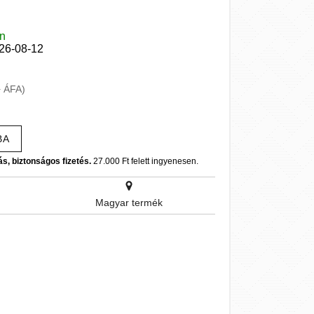
en
026-08-12
+ ÁFA)
BA
ás, biztonságos fizetés.
27.000 Ft felett ingyenesen.
Magyar termék