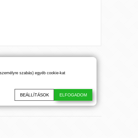
sztő cikkeink. Hálásan köszönjük!
 személyre szabás) egyéb cookie-kat
BEÁLLÍTÁSOK
ELFOGADOM