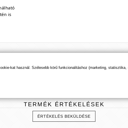
nálható
tén is
t tudod beállítani, hogy előre kerüljenek ismeretterje
kie-kat használ. Szélesebb körű funkcionalitáshoz (marketing, statisztika,
TERMÉK
ÉRTÉKELÉSEK
ÉRTÉKELÉS BEKÜLDÉSE