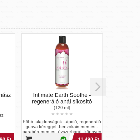
Intt Cosmetics
mate Earth Soothe -
MY LUBE NATURAL
neráló anál síkosító
(120 ml)
A My Lube egy semleges és szagtal
teljesen természetes összetételű,
donságok: -ápoló, regeneráló
vízalapú intim gél. Minden bőrtípuss
reggel -benzokain mentes -
óvsz
entes -óvszerbarát -könnyen
2 490 
lemos
11 490 Ft