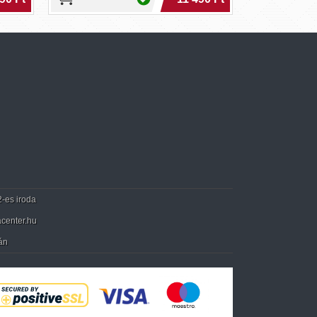
2 290 
2-es iroda
center.hu
án