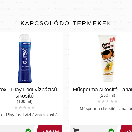
KAPCSOLÓDÓ
TERMÉKEK
zbázisú
Műsperma síkosító - ananász
Inti
(250 ml)
rege
Műsperma síkosító - ananász
 síkosító
Főbb tulaj
guava ké
parabén-m
7 990 Ft
5 390 Ft