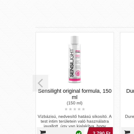
ensilight original formula, 150
Durex - Play Feel ví
ml
síkosító
(150 ml)
(100 ml)
zbázisú, nedvesítő hatású síkosító. A
Durex - Play Feel vízbázisú
test intim területein való használatra
javallott, úgy van kialakítva, hogy
2 790 Ft