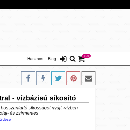
105
Hasznos
Blog
ral - vízbázisú síkosító
 hosszantartó síkosságot nyújt -vízben
olaj- és zsírmentes
üldése