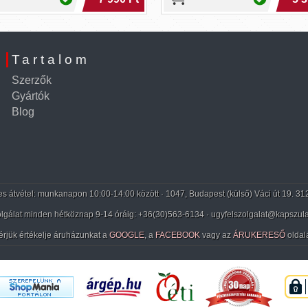
Tartalom
Szerzők
Gyártók
Blog
 átvétel: munkanapon 10:00-14:00 között · 1047, Budapest (külső) Váci út 19. 31
lgálat minden hétköznap 9-14 óráig:
+36(30)563-6134
· ugyfelszolgalat@kapszula
érjük értékelje áruházunkat a
GOOGLE
, a
FACEBOOK
vagy az
ÁRUKERESŐ
oldal