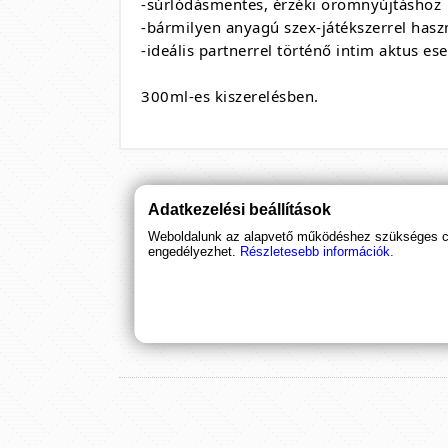
-súrlódásmentes, érzéki örömnyújtáshoz
-bármilyen anyagú szex-játékszerrel hasz
-ideális partnerrel történő intim aktus ese
300ml-es kiszerelésben.
Adatkezelési beállítások
Ha támogatnád a munkánkat, it
Weboldalunk az alapvető működéshez szükséges coo
engedélyezhet.
Részletesebb információk.