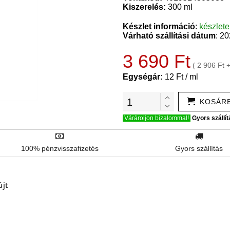
Kiszerelés:
300 ml
Készlet információ
:
készlet
Várható szállítási dátum
: 2
3 690 Ft
( 2 906 Ft 
Egységár:
12 Ft / ml
KOSÁR
Várároljon bizalommal!
Gyors szállít
100% pénzvisszafizetés
Gyors szállítás
újt