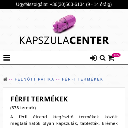
Ügyfélszolgálat: +36(30)563-6134 (9 - 14 óráig)
105
FELNŐTT PATIKA
FÉRFI TERMÉKEK
FÉRFI TERMÉKEK
(378 termék)
A
férfi étrend kiegészítő termékek
között
megtalálhatók olyan kapszulák, tabletták, krémek