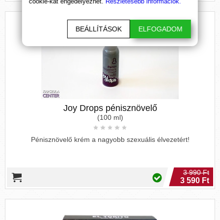
cookie-kat engedélyezhet.
Részletesebb információk.
BEÁLLÍTÁSOK
ELFOGADOM
Joy Drops pénisznövelő
(100 ml)
Pénisznövelő krém a nagyobb szexuális élvezetért!
3 990 Ft
3 590 Ft