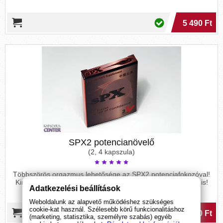
5 490 Ft
SPX2 potencianövelő
(2, 4 kapszula)
Többszörös orgazmus lehetősége az SPX2 potenciafokozóval!
Kimagasló szexuális vágy akár alkohol fogyasztása mellett is!
Adatkezelési beállítások
Weboldalunk az alapvető működéshez szükséges
cookie-kat használ. Szélesebb körű funkcionalitáshoz
2 900 Ft
(marketing, statisztika, személyre szabás) egyéb