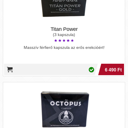
Titan Power
(3 kapszula)
Masszív férfierő kapszula az erős erekcióért!
6 490 Ft