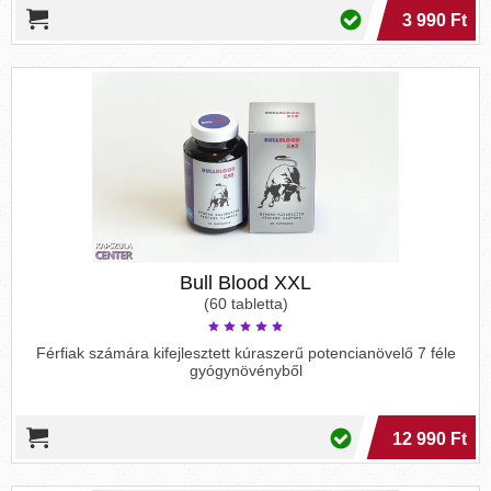
3 990 Ft
Bull Blood XXL
(60 tabletta)
Férfiak számára kifejlesztett kúraszerű potencianövelő 7 féle
gyógynövényből
12 990 Ft