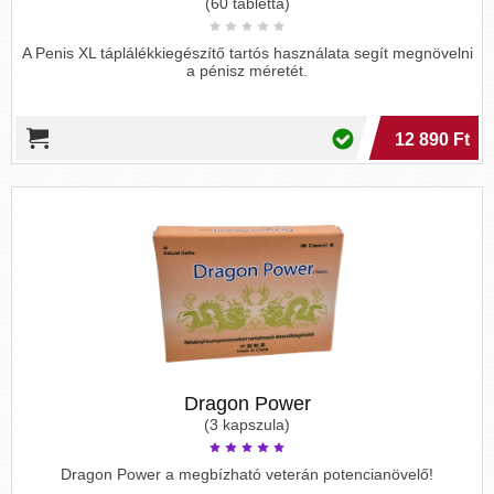
(60 tabletta)
A Penis XL táplálékkiegészítő tartós használata segít megnövelni
a pénisz méretét.
12 890 Ft
Dragon Power
(3 kapszula)
Dragon Power a megbízható veterán potencianövelő!