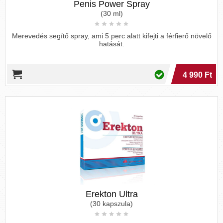
Penis Power Spray
(30 ml)
Merevedés segítő spray, ami 5 perc alatt kifejti a férfierő növelő
hatását.
4 990 Ft
Erekton Ultra
(30 kapszula)