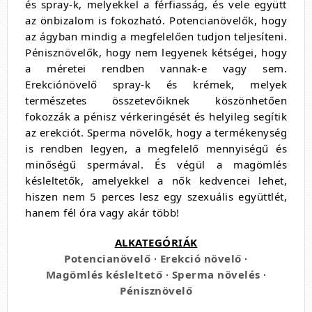
és spray-k, melyekkel a férfiasság, és vele együtt
az önbizalom is fokozható. Potencianövelők, hogy
az ágyban mindig a megfelelően tudjon teljesíteni.
Pénisznövelők, hogy nem legyenek kétségei, hogy
a méretei rendben vannak-e vagy sem.
Erekciónövelő spray-k és krémek, melyek
természetes összetevőiknek köszönhetően
fokozzák a pénisz vérkeringését és helyileg segítik
az erekciót. Sperma növelők, hogy a termékenység
is rendben legyen, a megfelelő mennyiségű és
minőségű spermával. És végül a magömlés
késleltetők, amelyekkel a nők kedvencei lehet,
hiszen nem 5 perces lesz egy szexuális együttlét,
hanem fél óra vagy akár több!
ALKATEGÓRIÁK
Potencianövelő
·
Erekció növelő
·
Magömlés késleltető
·
Sperma növelés
·
Pénisznövelő