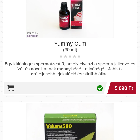
Yummy Cum
(30 ml)
Egy különleges spermaízesítő, amely elveszi a sperma jellegzetes
ízét és növeli annak mennyiségét, minőségét. Jobb íz,
erőteljesebb ejakuláció és sűrűbb állag.
5 090 Ft