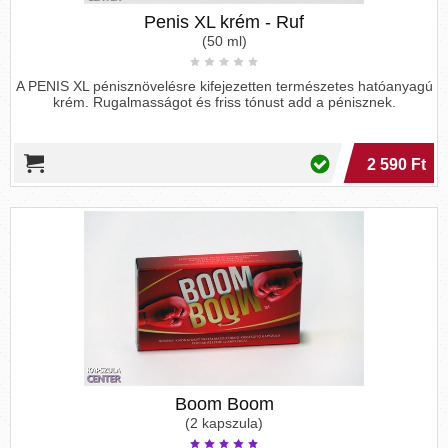
Penis XL krém - Ruf
(50 ml)
A PENIS XL pénisznövelésre kifejezetten természetes hatóanyagú
krém. Rugalmasságot és friss tónust add a pénisznek.
2 590 Ft
Boom Boom
(2 kapszula)