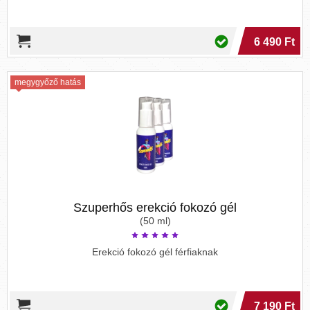
6 490 Ft
megygyőző hatás
Szuperhős erekció fokozó gél
(50 ml)
Erekció fokozó gél férfiaknak
7 190 Ft