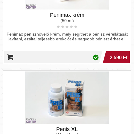
Penimax krém
(50 ml)
Penimax pénisznövelő krém, mely segíthet a pénisz vérellátását
javítani, ezáltal teljesebb erekciót és nagyobb péniszt érhet el.
2 590 Ft
Penis XL