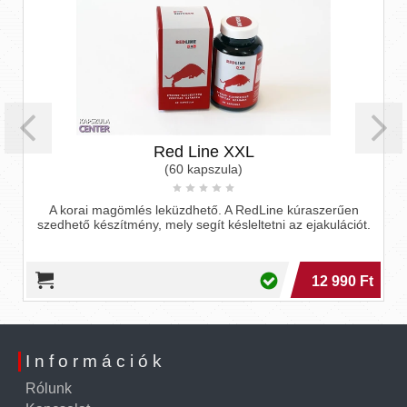
Red Line XXL
(60 kapszula)
.
A korai magömlés leküzdhető. A RedLine kúraszerűen
szedhető készítmény, mely segít késleltetni az ejakulációt.
12 990 Ft
Információk
Rólunk