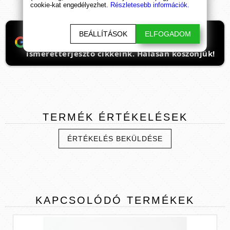
cookie-kat engedélyezhet.
Részletesebb információk.
Ha támogatnád a munkánkat, itt tudod
BEÁLLÍTÁSOK
ELFOGADOM
beállítani, hogy előre kerüljenek
ismeretterjesztő cikkeink. Hálásan köszönjük!
TERMÉK
ÉRTÉKELÉSEK
ÉRTÉKELÉS BEKÜLDÉSE
KAPCSOLÓDÓ
TERMÉKEK