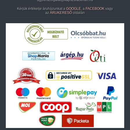
ugyfelszolgalat@kapszulacenter.hu
Kérjük értékelje áruházunkat a
GOOGLE
, a
FACEBOOK
vagy
az
ÁRUKERESŐ
oldalán