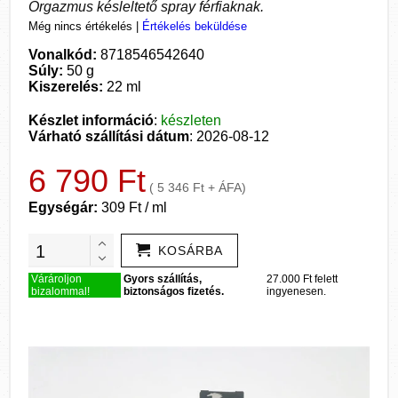
Orgazmus késleltető spray férfiaknak.
Még nincs értékelés
|
Értékelés beküldése
Vonalkód:
8718546542640
Súly:
50 g
Kiszerelés:
22 ml
Készlet információ
:
készleten
Várható szállítási dátum
: 2026-08-12
6 790 Ft
( 5 346 Ft + ÁFA)
Egységár:
309 Ft / ml
KOSÁRBA
Várároljon
Gyors szállítás,
27.000 Ft felett
bizalommal!
biztonságos fizetés.
ingyenesen.