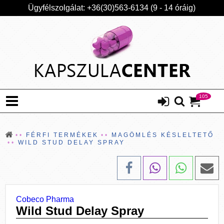
Ügyfélszolgálat: +36(30)563-6134 (9 - 14 óráig)
105
FÉRFI TERMÉKEK
MAGÖMLÉS KÉSLELTETŐ
WILD STUD DELAY SPRAY
Cobeco Pharma
Wild Stud Delay Spray