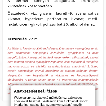
A permet könnyen adagolható, szórófejes
kivitelének köszönhetően.
Összetevők: víz, glicerin, laureth-9, avena sativa
kivonat, hypericum perforatum kivonat, metil-
laktát, ciceril-glikol, poliszorbát 20, alkohol denat.
Kiszerelés
: 22 ml
Az általunk forgalmazott étrend-kiegészítő termékek nem gyógyszerek,
nem alkalmasak betegségek kezelésére, gyógyítására és azok
megelőzésére. A megadott hatások egyénenként változhatnak, azokat
nem minden esetben igazolják vizsgálatok, csak tájékoztató jellegűek,
hagyományokon és vásárlói visszajelzéseken alapulnak! Szükség
esetén konzultáljon kezelő orvosával! Az oldalon található étrend-
kiegészítők nem helyettesítik a változatos és kiegyensúlyozott
táplálkozást. A Bende Online Média Kft. valamennyi kommunikációs
felületén tiszteletben tartja a fentiek jogforrásául szolgáló 37/2004. (IV.
26.) ESzCsM rendeletben írtakat, továbbá a gazdasági versenyhivatali
Adatkezelési beállítások
előírásokat.
Weboldalunk az alapvető működéshez szükséges
cookie-kat használ. Szélesebb körű funkcionalitáshoz
(marketing, statisztika, személyre szabás) egyéb