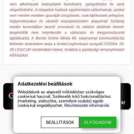
nem alkalmasak betegségek kezelésére, gyógyítására és azok
megelőzésére. A megadott hatások egyénenként változhatnak, azokat
nem minden esetben igazolják vizsgálatok, csak tájékoztató jellegűek,
hagyományokon és vásárlói visszajelzéseken alapulnak! Szükség
esetén konzultáljon kezelő orvosával! Az oldalon található étrend-
kiegészítők nem helyettesítik a változatos és kiegyensúlyozott
táplálkozást. A Bende Online Média Kft. valamennyi kommunikációs
felületén tiszteletben tartja a fentiek jogforrásául szolgáló 37/2004. (IV.
26.) ESzCsM rendeletben írtakat, továbbá a gazdasági versenyhivatali
előírásokat.
Adatkezelési beállítások
Ha támogatnád a munkánkat, itt tudod
Weboldalunk az alapvető működéshez szükséges
beállítani, hogy előre kerüljenek
cookie-kat használ. Szélesebb körű funkcionalitáshoz
(marketing, statisztika, személyre szabás) egyéb
ismeretterjesztő cikkeink. Hálásan köszönjük!
cookie-kat engedélyezhet.
Részletesebb információk.
BEÁLLÍTÁSOK
ELFOGADOM