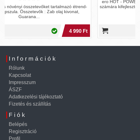
ero HOT - POWER CREAM active men: kifeje
 tartalmazó étrend-
számára kifejlesztett termék. Használatával a
ab olaj kivonat,
4 990 Ft
Információk
Rólunk
Kapcsolat
Impresszum
ÁSZF
Adatkezelési tájékoztató
Fizetés és szállítás
Fiók
Belépés
Regisztráció
Profil