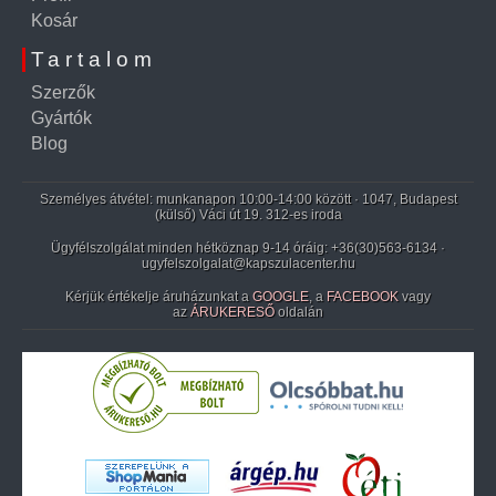
Kosár
Tartalom
Szerzők
Gyártók
Blog
Személyes átvétel: munkanapon 10:00-14:00 között · 1047, Budapest
(külső) Váci út 19. 312-es iroda
Ügyfélszolgálat minden hétköznap 9-14 óráig:
+36(30)563-6134
·
ugyfelszolgalat@kapszulacenter.hu
Kérjük értékelje áruházunkat a
GOOGLE
, a
FACEBOOK
vagy
az
ÁRUKERESŐ
oldalán