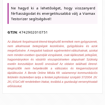
Ne hagyd ki a lehetőséget, hogy visszanyerd
férfiasságodat és energetikusabbá válj a Viamax
Testorizer segítségével!
GTIN
: 4742902010751
Az általunk forgalmazott étrend-kiegészítő termékek nem gyógyszerek,
nem alkalmasak betegségek kezelésére, gyógyítására és azok
megelőzésére. A megadott hatások egyénenként változhatnak, azokat
nem minden esetben igazolják vizsgálatok, csak tájékoztató jellegűek,
hagyományokon és vásárlói visszajelzéseken alapulnak! Szükség
esetén konzultáljon kezelő orvosával! Az oldalon található étrend-
kiegészítők nem helyettesítik a változatos és kiegyensúlyozott
táplálkozást. A Bende Online Média Kft. valamennyi kommunikációs
felületén tiszteletben tartja a fentiek jogforrásául szolgáló 37/2004. (IV.
26.) ESzCsM rendeletben írtakat, továbbá a gazdasági versenyhivatali
előírásokat.