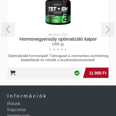
BioTech USA
Hormonegyensúly optimalizáló italpor
(300 g)
Optimalizáld hormonjaid! Támogasd a zsírmentes izomtömeg
kialakítását és növeld a tesztoszteronszinted!
11 990 Ft
Információk
Rólunk
Kapcsolat
Impresszum