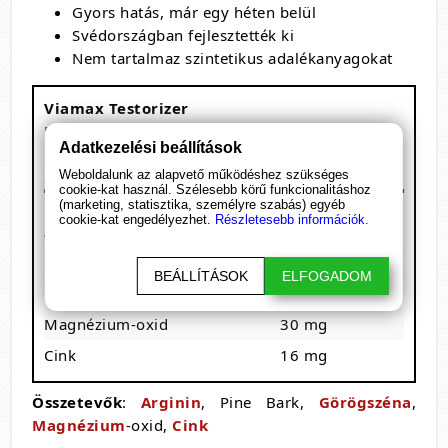
Gyors hatás, már egy héten belül
Svédországban fejlesztették ki
Nem tartalmaz szintetikus adalékanyagokat
Viamax Testorizer
Kiszerelés: 60 kapszula
Adatkezelési beállítások
1 adag: 2 kapszula
30 adagot tartalmaz
Weboldalunk az alapvető működéshez szükséges
cookie-kat használ. Szélesebb körű funkcionalitáshoz
Megnevezés
/ 1 adag
(marketing, statisztika, személyre szabás) egyéb
cookie-kat engedélyezhet.
Részletesebb információk.
Arginin
680 mg
Pine Bark
200 mg
BEÁLLÍTÁSOK
ELFOGADOM
Görögszéna
50 mg
Magnézium-oxid
30 mg
Cink
16 mg
Összetevők
:
Arginin
, Pine Bark,
Görögszéna
,
Magnézium
-oxid,
Cink