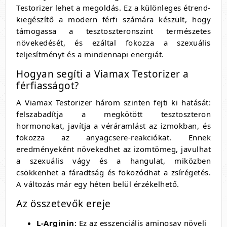
Testorizer lehet a megoldás. Ez a különleges étrend-
kiegészítő a modern férfi számára készült, hogy
támogassa a tesztoszteronszint természetes
növekedését, és ezáltal fokozza a szexuális
teljesítményt és a mindennapi energiát.
Hogyan segíti a Viamax Testorizer a
férfiasságot?
A Viamax Testorizer három szinten fejti ki hatását:
felszabadítja a megkötött tesztoszteron
hormonokat, javítja a véráramlást az izmokban, és
fokozza az anyagcsere-reakciókat. Ennek
eredményeként növekedhet az izomtömeg, javulhat
a szexuális vágy és a hangulat, miközben
csökkenhet a fáradtság és fokozódhat a zsírégetés.
A változás már egy héten belül érzékelhető.
Az összetevők ereje
L-Arginin
: Ez az esszenciális aminosav növeli