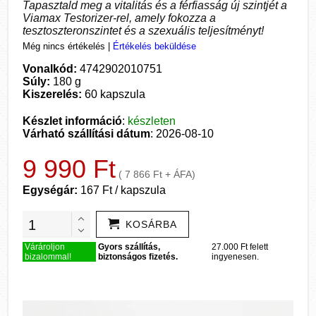
Tapasztald meg a vitalitás és a férfiasság új szintjét a
Viamax Testorizer-rel, amely fokozza a
tesztoszteronszintet és a szexuális teljesítményt!
Még nincs értékelés
|
Értékelés beküldése
Vonalkód:
4742902010751
Súly:
180 g
Kiszerelés:
60 kapszula
Készlet információ
:
készleten
Várható szállítási dátum
: 2026-08-10
9 990 Ft
( 7 866 Ft + ÁFA)
Egységár:
167 Ft / kapszula
KOSÁRBA
Várároljon
Gyors szállítás,
27.000 Ft felett
bizalommal!
biztonságos fizetés.
ingyenesen.