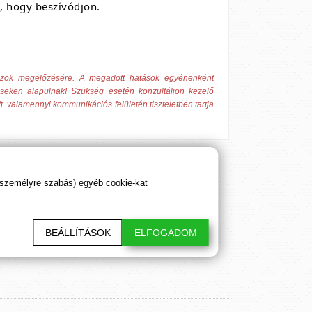
i, hogy beszívódjon.
 azok megelőzésére. A megadott hatások egyénenként
éseken alapulnak! Szükség esetén konzultáljon kezelő
t. valamennyi kommunikációs felületén tiszteletben tartja
 személyre szabás) egyéb cookie-kat
sztő cikkeink. Hálásan köszönjük!
BEÁLLÍTÁSOK
ELFOGADOM