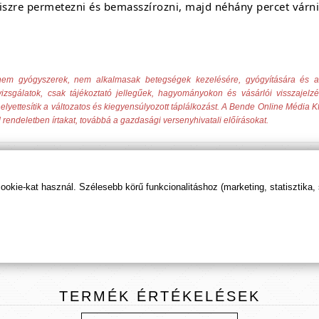
niszre permetezni és bemasszírozni, majd néhány percet várn
ek nem gyógyszerek, nem alkalmasak betegségek kezelésére, gyógyítására és
izsgálatok, csak tájékoztató jellegűek, hagyományokon és vásárlói visszajelz
elyettesítik a változatos és kiegyensúlyozott táplálkozást. A Bende Online Média Kf
 rendeletben írtakat, továbbá a gazdasági versenyhivatali előírásokat.
kie-kat használ. Szélesebb körű funkcionalitáshoz (marketing, statisztika,
t tudod beállítani, hogy előre kerüljenek ismeretterje
TERMÉK
ÉRTÉKELÉSEK