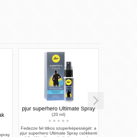
ro Ultimate Spray
Super Orgasm Stop - késleltető
(20 ml)
krém
(150 ml)
os szuperképességét: a
ltimate Spray csökkenti
Super Orgasm Stop - késleltető krém