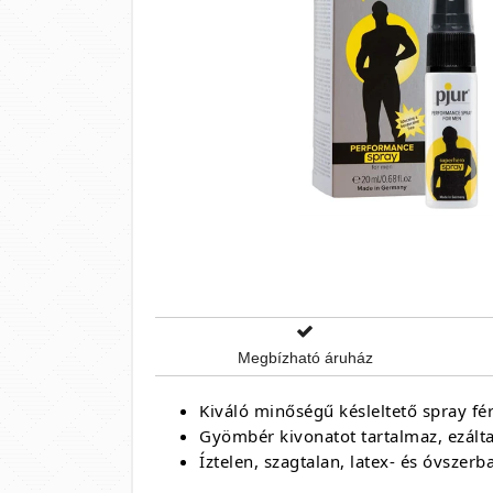
Megbízható áruház
Kiváló minőségű késleltető spray fér
Gyömbér kivonatot tartalmaz, ezálta
Íztelen, szagtalan, latex- és óvszerb