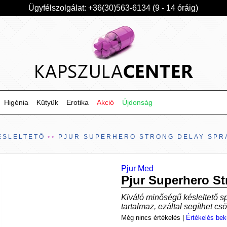
Ügyfélszolgálat: +36(30)563-6134 (9 - 14 óráig)
Higénia
Kütyük
Erotika
Akció
Újdonság
ÉSLELTETŐ
PJUR SUPERHERO STRONG DELAY SPR
Pjur Med
Pjur Superhero St
Kiváló minőségű késleltető s
tartalmaz, ezáltal segíthet cs
Még nincs értékelés
|
Értékelés bek