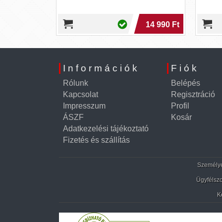
spray
14 990 Ft
5 790
Információk
Fiók
Rólunk
Belépés
Kapcsolat
Regisztráció
Impresszum
Profil
ÁSZF
Kosár
Adatkezelési tájékoztató
Fizetés és szállítás
Személyes
Ügyfélszo
K