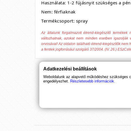
Használata: 1-2 fújásnyit szükséges a pé
Nem: férfiaknak
Termékcsoport: spray
Az általunk forgalmazott étrend-kiegészítő termék
változhatnak, azokat nem minden esetben igazolják v
orvosával! Az oldalon található étrend-kiegészítők nem h
a fentiek jogforrásául szolgáló 37/2004. (IV. 26.) ESzCsM
Adatkezelési beállítások
Weboldalunk az alapvető működéshez szükséges coo
engedélyezhet.
Részletesebb információk.
Ha támogatnád a munkánkat, it