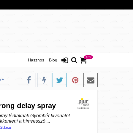
105
Hasznos
Blog
AY
rong delay spray
pray férfiaknak.Gyömbér kivonatot
ökkenteni a hímvessző ...
üldése