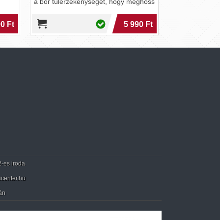
nységét, hogy meghoss
5 990 Ft
3 390 Ft
2-es iroda
center.hu
án