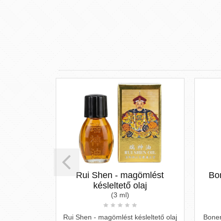
i Shen - magömlést
Boners Delay - ejakuláci
késleltető olaj
késleltető spray
(3 ml)
(15 ml)
n - magömlést késleltető olaj
Boners Delay - ejakuláció késlelt