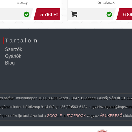
a bőr túlérzéke
férfiaknak
 Ft
6 890 Ft
Tartalom
Szerzők
Gyártók
Blog
 átvétel: munkanapon 10:00-14:00 között · 1047, Budapest (külső) Váci út 19. 31
lgálat minden hétköznap 9-14 óráig:
+36(30)563-6134
· ugyfelszolgalat@kapszula
érjük értékelje áruházunkat a
GOOGLE
, a
FACEBOOK
vagy az
ÁRUKERESŐ
oldal