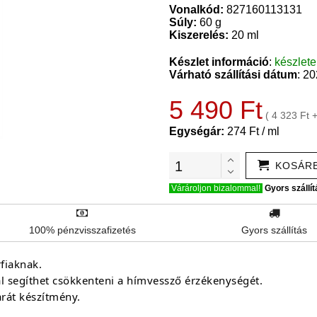
Vonalkód:
827160113131
Súly:
60 g
Kiszerelés:
20 ml
Készlet információ
:
készlet
Várható szállítási dátum
: 2
5 490 Ft
( 4 323 Ft 
Egységár:
274 Ft / ml
KOSÁR
Várároljon bizalommal!
Gyors szállít
100% pénzvisszafizetés
Gyors szállítás
fiaknak.
l segíthet csökkenteni a hímvessző érzékenységét.
arát készítmény.