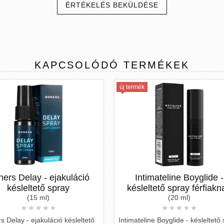
ÉRTÉKELÉS BEKÜLDÉSE
KAPCSOLÓDÓ
TERMÉKEK
új termék
ó
Intimateline Boyglide -
pjur superhe
késleltető spray férfiaknak
(20 ml)
Fedezze fel titk
pjur superhero U
ető
Intimateline Boyglide - késleltető spray