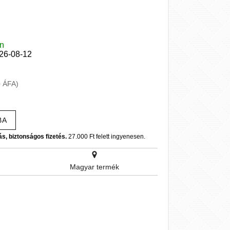
en
026-08-12
+ ÁFA)
BA
ás, biztonságos fizetés.
27.000 Ft felett ingyenesen.
Magyar termék