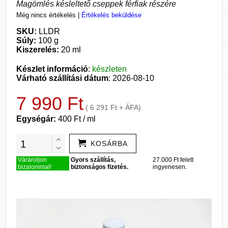
Magömlés késleltető cseppek férfiak részére
Még nincs értékelés
|
Értékelés beküldése
SKU:
LLDR
Súly:
100 g
Kiszerelés:
20 ml
Készlet információ
:
készleten
Várható szállítási dátum
: 2026-08-10
7 990 Ft
( 6 291 Ft + ÁFA)
Egységár:
400 Ft / ml
KOSÁRBA
Várároljon
Gyors szállítás,
27.000 Ft felett
bizalommal!
biztonságos fizetés.
ingyenesen.