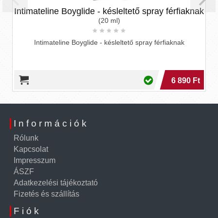
Intimateline Boyglide - késleltető spray férfiaknak
(20 ml)
Intimateline Boyglide - késleltető spray férfiaknak
o
6 890 Ft
Információk
Rólunk
Kapcsolat
Impresszum
ÁSZF
Adatkezelési tájékoztató
Fizetés és szállítás
Fiók