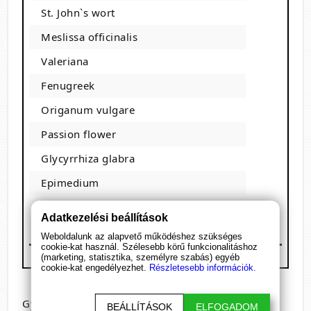
St. John`s wort
Meslissa officinalis
Valeriana
Fenugreek
Origanum vulgare
Passion flower
Glycyrrhiza glabra
Epimedium
Dodder seed
Adatkezelési beállítások
Mentha piperita
Weboldalunk az alapvető működéshez szükséges
cookie-kat használ. Szélesebb körű funkcionalitáshoz
(marketing, statisztika, személyre szabás) egyéb
cookie-kat engedélyezhet.
Részletesebb információk.
Gyártó: Cupid Labs Itd.
BEÁLLÍTÁSOK
ELFOGADOM