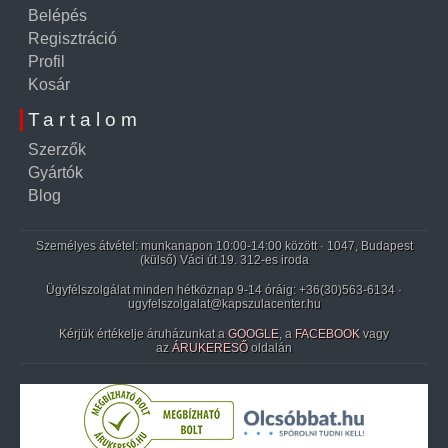
Belépés
Regisztráció
Profil
Kosár
Tartalom
Szerzők
Gyártók
Blog
Személyes átvétel: munkanapon 10:00-14:00 között · 1047, Budapest
(külső) Váci út 19. 312-es iroda
Ügyfélszolgálat minden hétköznap 9-14 óráig:
+36(30)563-6134
·
ugyfelszolgalat@kapszulacenter.hu
Kérjük értékelje áruházunkat a
GOOGLE
, a
FACEBOOK
vagy
az
ÁRUKERESŐ
oldalán