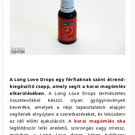
A Long Love Drops egy férfiaknak szánt étrend-
kiegészítő csepp, amely segít a korai magömlés
elkerülésében.
A Long Love Drops természetes
összetevőkkel készül, olyan gyógynövények
keveréke, amelyek a népi tapasztalatok alapján
segítenek elnyújtani a szeretkezéseket, és leküzdeni
az idő előtti ejakulációt. A
korai magömlés oka
legtöbbször lelki eredetű, szorongás vagy stressz,
melyben a Long Love drops képes hatékony