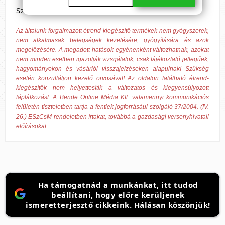
Származási hely: EU
Az általunk forgalmazott étrend-kiegészítő termékek nem gyógyszerek,
nem alkalmasak betegségek kezelésére, gyógyítására és azok
megelőzésére. A megadott hatások egyénenként változhatnak, azokat
nem minden esetben igazolják vizsgálatok, csak tájékoztató jellegűek,
hagyományokon és vásárlói visszajelzéseken alapulnak! Szükség
esetén konzultáljon kezelő orvosával! Az oldalon található étrend-
kiegészítők nem helyettesítik a változatos és kiegyensúlyozott
táplálkozást. A Bende Online Média Kft. valamennyi kommunikációs
felületén tiszteletben tartja a fentiek jogforrásául szolgáló 37/2004. (IV.
26.) ESzCsM rendeletben írtakat, továbbá a gazdasági versenyhivatali
előírásokat.
Ha támogatnád a munkánkat, itt tudod
beállítani, hogy előre kerüljenek
ismeretterjesztő cikkeink. Hálásan köszönjük!