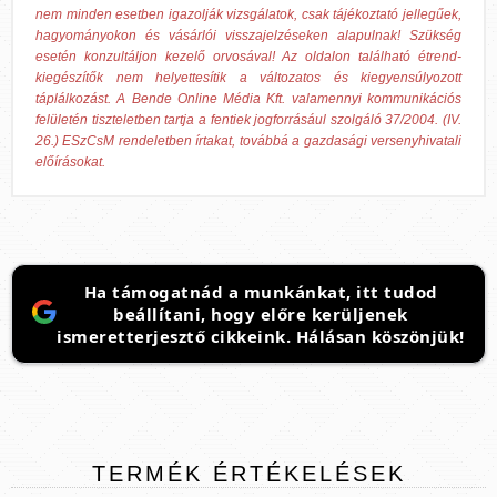
nem minden esetben igazolják vizsgálatok, csak tájékoztató jellegűek,
hagyományokon és vásárlói visszajelzéseken alapulnak! Szükség
esetén konzultáljon kezelő orvosával! Az oldalon található étrend-
kiegészítők nem helyettesítik a változatos és kiegyensúlyozott
táplálkozást. A Bende Online Média Kft. valamennyi kommunikációs
felületén tiszteletben tartja a fentiek jogforrásául szolgáló 37/2004. (IV.
26.) ESzCsM rendeletben írtakat, továbbá a gazdasági versenyhivatali
előírásokat.
Ha támogatnád a munkánkat, itt tudod
beállítani, hogy előre kerüljenek
ismeretterjesztő cikkeink. Hálásan köszönjük!
TERMÉK
ÉRTÉKELÉSEK