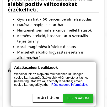
alábbi pozitív változásokat
érzékelheti:
Gyorsan hat – 60 percen belüli felszívódás
Hatása 2 napig is eltarthat
Nincsenek semmiféle káros mellékhatások
Kemény erekció, hosszan tartó szexuális
teljesítmény
Korai magömlést késleltető hatás
Mérsékelt alkoholfogyasztás esetén is
alkalmazható
Adatkezelési beállítások
A Dr Hard összetevői:
Weboldalunk az alapvető működéshez szükséges
cookie-kat használ. Szélesebb körű funkcionalitáshoz
Ginzeng (Panax Ginseng) - 100mg
(marketing, statisztika, személyre szabás) egyéb
cookie-kat engedélyezhet.
Barnamustár (Brassica Juncea) - 80mg
Részletesebb információk.
Árpa (Hordeum Vulgare) - 60mg
Fahéj (Cinnamomum Cassia) - 40mg
BEÁLLÍTÁSOK
ELFOGADOM
Golgotavirág (Passiflora Incarnata) - 30mg