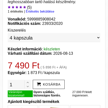
leghosszabban tartó hatású készítmény.
(5)
1 értékelés
|
Értékelés beküldése
Vonalkód:
5999885908042
Notifikációs szám:
23933/2020
Kiszerelés
Készlet információ
:
készleten
Várható szállítási dátum
: 2026-08-13
7 490 Ft
( 5 898 Ft + ÁFA)
Egységár:
1 873 Ft / kapszula
KOSÁRBA
Várároljon
Gyors szállítás,
27.000 Ft felett
bizalommal!
biztonságos fizetés.
ingyenesen.
Ajánlott kiegészítő termékek