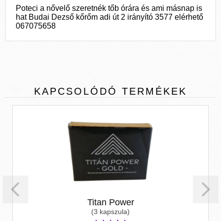
Poteci a nővelő szeretnék tőb órára és ami másnap is
hat Budai Dezső kőrőm adi út 2 irányító 3577 elérhető
067075658
KAPCSOLÓDÓ
TERMÉKEK
Titan Power
(3 kapszula)