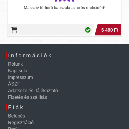
Masszív férfierő kapszula az erős erekcióért!
6 490 Ft
Információk
Rólunk
Kapcsolat
Impresszum
ÁSZF
Adatkezelési tájékoztató
Fizetés és szállítás
Fiók
Belépés
Regisztráció