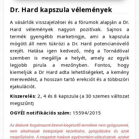
Dr. Hard kapszula vélemények
A vásárlók visszajelzései és a fórumok alapján a Dr.
Hard vélemények nagyon pozitívak. Sajnos a
termék gyengébb marketingje, ami a kapszula
mögött áll nem tükrözi a Dr. Hard potencianövelő
erejét. Hatása igen kedvező, még a Tornádóval
szemben is megállja a helyét, amely az egyik
legjobb pirula a mezőnyben. Fontos, hogy
kiemeljük a Dr Hard adta lehetőségeket, a kemény
merevedést, a hosszan tartó erekciót és a többszöri
ejakulációt.
Kiszerelés
: 2, 4 és 8 kapszula (a 30 szemes változat
megszűnt)
OGYÉI notifikációs szám:
15594/2015
Az általunk forgalmazott étrend-kiegészítő termékek nem gyógyszerek,
nem alkalmasak betegségek kezelésére, gyógyítására és azok
megelőzésére. A megadott hatások egyénenként változhatnak, azokat