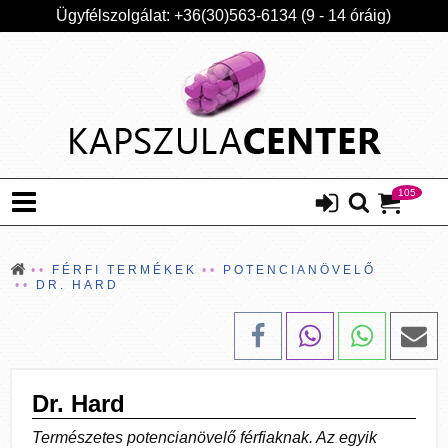
Ügyfélszolgálat: +36(30)563-6134 (9 - 14 óráig)
105
FÉRFI TERMÉKEK
POTENCIANÖVELŐ
DR. HARD
Dr. Hard
Természetes potencianövelő férfiaknak. Az egyik