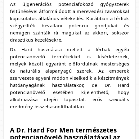
Az újgenerációs potenciafokozó gyógyszerek
feltűnésével átformálódott a merevedési zavarokkal
kapcsolatos általános vélekedés. Korábban a férfiak
szégyellték bevallani potencia gondjukat és
nemigen szánták rá magukat az akkori, sokszor
drasztikus kezelésekre.
Dr. Hard használata mellett a férfiak egyéb
potencianövelő termékekkel is kísérleteznek,
melyek között egyaránt előfordulnak mesterséges
és naturális alapanyagú szerek. Az emberek
szervezete egyéni módon viselkedik a készítmények
hatóanyagának használatakor, de Dr. Hard
potencianövelő esetében kijelenthető, hogy
alkalmazása idején tapasztalt erős szexuális
eredmény összehasonlíthatatlan.
A Dr. Hard For Men természetes
potencianövelő használatával az