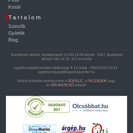
Profil
Kosár
Tartalom
Szerzők
Gyártók
Blog
Személyes átvétel: munkanapon 10:00-14:00 között · 1047, Budapest
(külső) Váci út 19. 312-es iroda
Ügyfélszolgálat minden hétköznap 9-14 óráig:
+36(30)563-6134
·
ugyfelszolgalat@kapszulacenter.hu
Kérjük értékelje áruházunkat a
GOOGLE
, a
FACEBOOK
vagy
az
ÁRUKERESŐ
oldalán