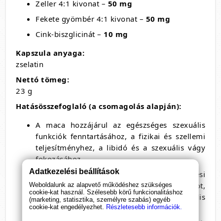
Zeller 4:1 kivonat –
50 mg
Fekete gyömbér 4:1 kivonat –
50 mg
Cink-biszglicinát –
10 mg
Kapszula anyaga:
zselatin
Nettó tömeg:
23 g
Hatásösszefoglaló (a csomagolás alapján):
A maca hozzájárul az egészséges szexuális
funkciók fenntartásához, a fizikai és szellemi
teljesítményhez, a libidó és a szexuális vágy
fokozásához.
Adatkezelési beállítások
A ginseng támogathatja a merevedési
funkciót, segíthet csökkenteni a fáradtságot,
Weboldalunk az alapvető működéshez szükséges
cookie-kat használ. Szélesebb körű funkcionalitáshoz
növelheti a vitalitást és a szexuális
(marketing, statisztika, személyre szabás) egyéb
cookie-kat engedélyezhet.
Részletesebb információk.
teljesítőképességet.