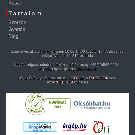
Kosár
Tartalom
Szerzők
Gyártók
Blog
Személyes átvétel: munkanapon 10:00-14:00 között · 1047, Budapest
(külső) Váci út 19. 312-es iroda
Ügyfélszolgálat minden hétköznap 9-14 óráig:
+36(30)563-6134
·
ugyfelszolgalat@kapszulacenter.hu
Kérjük értékelje áruházunkat a
GOOGLE
, a
FACEBOOK
vagy
az
ÁRUKERESŐ
oldalán