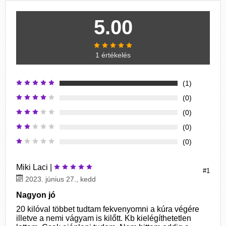
5.00
1 értékelés
(1)
(0)
(0)
(0)
(0)
Miki Laci |
#1
2023. június 27., kedd
Nagyon jó
20 kilóval többet tudtam fekvenyomni a kúra végére
illetve a nemi vágyam is kilőtt. Kb kielégíthetetlen