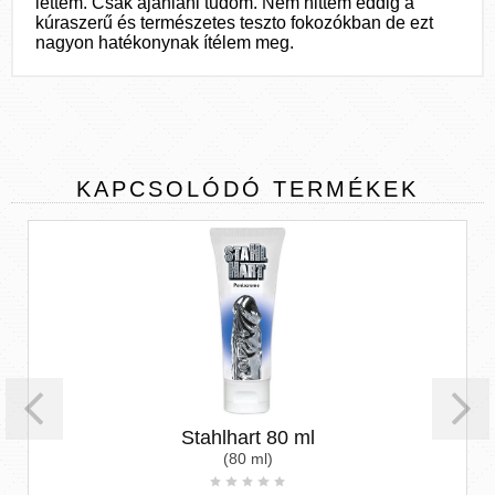
lettem. Csak ajánlani tudom. Nem hittem eddig a
kúraszerű és természetes teszto fokozókban de ezt
nagyon hatékonynak ítélem meg.
KAPCSOLÓDÓ
TERMÉKEK
Stahlhart 80 ml
(80 ml)