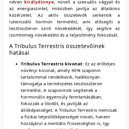
néven
királydinnye
, növeli a szexuális vágyat és
az energiaszintet, miközben javítja az általános
közérzetet. Az aktív összetevők serkentik a
luteinizáló hormon termelést, ami elősegíti a
tesztoszteron szint növekedését, így segítve az
izomtömeg növekedést és a teljesítmény fokozását.
A Tribulus Terrestris összetevőinek
hatásai
Tribulus Terrestris kivonat
: Ez az erőteljes
növényi kivonat, amely 40% szaponin
tartalommal rendelkezik, hatékonyan
támogatja a természetes tesztoszteron
termelést. A szaponinok segítenek a
hormonális egyensúly fenntartásában,
fokozzák a libidót, és javítják az
állóképességet. A Tribulus Terrestris nemcsak
a fizikai teljesítőképességet növeli, hanem
hozzájárul a mentális frissességhez is, így