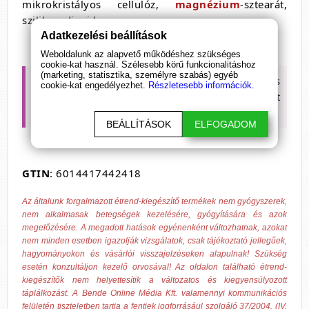
mikrokristályos cellulóz,
magnézium
-sztearát,
szilikon-dioxid
Adatkezelési beállítások
Weboldalunk az alapvető működéshez szükséges
cookie-kat használ. Szélesebb körű funkcionalitáshoz
(marketing, statisztika, személyre szabás) egyéb
Fedezd fel a Tribulus Terrestris természetes
cookie-kat engedélyezhet.
Részletesebb információk.
erejét, és tapasztald meg a megnövekedett
energiaszintet és vitalitást!
BEÁLLÍTÁSOK
ELFOGADOM
GTIN
: 6014417442418
Az általunk forgalmazott étrend-kiegészítő termékek nem gyógyszerek,
nem alkalmasak betegségek kezelésére, gyógyítására és azok
megelőzésére. A megadott hatások egyénenként változhatnak, azokat
nem minden esetben igazolják vizsgálatok, csak tájékoztató jellegűek,
hagyományokon és vásárlói visszajelzéseken alapulnak! Szükség
esetén konzultáljon kezelő orvosával! Az oldalon található étrend-
kiegészítők nem helyettesítik a változatos és kiegyensúlyozott
táplálkozást. A Bende Online Média Kft. valamennyi kommunikációs
felületén tiszteletben tartja a fentiek jogforrásául szolgáló 37/2004. (IV.