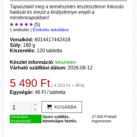
Tapasztald meg a természetes tesztoszteron fokozás
hatását és érezd a királydinnye erejét a
mindennapokban!
(5)
1 értékelés
|
Értékelés beküldése
Vonalkód:
6014417442418
Súly:
180 g
Kiszerelés:
120 tabletta
Készlet információ
:
készleten
Várható szállítási dátum
: 2026-08-12
5 490 Ft
( 4 323 Ft + ÁFA)
Egységár:
46 Ft / tabletta
KOSÁRBA
Várároljon
Gyors szállítás,
27.000 Ft felett
bizalommal!
biztonságos fizetés.
ingyenesen.