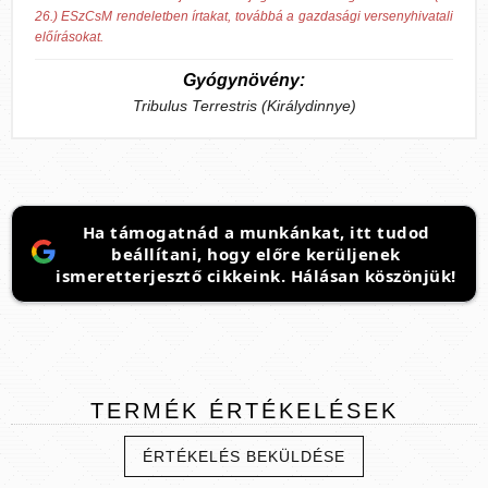
26.) ESzCsM rendeletben írtakat, továbbá a gazdasági versenyhivatali
előírásokat.
Gyógynövény:
Tribulus Terrestris (Királydinnye)
Ha támogatnád a munkánkat, itt tudod
beállítani, hogy előre kerüljenek
ismeretterjesztő cikkeink. Hálásan köszönjük!
TERMÉK
ÉRTÉKELÉSEK
ÉRTÉKELÉS BEKÜLDÉSE