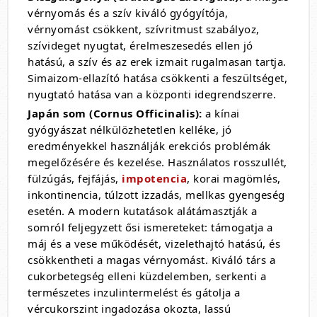
vérnyomás és a szív kiváló gyógyítója,
vérnyomást csökkent, szívritmust szabályoz,
szívideget nyugtat, érelmeszesedés ellen jó
hatású, a szív és az erek izmait rugalmasan tartja.
Simaizom-ellazító hatása csökkenti a feszültséget,
nyugtató hatása van a központi idegrendszerre.
Japán som (Cornus Officinalis):
a kínai
gyógyászat nélkülözhetetlen kelléke, jó
eredményekkel használják erekciós problémák
megelőzésére és kezelése. Használatos rosszullét,
fülzúgás, fejfájás,
impotencia
, korai magömlés,
inkontinencia, túlzott izzadás, mellkas gyengeség
esetén. A modern kutatások alátámasztják a
somról feljegyzett ősi ismereteket: támogatja a
máj és a vese működését, vizelethajtó hatású, és
csökkentheti a magas vérnyomást. Kiváló társ a
cukorbetegség elleni küzdelemben, serkenti a
természetes inzulintermelést és gátolja a
vércukorszint ingadozása okozta, lassú