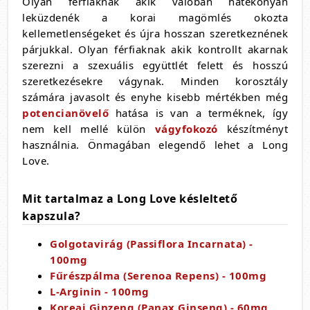
Olyan férfiaknak akik valóban hatékonyan
leküzdenék a korai magömlés okozta
kellemetlenségeket és újra hosszan szeretkeznének
párjukkal. Olyan férfiaknak akik kontrollt akarnak
szerezni a szexuális együttlét felett és hosszú
szeretkezésekre vágynak. Minden korosztály
számára javasolt és enyhe kisebb mértékben még
potencianövelő
hatása is van a terméknek, így
nem kell mellé külön
vágyfokozó
készítményt
használnia. Önmagában elegendő lehet a Long
Love.
Mit tartalmaz a Long Love késleltető
kapszula?
Golgotavirág (Passiflora Incarnata) -
100mg
Fűrészpálma (Serenoa Repens) - 100mg
L-Arginin - 100mg
Koreai Ginzeng (Panax Ginseng) - 60mg