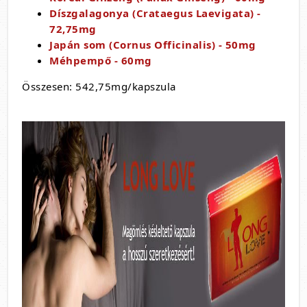
Díszgalagonya (Crataegus Laevigata) -
72,75mg
Japán som (Cornus Officinalis) - 50mg
Méhpempő - 60mg
Összesen: 542,75mg/kapszula