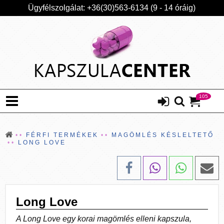
Ügyfélszolgálat: +36(30)563-6134 (9 - 14 óráig)
105
FÉRFI TERMÉKEK
MAGÖMLÉS KÉSLELTETŐ
LONG LOVE
Long Love
A Long Love egy korai magömlés elleni kapszula,