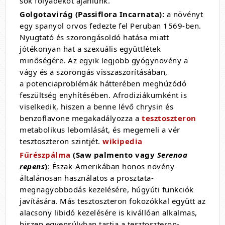
sok folyadékot ajánlunk.
Golgotavirág (Passiflora Incarnata):
a növényt
egy spanyol orvos fedezte fel Peruban 1569-ben.
Nyugtató és szorongásoldó hatása miatt
jótékonyan hat a szexuális együttlétek
minőségére. Az egyik legjobb gyógynövény a
vágy és a szorongás visszaszorításában,
a potenciaproblémák hátterében meghúzódó
feszültség enyhítésében. Afrodiziákumként is
viselkedik, hiszen a benne lévő chrysin és
benzoflavone megakadályozza a
tesztoszteron
metabolikus lebomlását, és megemeli a vér
tesztoszteron szintjét.
wikipedia
Fűrészpálma
(Saw palmento vagy
Serenoa
repens
)
: Észak-Amerikában honos növény
általánosan használatos a prosztata-
megnagyobbodás kezelésére, húgyúti funkciók
javítására. Más tesztoszteron fokozókkal együtt az
alacsony libidó kezelésére is kivállóan alkalmas,
hiszen egyensúlyban tartja a tesztoszteron-