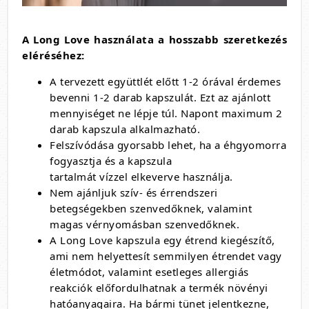
A Long Love használata a hosszabb szeretkezés
eléréséhez:
A tervezett együttlét előtt 1-2 órával érdemes
bevenni 1-2 darab kapszulát. Ezt az ajánlott
mennyiséget ne lépje túl. Napont maximum 2
darab kapszula alkalmazható.
Felszívódása gyorsabb lehet, ha a éhgyomorra
fogyasztja és a kapszula
tartalmát vízzel elkeverve használja.
Nem ajánljuk szív- és érrendszeri
betegségekben szenvedőknek, valamint
magas vérnyomásban szenvedőknek.
A Long Love kapszula egy étrend kiegészítő,
ami nem helyettesít semmilyen étrendet vagy
életmódot, valamint esetleges allergiás
reakciók előfordulhatnak a termék növényi
hatóanyagaira. Ha bármi tünet jelentkezne,