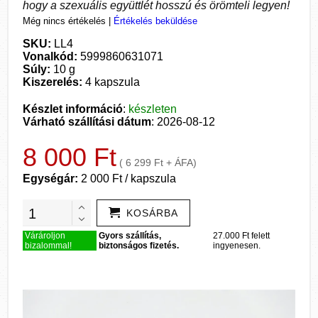
hogy a szexuális együttlét hosszú és örömteli legyen!
Még nincs értékelés
|
Értékelés beküldése
SKU:
LL4
Vonalkód:
5999860631071
Súly:
10 g
Kiszerelés:
4 kapszula
Készlet információ
:
készleten
Várható szállítási dátum
: 2026-08-12
8 000 Ft
( 6 299 Ft + ÁFA)
Egységár:
2 000 Ft / kapszula
KOSÁRBA
Várároljon
Gyors szállítás,
27.000 Ft felett
bizalommal!
biztonságos fizetés.
ingyenesen.