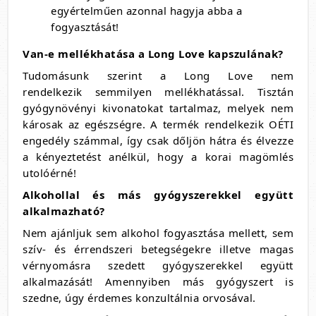
egyértelműen azonnal hagyja abba a
fogyasztását!
Van-e mellékhatása a Long Love kapszulának?
Tudomásunk szerint a Long Love nem
rendelkezik semmilyen mellékhatással. Tisztán
gyógynövényi kivonatokat tartalmaz, melyek nem
károsak az egészségre. A termék rendelkezik OÉTI
engedély számmal, így csak dőljön hátra és élvezze
a kényeztetést anélkül, hogy a korai magömlés
utolóérné!
Alkohollal és más gyógyszerekkel együtt
alkalmazható?
Nem ajánljuk sem alkohol fogyasztása mellett, sem
szív- és érrendszeri betegségekre illetve magas
vérnyomásra szedett gyógyszerekkel együtt
alkalmazását! Amennyiben más gyógyszert is
szedne, úgy érdemes konzultálnia orvosával.