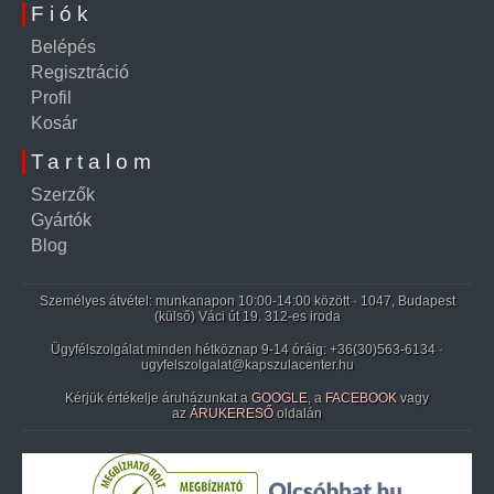
Fiók
Belépés
Regisztráció
Profil
Kosár
Tartalom
Szerzők
Gyártók
Blog
Személyes átvétel: munkanapon 10:00-14:00 között · 1047, Budapest
(külső) Váci út 19. 312-es iroda
Ügyfélszolgálat minden hétköznap 9-14 óráig:
+36(30)563-6134
·
ugyfelszolgalat@kapszulacenter.hu
Kérjük értékelje áruházunkat a
GOOGLE
, a
FACEBOOK
vagy
az
ÁRUKERESŐ
oldalán