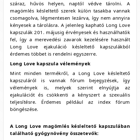
száraz, hűvös helyen, naptól védve tárolni. A
magömlés késleltető szerek külön tasakba vannak
csomagolva, légmentesen lezárva, így nem annyira
kényesek a tárolásra. A jelenleg kapható Long Love
kapszulák 201. májusig érvényesek és használhatók
fel, így a merevedési zavarok kezelésére használt
Long Love ejakuláció késleltető kapszulákból
érdemes többet is rendelni egyszerre.
Long Love kapszula vélemények
Mint minden termékről, a Long Love késleltető
kapszuláról is vannak fórum bejegyzések, így
vélemények is, melyek szerint elnyújtja az
ejakulációt és csökkenti a kényszert a szexuális
teljesítésre. Érdemes például az index fórum
böngészése.
A Long Love
magömlés késleltető
kapszulában
található gyógynövény összetevők: