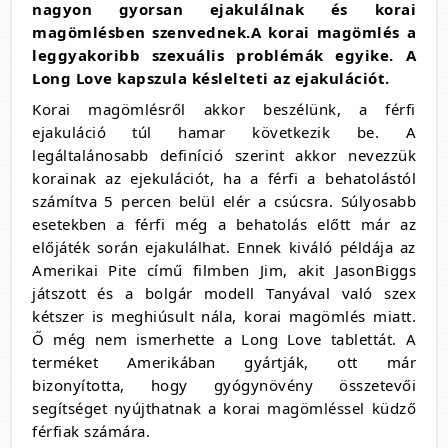
nagyon gyorsan ejakulálnak és korai
magömlésben szenvednek.A korai magömlés a
leggyakoribb szexuális problémák egyike. A
Long Love kapszula késlelteti az ejakulációt.
Korai magömlésről akkor beszélünk, a férfi
ejakuláció túl hamar következik be. A
legáltalánosabb definíció szerint akkor nevezzük
korainak az ejekulációt, ha a férfi a behatolástól
számítva 5 percen belül elér a csúcsra. Súlyosabb
esetekben a férfi még a behatolás előtt már az
előjáték során ejakulálhat. Ennek kiváló példája az
Amerikai Pite című filmben Jim, akit JasonBiggs
játszott és a bolgár modell Tanyával való szex
kétszer is meghiúsult nála, korai magömlés miatt.
Ő még nem ismerhette a Long Love tablettát. A
terméket Amerikában gyártják, ott már
bizonyította, hogy gyógynövény összetevői
segítséget nyújthatnak a korai magömléssel küdző
férfiak számára.