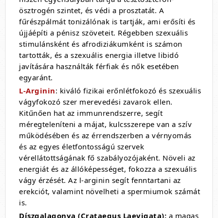
ösztrogén szintet, és védi a prosztatát. A
fűrészpálmát tonizálónak is tartják, ami erősíti és
újjáépíti a pénisz szöveteit. Régebben szexuális
stimulánsként és afrodiziákumként is számon
tartották, és a szexuális energia illetve libidó
javítására használták férfiak és nők esetében
egyaránt.
L-Arginin
: kiváló fizikai erőnlétfokozó és szexuális
vágyfokozó szer merevedési zavarok ellen.
Kitűnően hat az immunrendszerre, segít
méregteleníteni a májat, kulcsszerepe van a szív
működésében és az érrendszerben a vérnyomás
és az egyes életfontosságú szervek
vérellátottságának fő szabályozójaként. Növeli az
energiát és az állóképességet, fokozza a szexuális
vágy érzését. Az l-arginin segít fenntartani az
erekciót, valamint növelheti a spermiumok számát
is.
Díszgalagonya (Crataegus Laevigata):
a magas