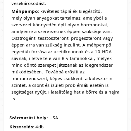
vesekárosodást.
Méhpempő
: kivételes táplálék kiegészítő,
mely olyan anyagokat tartalmaz, amelyből a
szervezet könnyedén épít olyan hormonokat,
amilyenre a szervezetnek éppen szüksége van.
Ösztrogént, tesztoszteront, progeszteront vagy
éppen arra van szükség inzulint. A méhpempő
egyedüli forrása az acetilkolinnak és a 10-HDA
savnak, illetve tele van B vitaminokkal, melyek
mind döntő szerepet játszanak az idegrendszer
működésében. Továbbá erősíti az
immunrendszert, képes csökkenti a koleszterin
szintet, a csont és izületi problémák esetén is
segítséget nyújt. Fiatalítólag hat a bőrre és a hajra
is.
Származási hely
: USA
Kiszerelés
: 4db