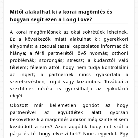
Mitől alakulhat ki a korai magömlés és
hogyan segít ezen a Long Love?
A korai magömlésnek az okai sokrétűek lehetnek.
Ez a következők miatt alakulhat ki: gyerekkori
elnyomás; a szexualitással kapcsolatos információk
hiánya; a férfi partnerétől jövő nyomás; otthoni
problémák; szorongás; stressz; a kudarctól való
félelem; félelem attól. hogy nem tudja kontrollálni
az ingert; a partnernek nincs gyakorlata a
szeretkezésben, frigid vagy közömbös. Továbbá a
szexfilmek nézése is gyorsíthatja az ejakuláció
idejét.
Okozott már kellemetlen gondot az hogy
partnerével az együttlétek alatt gyorsan
bekövetkezik a magömlés amikor még szinte el sem
kezdődött a szex? Azon aggódik hogy mit szól a
párja és fél hogy elveszítheti? Nincs egyedül. Egy