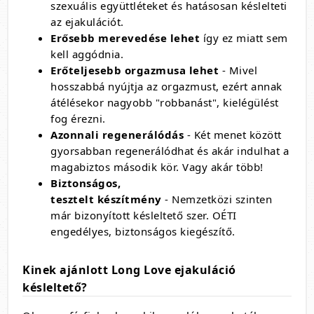
szexuális együttléteket és hatásosan késlelteti
az ejakulációt.
Erősebb merevedése lehet
így ez miatt sem
kell aggódnia.
Erőteljesebb orgazmusa lehet
- Mivel
hosszabbá nyújtja az orgazmust, ezért annak
átélésekor nagyobb "robbanást", kielégülést
fog érezni.
Azonnali regenerálódás
- Két menet között
gyorsabban regenerálódhat és akár indulhat a
magabiztos második kör. Vagy akár több!
Biztonságos,
tesztelt készítmény
- Nemzetközi szinten
már bizonyított késleltető szer. OÉTI
engedélyes, biztonságos kiegészítő.
Kinek ajánlott Long Love ejakuláció
késleltető?