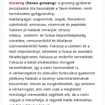
Ginzeng
(Panax ginseng)
: a ginzeng gyökeret
évszázadok óta használják a Távol-Keleten, mint
természetes gyógynövény.
Hatóanyagai: szaponinok, olajok, fitoszterol,
szénhidrát, aminosav, vitaminok és peptidek.
Számos jó hatását ismerjük: stressz
oldása, szellemi- és fizikai teljesítőképesség
növelése, immunerősítő és általános
szervezeterősítő hatás. Fokozza a szellemi és a
testi teljesítményt, késlelteti a fizikai és mentális
fáradtságérzetet, fokozza az endorfin termelését.
Fokozza a belső elválasztású mirigyek
termelődését, így a nemi hormonékét is.
A vérkeringésre és szexuális funkciókra gyakorolt
jótékony hatását a növényi szteroltartalmának
köszönheti. Növeli az oxigénfelvételt, így serkenti
a vérkeringést, ami nem csak a megfelelő
minőségű merevedést segítheti elő, de a nemi
vágyat is fokozhatja. A legjobb hatás eléréséhez