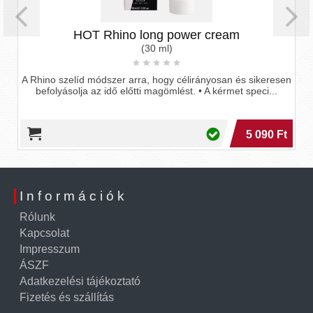
T Rhino long power cream
Big Bo
(30 ml)
módszer arra, hogy célirányosan és sikeresen
A Big Boy - Golden E
az idő előtti magömlést. • A kérmet speci...
erekciónövelő krém
5 090 Ft
Információk
Rólunk
Kapcsolat
Impresszum
ÁSZF
Adatkezelési tájékoztató
Fizetés és szállítás