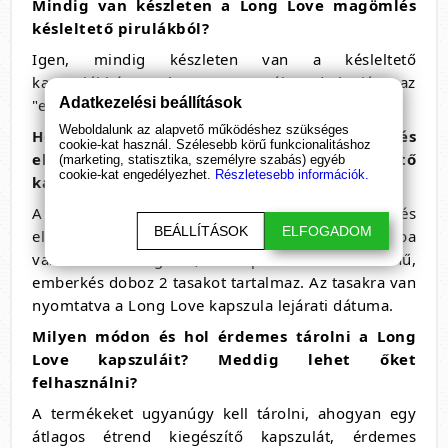
Mindig van készleten a Long Love
magömlés
késleltető
pirulákból?
Igen, mindig készleten van a késleltető
kapszulákbó, melyet a termék adatlapján az
Adatkezelési beállítások
"elérhetőség" felirat mögött láthat.
Weboldalunk az alapvető működéshez szükséges
Hogyan néz ki a Long Love korai
magömlés
cookie-kat használ. Szélesebb körű funkcionalitáshoz
elkerülésére
alkalmas étrend kiegészítő
(marketing, statisztika, személyre szabás) egyéb
cookie-kat engedélyezhet.
Részletesebb információk.
kapszula?
A
magömlés késleltető szerek
(korai magömlés
BEÁLLÍTÁSOK
ELFOGADOM
elleni kapszulák) a dobozon belül külön tasakba
vannak csomagolva, a piros-narancs színű,
emberkés doboz 2 tasakot tartalmaz. Az tasakra van
nyomtatva a Long Love kapszula lejárati dátuma.
Milyen módon és hol érdemes tárolni a Long
Love kapszuláit? Meddig lehet őket
felhasználni?
A termékeket ugyanúgy kell tárolni, ahogyan egy
átlagos étrend kiegészítő kapszulát, érdemes