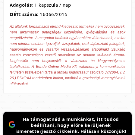
Adagolás
: 1 kapszula / nap
OÉTI száma
: 16066/2015
Az általunk forgalmazott étrend-kiegészítő termékek nem gyógyszerek,
nem alkalmasak betegségek kezelésére, gyógyítására és azok
megelőzésére. A megadott hatások egyénenként változhatnak, azokat
nem minden esetben igazolják vizsgálatok, csak tájékoztató jellegűek,
hagyományokon és vásárlói visszajelzéseken alapulnak! Szükség
esetén konzultáljon kezelő orvosával! Az oldalon található étrend-
kiegészítők nem helyettesítik a változatos és kiegyensúlyozott
táplálkozást. A Bende Online Média Kft. valamennyi kommunikációs
felületén tiszteletben tartja a fentiek jogforrásául szolgáló 37/2004. (IV.
26.) ESzCsM rendeletben írtakat, továbbá a gazdasági versenyhivatali
előírásokat.
Ha támogatnád a munkánkat, itt tudod
beállítani, hogy előre kerüljenek
ismeretterjesztő cikkeink. Hálásan köszönjük!