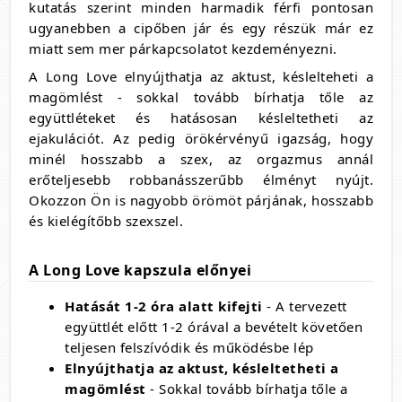
kutatás szerint minden harmadik férfi pontosan
ugyanebben a cipőben jár és egy részük már ez
miatt sem mer párkapcsolatot kezdeményezni.
A Long Love elnyújthatja az aktust, késlelteheti a
magömlést - sokkal tovább bírhatja tőle az
együttléteket és hatásosan késleltetheti az
ejakulációt. Az pedig örökérvényű igazság, hogy
minél hosszabb a szex, az orgazmus annál
erőteljesebb robbanásszerűbb élményt nyújt.
Okozzon Ön is nagyobb örömöt párjának, hosszabb
és kielégítőbb szexszel.
A Long Love kapszula előnyei
Hatását 1-2 óra alatt kifejti
- A tervezett
együttlét előtt 1-2 órával a bevételt követően
teljesen felszívódik és működésbe lép
Elnyújthatja az aktust, késleltetheti a
magömlést
- Sokkal tovább bírhatja tőle a