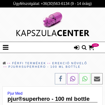
Ügyfélszolgálat: +36(30)563-6134 (9 - 14 óráig)
105
FÉRFI TERMÉKEK
EREKCIÓ NÖVELŐ
PJUR®SUPERHERO - 100 ML BOTTLE
Pjur Med
pjur®superhero - 100 ml bottle