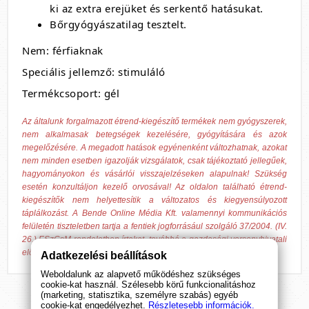
ki az extra erejüket és serkentő hatásukat.
Bőrgyógyászatilag tesztelt.
Nem: férfiaknak
Speciális jellemző: stimuláló
Termékcsoport: gél
Az általunk forgalmazott étrend-kiegészítő termékek nem gyógyszerek,
nem alkalmasak betegségek kezelésére, gyógyítására és azok
megelőzésére. A megadott hatások egyénenként változhatnak, azokat
nem minden esetben igazolják vizsgálatok, csak tájékoztató jellegűek,
hagyományokon és vásárlói visszajelzéseken alapulnak! Szükség
esetén konzultáljon kezelő orvosával! Az oldalon található étrend-
kiegészítők nem helyettesítik a változatos és kiegyensúlyozott
táplálkozást. A Bende Online Média Kft. valamennyi kommunikációs
felületén tiszteletben tartja a fentiek jogforrásául szolgáló 37/2004. (IV.
26.) ESzCsM rendeletben írtakat, továbbá a gazdasági versenyhivatali
előírásokat.
Adatkezelési beállítások
Weboldalunk az alapvető működéshez szükséges
cookie-kat használ. Szélesebb körű funkcionalitáshoz
(marketing, statisztika, személyre szabás) egyéb
cookie-kat engedélyezhet.
Részletesebb információk.