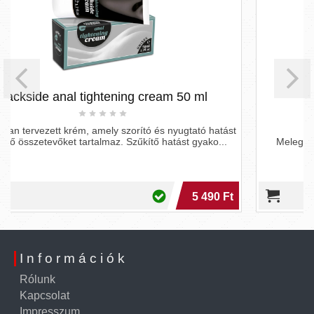
tening cream 50 ml
2seduce Female Se
(50 ml)
ely szorító és nyugtató hatást
maz. Szűkítő hatást gyako...
Melegítő hatású krém nőknek az 
5 490 Ft
Információk
Rólunk
Kapcsolat
Impresszum