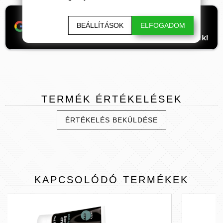
Ha támogatnád a munkánkat, itt tudod
BEÁLLÍTÁSOK
ELFOGADOM
beállítani, hogy előre kerüljenek
ismeretterjesztő cikkeink. Hálásan köszönjük!
TERMÉK
ÉRTÉKELÉSEK
ÉRTÉKELÉS BEKÜLDÉSE
KAPCSOLÓDÓ
TERMÉKEK