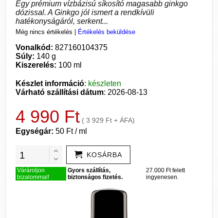
Egy prémium vízbázisú síkosító magasabb ginkgo
dózissal. A Ginkgo jól ismert a rendkívüli
hatékonyságáról, serkent...
Még nincs értékelés
|
Értékelés beküldése
Vonalkód:
827160104375
Súly:
140 g
Kiszerelés:
100 ml
Készlet információ
:
készleten
Várható szállítási dátum
: 2026-08-13
4 990 Ft
( 3 929 Ft + ÁFA)
Egységár:
50 Ft / ml
KOSÁRBA
Várároljon
Gyors szállítás,
27.000 Ft felett
bizalommal!
biztonságos fizetés.
ingyenesen.