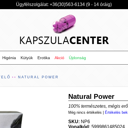
Ügyfélszolgálat: +36(30)563-6134 (9 - 14 óráig)
Higénia
Kütyük
Erotika
Akció
Újdonság
VELŐ
NATURAL POWER
Natural Power
100% természetes, mégis erő
Még nincs értékelés
|
Értékelés bek
SKU:
NP6
Vonalkód:
5999861485024