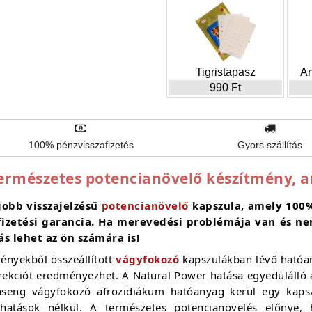
Tigristapasz
An
990 Ft
100% pénzvisszafizetés
Gyors szállítás
ermészetes potencianövelő készítmény, a
jobb visszajelzésű
potencianövelő
kapszula, amely 100%
fizetési garancia. Ha merevedési problémája van és n
s lehet az ön számára is!
nyekből összeállított
vágyfokozó
kapszulákban lévő ható
 erekciót eredményezhet. A Natural Power hatása egyedülálló
seng vágyfokozó afrozidiákum hatóanyag kerül egy kaps
ékhatások nélkül. A természetes potencianövelés előnye, 