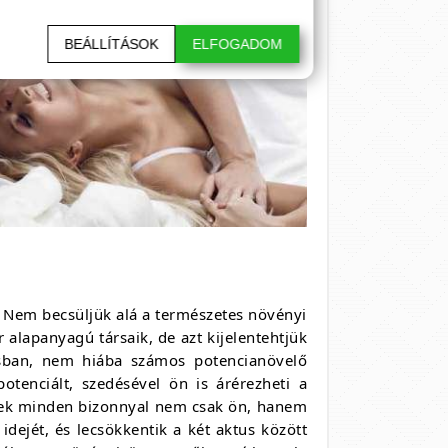
BEÁLLÍTÁSOK
ELFOGADOM
 Nem becsüljük alá a természetes növényi
alapanyagú társaik, de azt kijelentehtjük
ásban, nem hiába számos potencianövelő
tenciált, szedésével ön is árérezheti a
lynek minden bizonnyal nem csak ön, hanem
idejét, és lecsökkentik a két aktus között