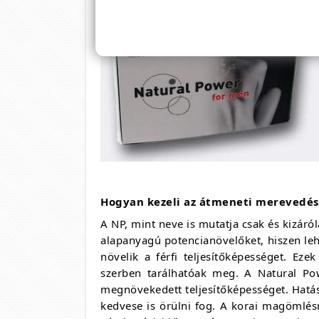
Hogyan kezeli az átmeneti merevedési
A NP, mint neve is mutatja csak és kizá
alapanyagú potencianövelőket, hiszen leh
növelik a férfi teljesítőképességet. 
szerben tarálhatóak meg. A Natural Pow
megnövekedett teljesítőképességet. Hatás
kedvese is örülni fog. A korai magömlésre