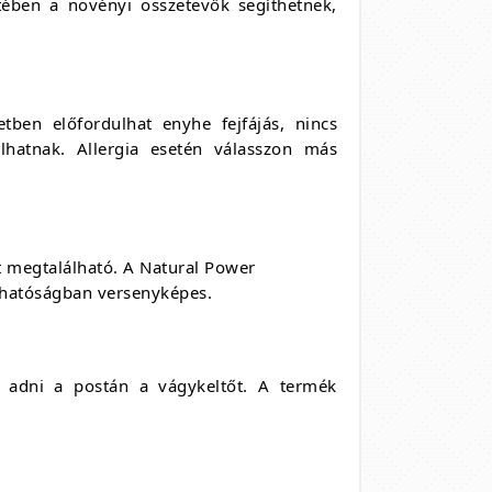
tében a növényi összetevők segíthetnek,
ben előfordulhat enyhe fejfájás, nincs
lhatnak. Allergia esetén válasszon más
 megtalálható. A Natural Power
thatóságban versenyképes.
k adni a postán a vágykeltőt. A termék