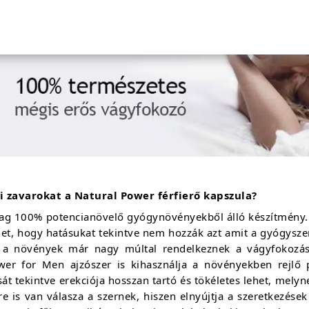
 zavarokat a Natural Power férfierő kapszula?
rólag 100% potencianövelő gyógynövényekből álló készítmény.
et, hogy hatásukat tekintve nem hozzák azt amit a gyógyszer 
Ezek a növények már nagy múltal rendelkeznek a vágyfokoz
er for Men ajzószer is kihasználja a növényekben rejlő po
át tekintve erekciója hosszan tartó és tökéletes lehet, me
 is van válasza a szernek, hiszen elnyújtja a szeretkezések 