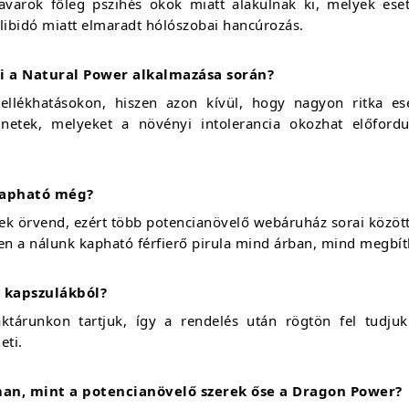
zavarok főleg pszihés okok miatt alakulnak ki, melyek ese
 libidó miatt elmaradt hólószobai hancúrozás.
i a Natural Power alkalmazása során?
llékhatásokon, hiszen azon kívül, hogy nagyon ritka eset
ünetek, melyeket a növényi intolerancia okozhat előfordu
kapható még?
k örvend, ezért több potencianövelő webáruház sorai között
en a nálunk kapható férfierő pirula mind árban, mind megbí
 kapszulákból?
ktárunkon tartjuk, így a rendelés után rögtön fel tudju
eti.
an, mint a potencianövelő szerek őse a Dragon Power?