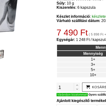
Súly:
10 g
Kiszerelés:
6 kapszula
Készlet információ
:
készlet
Várható szállítási dátum
: 2
7 490 Ft
( 5 898 Ft 
Egységár:
1 248 Ft / kapszul
Menn
Mennyiség
1+
3+
5+
10+
KOSÁR
Várároljon bizalommal!
Gyors szállít
Ajánlott kiegészítő terméke