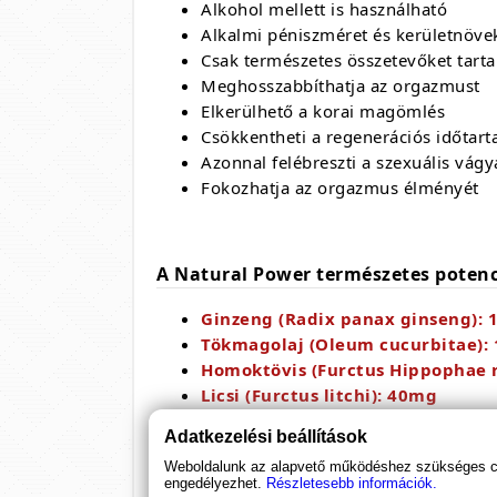
Alkohol mellett is használható
Alkalmi péniszméret és kerületnöv
Csak természetes összetevőket tart
Meghosszabbíthatja az orgazmust
Elkerülhető a korai magömlés
Csökkentheti a regenerációs időtar
Azonnal felébreszti a szexuális vágy
Fokozhatja az orgazmus élményét
A Natural Power természetes poten
Ginzeng (Radix panax ginseng):
Tökmagolaj (Oleum cucurbitae):
Homoktövis (Furctus Hippophae 
Licsi (Furctus litchi): 40mg
Adatkezelési beállítások
Weboldalunk az alapvető működéshez szükséges coo
engedélyezhet.
Részletesebb információk.