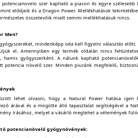
bb potencianovelo szer kapható a piacon és egyre szélesebb
int elődjeik és a Dragon Power. Mellékhatások tekintetében
természetes összetevőik miatt semmi mellékhatásuk nincs.
or Men?
gyógyszereket, mindenképp oda kell figyelni választás előtt
rüljük el. Amennyiben egy termék oldalán nincs feltüntet
ák, hamis gyógyszerként. A nálunk kapható potencianövelők
tt potencia növelő szer. Minden piuránk megfelelő, biztosn
mények
özött lehet olvasni, hogy a Natural Power hatása igen 
ező árával és a mögötte álló tapasztalat segítségével a Na
mény írásához, melyet a vásárló megtehet a vélemények fülö
ató potencianövelő gyógynövények: