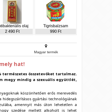
tibakteriális olaj
Tigrisbalzsam
2 490 Ft
990 Ft
Magyar termék
mely hat!
 természetes összetevőket tartalmaz.
em megy mindig a szexuális együttlét,
anyagoknak köszönhetően erős merevedés
 a hidegszárításos gyártási technológiának
zulába, amennyit más úton lehetetlen a
hogy szedése mellett alkoholt is lehet