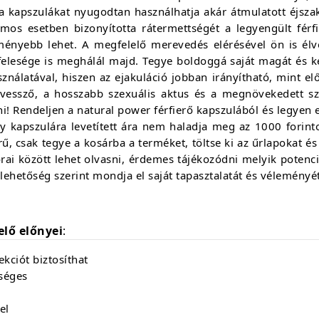
ia kapszulákat nyugodtan használhatja akár átmulatott éjsza
os esetben bizonyította rátermettségét a legyengült férfi 
ményebb lehet. A megfelelő merevedés elérésével ön is él
felesége is meghálál majd. Tegye boldoggá saját magát és ke
ználatával, hiszen az ejakuláció jobban irányítható, mint e
essző, a hosszabb szexuális aktus és a megnövekedett sz
i! Rendeljen a natural power férfierő kapszulából és legyen 
 kapszulára levetített ára nem haladja meg az 1000 forint
rű, csak tegye a kosárba a terméket, töltse ki az űrlapokat és 
ai között lehet olvasni, érdemes tájékozódni melyik potenci
 lehetőség szerint mondja el saját tapasztalatát és véleményé
lő előnyei
:
kciót biztosíthat
séges
el