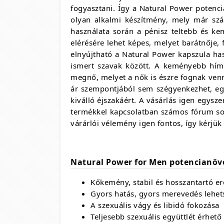
fogyasztani. Így a Natural Power potenc
olyan alkalmi készítmény, mely már szám
használata során a pénisz teltebb és ke
elérésére lehet képes, melyet barátnője, 
elnyújtható a Natural Power kapszula has
ismert szavak között. A keményebb hímv
megnő, melyet a nők is észre fognak venn
ár szempontjából sem szégyenkezhet, egy
kiválló éjszakáért. A vásárlás igen egysze
termékkel kapcsolatban számos fórum sor
várárlói vélemény igen fontos, így kérjük
Natural Power for Men potencianöve
Kőkemény, stabil és hosszantartó ere
Gyors hatás, gyors merevedés lehet
A szexuális vágy és libidó fokozása
Teljesebb szexuális együttlét érhető 