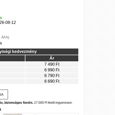
en
026-08-12
+ ÁFA)
a
yiségi kedvezmény
Ár
7 490 Ft
6 990 Ft
6 790 Ft
6 690 Ft
BA
ás, biztonságos fizetés.
27.000 Ft felett ingyenesen.
k