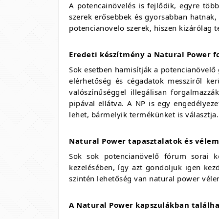
A potencainövelés is fejlődik, egyre tö
szerek erősebbek és gyorsabban hatnak, m
potencianovelo szerek, hiszen kizárólag 
Eredeti készítmény a Natural Power f
Sok esetben hamisítják a potencianövelő 
elérhetőség és cégadatok messziről ke
valószínűséggel illegálisan forgalmazz
pipával ellátva. A NP is egy engedélyeze
lehet, bármelyik termékünket is választja.
Natural Power tapasztalatok és véle
Sok sok potencianövelő fórum sorai k
kezelésében, így azt gondoljuk igen kezd
szintén lehetőség van natural power véle
A Natural Power kapszulákban találh