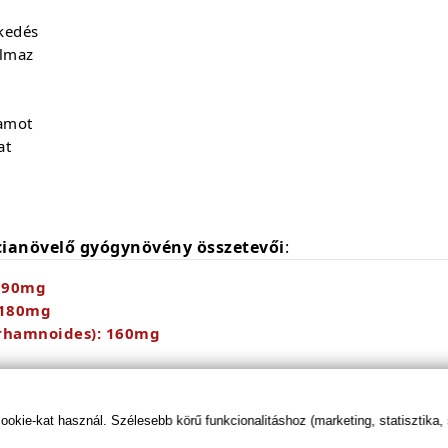
ekedés
almaz
tamot
at
cianövelő gyógynövény összetevői
:
 190mg
 180mg
rhamnoides): 160mg
kie-kat használ. Szélesebb körű funkcionalitáshoz (marketing, statisztika,