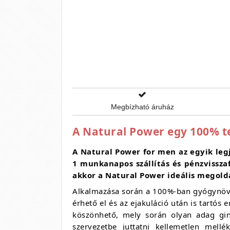
Megbízható áruház
A Natural Power egy 100% t
A Natural Power for men az egyik leg
1 munkanapos szállítás és pénzvissza
akkor a Natural Power ideális megoldá
Alkalmazása során a 100%-ban gyógynövé
érhető el és az ejakuláció után is tartós
köszönhető, mely során olyan adag gin
szervezetbe juttatni kellemetlen mell