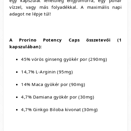
egy kapszulát lehetőleg éhgyomorra, egy pohár
vízzel, vagy más folyadékkal. A maximális napi
adagot ne lépje túl!
A
Prorino Potency Caps ö
sszetevői (1
kapszulában):
45% vörös ginseng gyökér por (290mg)
14,7% L-Arginin (95mg)
14% Maca gyökér por (90mg)
4,7% Damiana gyökér por (30mg)
4,7% Ginkgo Biloba kivonat (30mg)