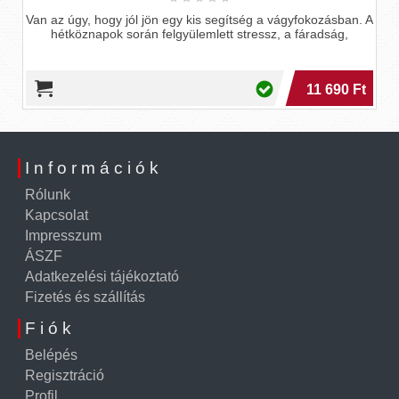
Van az úgy, hogy jól jön egy kis segítség a vágyfokozásban. A
hétköznapok során felgyülemlett stressz, a fáradság,
11 690 Ft
Információk
Rólunk
Kapcsolat
Impresszum
ÁSZF
Adatkezelési tájékoztató
Fizetés és szállítás
Fiók
Belépés
Regisztráció
Profil