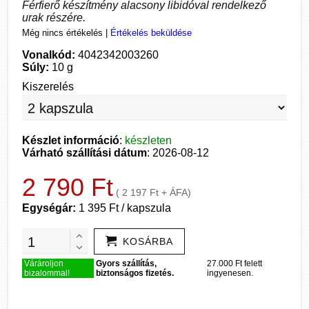
Férfierő készítmény alacsony libidóval rendelkező
urak részére.
Még nincs értékelés
|
Értékelés beküldése
Vonalkód:
4042342003260
Súly:
10 g
Kiszerelés
Készlet információ
:
készleten
Várható szállítási dátum
: 2026-08-12
2 790 Ft
( 2 197 Ft + ÁFA)
Egységár:
1 395 Ft / kapszula
KOSÁRBA
Várároljon
Gyors szállítás,
27.000 Ft felett
bizalommal!
biztonságos fizetés.
ingyenesen.