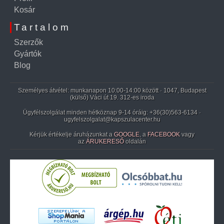
Kosár
Tartalom
Szerzők
Gyártók
Blog
Személyes átvétel: munkanapon 10:00-14:00 között · 1047, Budapest
(külső) Váci út 19. 312-es iroda
Ügyfélszolgálat minden hétköznap 9-14 óráig:
+36(30)563-6134
·
ugyfelszolgalat@kapszulacenter.hu
Kérjük értékelje áruházunkat a
GOOGLE
, a
FACEBOOK
vagy
az
ÁRUKERESŐ
oldalán