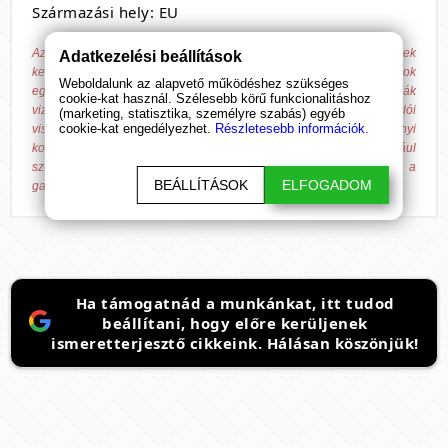
Származási hely: EU
Az általunk forgalmazott termékek nem alkalmasak betegségek
Adatkezelési beállítások
kezelésére, gyógyítására és azok megelőzésére. A megadott hatások
Weboldalunk az alapvető működéshez szükséges
egyénenként változhatnak, azokat nem minden esetben igazolják
cookie-kat használ. Szélesebb körű funkcionalitáshoz
vizsgálatok, csak tájékoztató jellegűek, hagyományokon és vásárlói
(marketing, statisztika, személyre szabás) egyéb
cookie-kat engedélyezhet.
Részletesebb információk.
visszajelzéseken alapulnak! A Bende Online Média Kft. valamennyi
kommunikációs felületén tiszteletben tartja a fentiek jogforrásául
szolgáló 37/2004. (IV. 26.) ESzCsM rendeletben írtakat, továbbá a
BEÁLLÍTÁSOK
ELFOGADOM
gazdasági versenyhivatali előírásokat.
Ha támogatnád a munkánkat, itt tudod
beállítani, hogy előre kerüljenek
ismeretterjesztő cikkeink. Hálásan köszönjük!