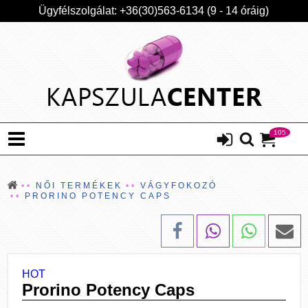
Ügyfélszolgálat: +36(30)563-6134 (9 - 14 óráig)
105
NŐI TERMÉKEK
VÁGYFOKOZÓ
PRORINO POTENCY CAPS
HOT
Prorino Potency Caps