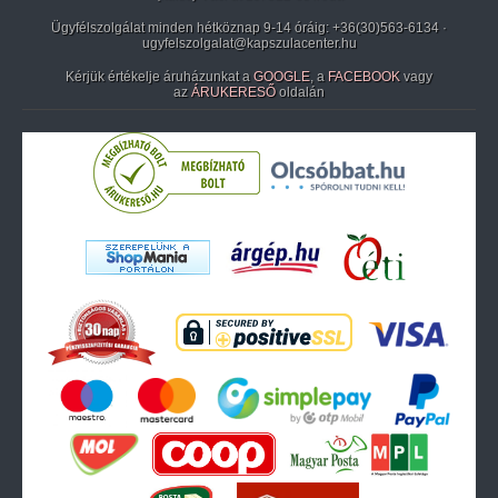
Ügyfélszolgálat minden hétköznap 9-14 óráig:
+36(30)563-6134
·
ugyfelszolgalat@kapszulacenter.hu
Kérjük értékelje áruházunkat a
GOOGLE
, a
FACEBOOK
vagy
az
ÁRUKERESŐ
oldalán