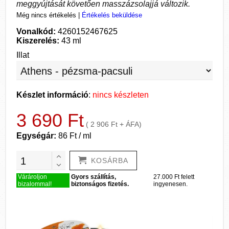
meggyújtását követően masszázsolajjá változik.
Még nincs értékelés
|
Értékelés beküldése
Vonalkód:
4260152467625
Kiszerelés:
43 ml
Illat
Készlet információ
:
nincs készleten
3 690 Ft
( 2 906 Ft + ÁFA)
Egységár:
86 Ft / ml
KOSÁRBA
Várároljon
Gyors szállítás,
27.000 Ft felett
bizalommal!
biztonságos fizetés.
ingyenesen.