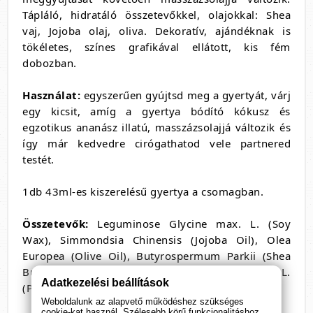
Tápláló, hidratáló összetevőkkel, olajokkal: Shea
vaj, Jojoba olaj, oliva.
Dekoratív, ajándéknak is
tökéletes, színes grafikával ellátott, kis fém
dobozban.
Használat:
e
gyszerűen gyújtsd meg a gyertyát, várj
egy kicsit, amíg a gyertya bódító kókusz és
egzotikus ananász illatú, masszázsolajjá változik és
így már kedvedre cirógathatod vele partnered
testét.
1db 43ml-es kiszerelésű gyertya a csomagban.
Összetevők:
Leguminose Glycine max. L. (Soy
Wax), Simmondsia Chinensis (Jojoba Oil), Olea
Europea (Olive Oil), Butyrospermum Parkii (Shea
Butter), Cocos Nucifera (Coconut Oil), Elaeis L.
Adatkezelési beállítások
(Palm Kernel Oil), Fragrance.
Weboldalunk az alapvető működéshez szükséges
cookie-kat használ. Szélesebb körű funkcionalitáshoz