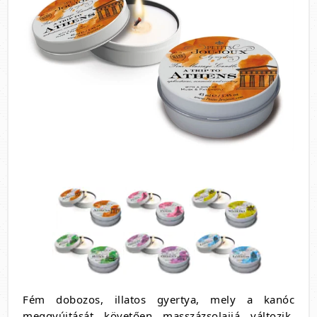
Fém dobozos, illatos gyertya, mely a kanóc
meggyújtását követően masszázsolajjá változik.