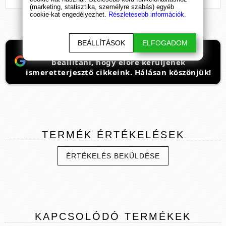
(marketing, statisztika, személyre szabás) egyéb
cookie-kat engedélyezhet.
Részletesebb információk.
BEÁLLÍTÁSOK
ELFOGADOM
Ha támogatnád a munkánkat, itt tudod
beállítani, hogy előre kerüljenek
ismeretterjesztő cikkeink. Hálásan köszönjük!
TERMÉK
ÉRTÉKELÉSEK
ÉRTÉKELÉS BEKÜLDÉSE
KAPCSOLÓDÓ
TERMÉKEK