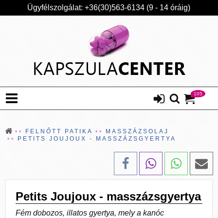
Ügyfélszolgálat: +36(30)563-6134 (9 - 14 óráig)
105
FELNŐTT PATIKA
MASSZÁZSOLAJ
PETITS JOUJOUX - MASSZÁZSGYERTYA
Petits Joujoux - masszázsgyertya
Fém dobozos, illatos gyertya, mely a kanóc