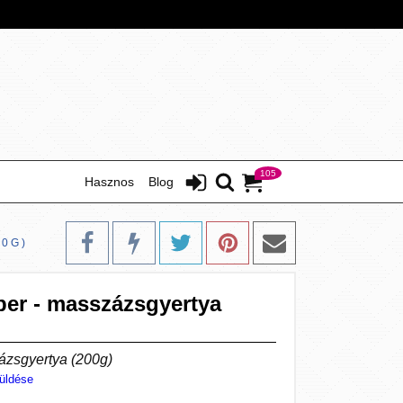
105
Hasznos
Blog
00G)
ber - masszázsgyertya
ázsgyertya (200g)
üldése