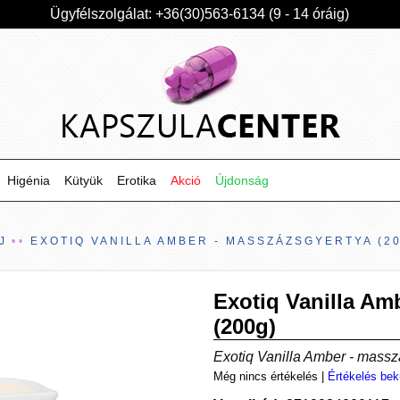
Ügyfélszolgálat: +36(30)563-6134 (9 - 14 óráig)
Higénia
Kütyük
Erotika
Akció
Újdonság
J
EXOTIQ VANILLA AMBER - MASSZÁZSGYERTYA (2
Exotiq Vanilla Am
(200g)
Exotiq Vanilla Amber - massz
Még nincs értékelés
|
Értékelés bek