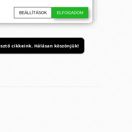
BEÁLLÍTÁSOK
ELFOGADOM
sztő cikkeink. Hálásan köszönjük!