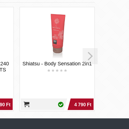
 240
Shiatsu - Body Sensation 2in1
Satisfyer -
ITS
Satisfyer - 
90 Ft
4 790 Ft