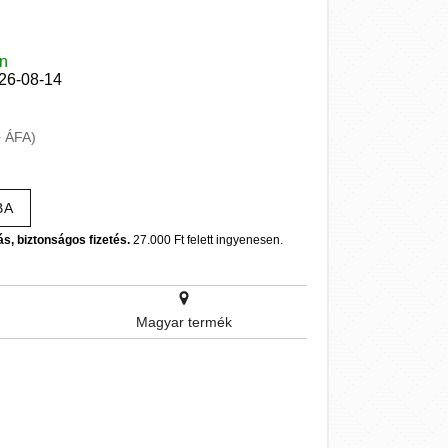
en
026-08-14
+ ÁFA)
BA
ás, biztonságos fizetés.
27.000 Ft felett ingyenesen.
Magyar termék