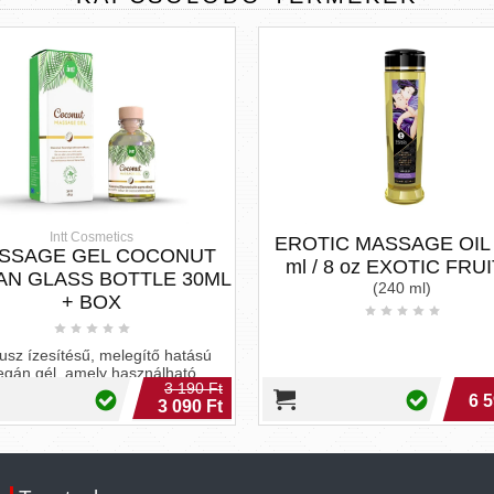
Intt Cosmetics
EROTIC MASSAGE OIL
SSAGE GEL COCONUT
ml / 8 oz EXOTIC FRU
AN GLASS BOTTLE 30ML
(240 ml)
+ BOX
usz ízesítésű, melegítő hatású
egán gél, amely használható
3 190 Ft
asszázshoz, orális szexhez,
6 5
3 090 Ft
közösüléshez és csókoló