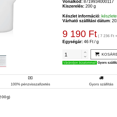
Vonalkód:
8719934000117
Kiszerelés:
200 g
Készlet információ
:
készlet
Várható szállítási dátum
: 2
9 190 Ft
( 7 236 Ft 
Egységár:
46 Ft / g
KOSÁR
Várároljon bizalommal!
Gyors szállít
100% pénzvisszafizetés
Gyors szállítás
(200g)