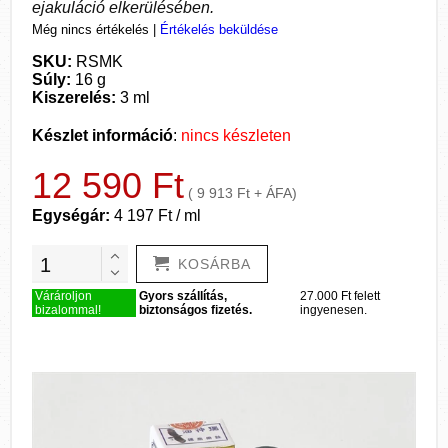
ejakuláció elkerülésében.
Még nincs értékelés
|
Értékelés beküldése
SKU:
RSMK
Súly:
16 g
Kiszerelés:
3 ml
Készlet információ
:
nincs készleten
12 590 Ft
( 9 913 Ft + ÁFA)
Egységár:
4 197 Ft / ml
KOSÁRBA
Várároljon
Gyors szállítás,
27.000 Ft felett
bizalommal!
biztonságos fizetés.
ingyenesen.