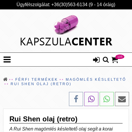
Ügyfélszolgálat: +36(30)563-6134 (9 - 14 óráig)
105
FÉRFI TERMÉKEK
MAGÖMLÉS KÉSLELTETŐ
RUI SHEN OLAJ (RETRO)
Rui Shen olaj (retro)
A Rui Shen magömlés késleltető olaj segít a korai