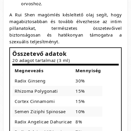
orvoshoz.
A Rui Shen magömlés késleltető olaj segít, hogy
magabiztosabban és tovább élvezhesse az intim
pillanatokat, természetes összetevőivel
biztonságosan és hatékonyan támogatva a
szexuális teljesítményt.
Összetevő adatok
20 adagot tartalmaz (3 ml)
Megnevezés
Mennyiség
Radix Ginseng
30%
Rhizoma Polygonati
15%
Cortex Cinnamomi
15%
Semen Ziziphi Spinosae
10%
Radix Angelicae Dahuricae
8%