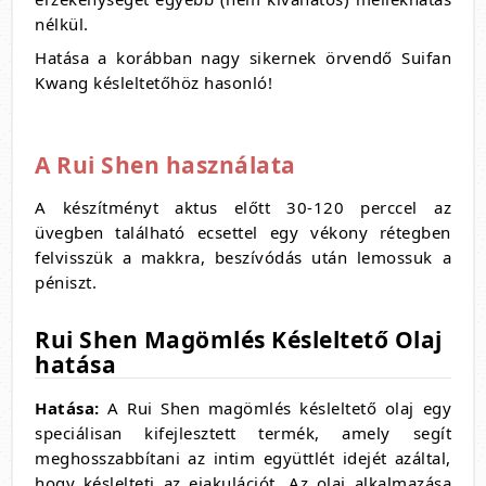
nélkül.
Hatása a korábban nagy sikernek örvendő Suifan
Kwang késleltetőhöz hasonló!
A Rui Shen használata
A készítményt aktus előtt 30-120 perccel az
üvegben található ecsettel egy vékony rétegben
felvisszük a makkra, beszívódás után lemossuk a
péniszt.
Rui Shen Magömlés Késleltető Olaj
hatása
Hatása:
A Rui Shen magömlés késleltető olaj egy
speciálisan kifejlesztett termék, amely segít
meghosszabbítani az intim együttlét idejét azáltal,
hogy késlelteti az ejakulációt. Az olaj alkalmazása