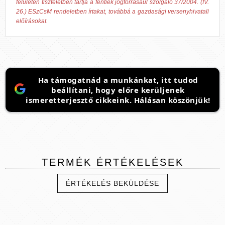
felületén tiszteletben tartja a fentiek jogforrásául szolgáló 37/2004. (IV.
26.) ESzCsM rendeletben írtakat, továbbá a gazdasági versenyhivatali
előírásokat.
Ha támogatnád a munkánkat, itt tudod
beállítani, hogy előre kerüljenek
ismeretterjesztő cikkeink. Hálásan köszönjük!
TERMÉK
ÉRTÉKELÉSEK
ÉRTÉKELÉS BEKÜLDÉSE