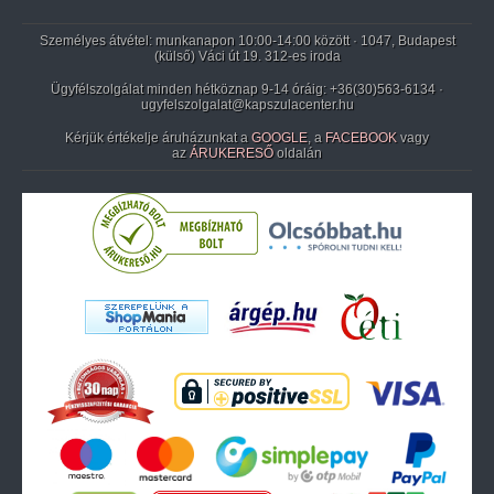
Személyes átvétel: munkanapon 10:00-14:00 között · 1047, Budapest
(külső) Váci út 19. 312-es iroda
Ügyfélszolgálat minden hétköznap 9-14 óráig:
+36(30)563-6134
·
ugyfelszolgalat@kapszulacenter.hu
Kérjük értékelje áruházunkat a
GOOGLE
, a
FACEBOOK
vagy
az
ÁRUKERESŐ
oldalán