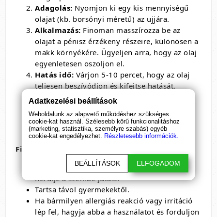
Adagolás:
Nyomjon ki egy kis mennyiségű
olajat (kb. borsónyi méretű) az ujjára.
Alkalmazás:
Finoman masszírozza be az
olajat a pénisz érzékeny részeire, különösen a
makk környékére. Ügyeljen arra, hogy az olaj
egyenletesen oszoljon el.
Hatás idő:
Várjon 5-10 percet, hogy az olaj
teljesen beszívódjon és kifejtse hatását.
Használat után:
Az olaj teljesen felszívódik,
Adatkezelési beállítások
így nincs szükség lemosásra. Ha azonban
Weboldalunk az alapvető működéshez szükséges
bármilyen irritációt tapasztalna, mossa le
cookie-kat használ. Szélesebb körű funkcionalitáshoz
(marketing, statisztika, személyre szabás) egyéb
alaposan meleg vízzel.
cookie-kat engedélyezhet.
Részletesebb információk.
Figyelmeztetések:
BEÁLLÍTÁSOK
ELFOGADOM
Csak külső használatra.
Kerülje a szembe jutást.
Tartsa távol gyermekektől.
Ha bármilyen allergiás reakció vagy irritáció
lép fel, hagyja abba a használatot és forduljon