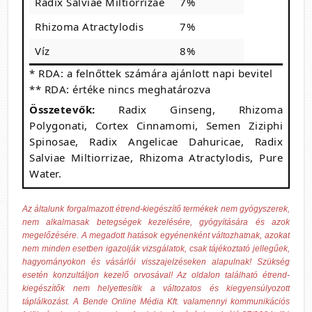
Radix Salviae Miltiorrizae
7%
Rhizoma Atractylodis
7%
Víz
8%
* RDA: a felnőttek számára ajánlott napi bevitel
** RDA: értéke nincs meghatározva
Összetevők:
Radix Ginseng, Rhizoma
Polygonati, Cortex Cinnamomi, Semen Ziziphi
Spinosae, Radix Angelicae Dahuricae, Radix
Salviae Miltiorrizae, Rhizoma Atractylodis, Pure
Water.
Az általunk forgalmazott étrend-kiegészítő termékek nem gyógyszerek,
nem alkalmasak betegségek kezelésére, gyógyítására és azok
megelőzésére. A megadott hatások egyénenként változhatnak, azokat
nem minden esetben igazolják vizsgálatok, csak tájékoztató jellegűek,
hagyományokon és vásárlói visszajelzéseken alapulnak! Szükség
esetén konzultáljon kezelő orvosával! Az oldalon található étrend-
kiegészítők nem helyettesítik a változatos és kiegyensúlyozott
táplálkozást. A Bende Online Média Kft. valamennyi kommunikációs