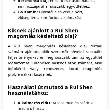
Borsmenta olaj:
Frissítő és hűsítő hatású,
ami hozzájárul a hosszabb együttléthez.
E-vitamin:
Hidratálja és védi a bőrt,
elősegítve a komfortos alkalmazást.
Kiknek ajánlott a Rui Shen
magömlés késleltető olaj?
A Rui Shen magömlés késleltető olaj férfiak
számára ajánlott, akik szeretnék növelni szexuális
teljesítményüket és meghosszabbítani az együttlét
időtartamát. Különösen hasznos azok számára, akik
időnkénti vagy rendszeres korai magömlés
problémákkal küzdenek.
Használati útmutató a Rui Shen
használatához:
Alkalmazás előtt:
Mossa meg és szárítsa
meg a péniszt.