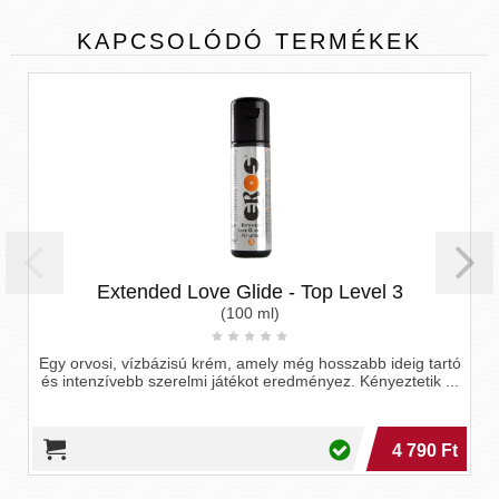
KAPCSOLÓDÓ
TERMÉKEK
Extended Love Glide - Top Level 3
(100 ml)
gy orvosi, vízbázisú krém, amely még hosszabb ideig tartó
Egyedül
s intenzívebb szerelmi játékot eredményez. Kényeztetik ...
merevs
4 790 Ft