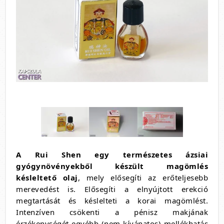
A Rui Shen egy természetes ázsiai
gyógynövényekből készült magömlés
késleltető olaj
, mely elősegíti az erőteljesebb
merevedést is. Elősegíti a elnyújtott erekció
megtartását és késlelteti a korai magömlést.
Intenzíven csökenti a pénisz makjának
érzékenységét egyébb (nem kívánatos) mellékhatás