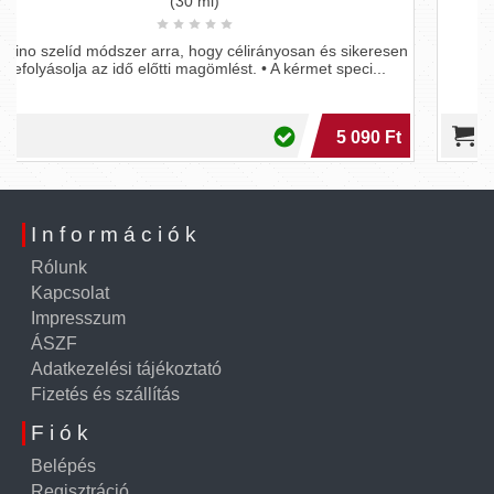
(50 ml)
yosan és sikeresen
EXS - késleltető spray
 kérmet speci...
5 090 Ft
Információk
Rólunk
Kapcsolat
Impresszum
ÁSZF
Adatkezelési tájékoztató
Fizetés és szállítás
Fiók
Belépés
Regisztráció