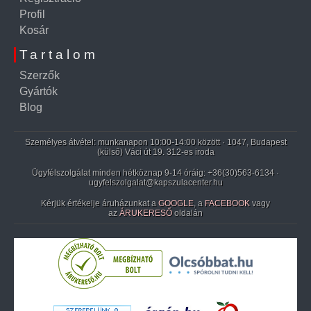
Profil
Kosár
Tartalom
Szerzők
Gyártók
Blog
Személyes átvétel: munkanapon 10:00-14:00 között · 1047, Budapest
(külső) Váci út 19. 312-es iroda
Ügyfélszolgálat minden hétköznap 9-14 óráig:
+36(30)563-6134
·
ugyfelszolgalat@kapszulacenter.hu
Kérjük értékelje áruházunkat a
GOOGLE
, a
FACEBOOK
vagy
az
ÁRUKERESŐ
oldalán