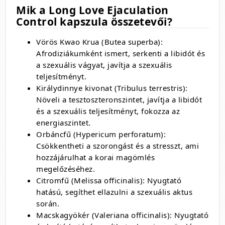
Mik a Long Love Ejaculation
Control kapszula összetevői?
Vörös Kwao Krua (Butea superba):
Afrodiziákumként ismert,
serkenti a libidót és
a szexuális vágyat,
javítja a szexuális
teljesítményt.
Királydinnye kivonat (Tribulus terrestris):
Növeli a tesztoszteronszintet,
javítja a libidót
és a szexuális teljesítményt,
fokozza az
energiaszintet.
Orbáncfű (Hypericum perforatum):
Csökkentheti a szorongást és a stresszt,
ami
hozzájárulhat a korai magömlés
megelőzéséhez.
Citromfű (Melissa officinalis):
Nyugtató
hatású,
segíthet ellazulni a szexuális aktus
során.
Macskagyökér (Valeriana officinalis):
Nyugtató