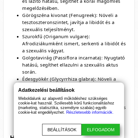
és lazító hatású,
segíthet a korai magömlés
megelőzésében.
Görögszéna kivonat (Fenugreek):
Növeli a
tesztoszteronszintet,
javítja a libidót és a
szexuális teljesítményt.
Szurokfű (Origanum vulgare):
Afrodiziákumként ismert,
serkenti a libidót és
a szexuális vágyat.
Golgotavirág (Passiflora incarnata):
Nyugtató
hatású,
segíthet ellazulni a szexuális aktus
során.
Édesgyökér (Glycyrrhiza glabra):
Növeli a
tesztoszteronszintet,
javítja a libidót és a
Adatkezelési beállítások
szexuális teljesítményt.
Weboldalunk az alapvető működéshez szükséges
Püspöksüveg (Epimedium grandiflorum):
cookie-kat használ. Szélesebb körű funkcionalitáshoz
Afrodiziákumként ismert,
serkenti a libidót és
(marketing, statisztika, személyre szabás) egyéb
cookie-kat engedélyezhet.
Részletesebb információk.
a szexuális vágyat,
javítja a szexuális
teljesítményt.
BEÁLLÍTÁSOK
ELFOGADOM
Hogyan kell adagolni a Long Love