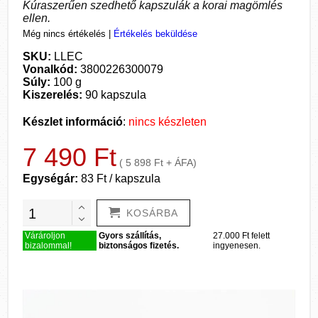
Kúraszerűen szedhető kapszulák a korai magömlés
ellen.
Még nincs értékelés
|
Értékelés beküldése
SKU:
LLEC
Vonalkód:
3800226300079
Súly:
100 g
Kiszerelés:
90 kapszula
Készlet információ
:
nincs készleten
7 490 Ft
( 5 898 Ft + ÁFA)
Egységár:
83 Ft / kapszula
KOSÁRBA
Várároljon
Gyors szállítás,
27.000 Ft felett
bizalommal!
biztonságos fizetés.
ingyenesen.