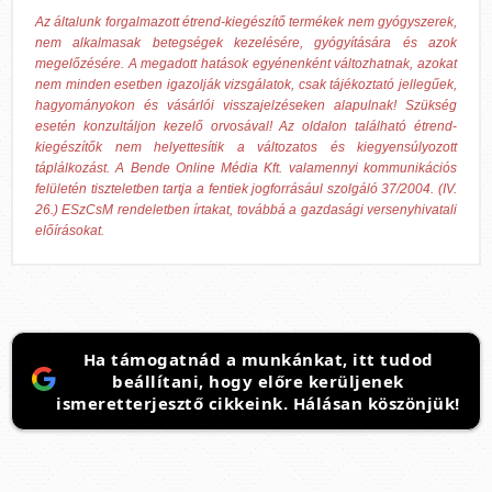
Az általunk forgalmazott étrend-kiegészítő termékek nem gyógyszerek,
nem alkalmasak betegségek kezelésére, gyógyítására és azok
megelőzésére. A megadott hatások egyénenként változhatnak, azokat
nem minden esetben igazolják vizsgálatok, csak tájékoztató jellegűek,
hagyományokon és vásárlói visszajelzéseken alapulnak! Szükség
esetén konzultáljon kezelő orvosával! Az oldalon található étrend-
kiegészítők nem helyettesítik a változatos és kiegyensúlyozott
táplálkozást. A Bende Online Média Kft. valamennyi kommunikációs
felületén tiszteletben tartja a fentiek jogforrásául szolgáló 37/2004. (IV.
26.) ESzCsM rendeletben írtakat, továbbá a gazdasági versenyhivatali
előírásokat.
Ha támogatnád a munkánkat, itt tudod
beállítani, hogy előre kerüljenek
ismeretterjesztő cikkeink. Hálásan köszönjük!