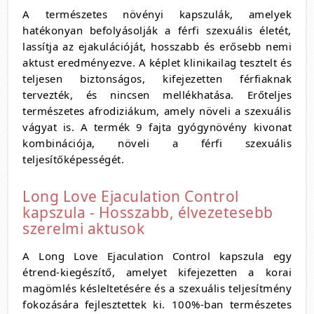
A természetes növényi kapszulák, amelyek
hatékonyan befolyásolják a férfi szexuális életét,
lassítja az ejakulációját, hosszabb és erősebb nemi
aktust eredményezve. A képlet klinikailag tesztelt és
teljesen biztonságos, kifejezetten férfiaknak
tervezték, és nincsen mellékhatása. Erőteljes
természetes afrodiziákum, amely növeli a szexuális
vágyat is. A termék 9 fajta gyógynövény kivonat
kombinációja, növeli a férfi szexuális
teljesítőképességét.
Long Love Ejaculation Control
kapszula - Hosszabb, élvezetesebb
szerelmi aktusok
A Long Love Ejaculation Control kapszula egy
étrend-kiegészítő,
amelyet kifejezetten a korai
magömlés késleltetésére és a szexuális teljesítmény
fokozására fejlesztettek ki.
100%-ban természetes