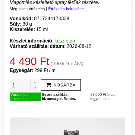
Magömlés késleltető spray férfiak részére.
Még nincs értékelés
|
Értékelés beküldése
Vonalkód:
8717344170338
Súly:
30 g
Kiszerelés:
15 ml
Készlet információ
:
készleten
Várható szállítási dátum
: 2026-08-12
4 490 Ft
( 3 535 Ft + ÁFA)
Egységár:
299 Ft / ml
KOSÁRBA
Várároljon
Gyors szállítás,
27.000 Ft felett
bizalommal!
biztonságos fizetés.
ingyenesen.