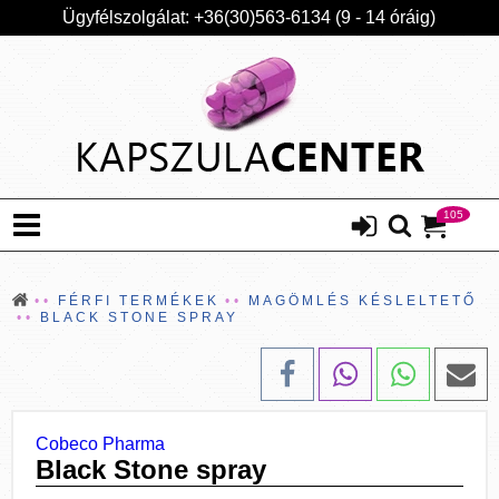
Ügyfélszolgálat: +36(30)563-6134 (9 - 14 óráig)
105
FÉRFI TERMÉKEK
MAGÖMLÉS KÉSLELTETŐ
BLACK STONE SPRAY
Cobeco Pharma
Black Stone spray