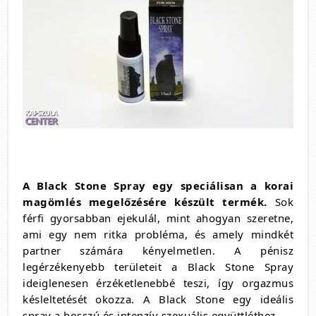
A Black Stone Spray egy speciálisan a korai
magömlés megelőzésére készült termék.
Sok
férfi gyorsabban ejekulál, mint ahogyan szeretne,
ami egy nem ritka probléma, és amely mindkét
partner számára kényelmetlen. A pénisz
legérzékenyebb területeit a Black Stone Spray
ideiglenesen érzéketlenebbé teszi, így orgazmus
késleltetését okozza. A Black Stone egy ideális
spray a hosszú és intenzív szexuális együttléthez.