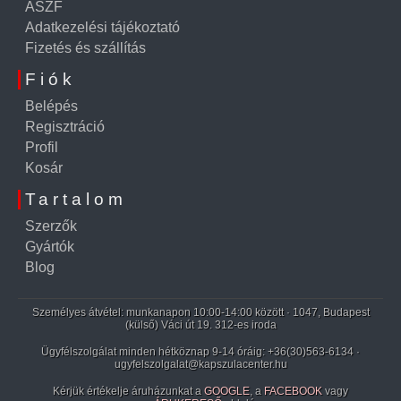
ÁSZF
Adatkezelési tájékoztató
Fizetés és szállítás
Fiók
Belépés
Regisztráció
Profil
Kosár
Tartalom
Szerzők
Gyártók
Blog
Személyes átvétel: munkanapon 10:00-14:00 között · 1047, Budapest
(külső) Váci út 19. 312-es iroda
Ügyfélszolgálat minden hétköznap 9-14 óráig:
+36(30)563-6134
·
ugyfelszolgalat@kapszulacenter.hu
Kérjük értékelje áruházunkat a
GOOGLE
, a
FACEBOOK
vagy