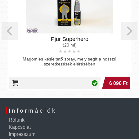
Pjur Superhero
(20 ml)
Magömlés késleltető spray, mely segít a hosszú
szeretkezések elérésében
6 090 Ft
Információk
Rólunk
Kapcsolat
Impresszum