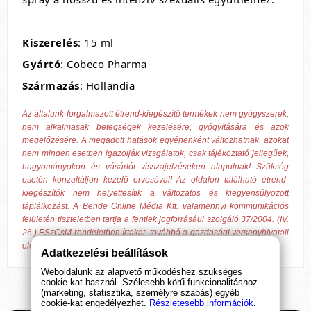
Kiszerelés
: 15 ml
Gyártó
: Cobeco Pharma
Származás
: Hollandia
Az általunk forgalmazott étrend-kiegészítő termékek nem gyógyszerek,
nem alkalmasak betegségek kezelésére, gyógyítására és azok
megelőzésére. A megadott hatások egyénenként változhatnak, azokat
nem minden esetben igazolják vizsgálatok, csak tájékoztató jellegűek,
hagyományokon és vásárlói visszajelzéseken alapulnak! Szükség
esetén konzultáljon kezelő orvosával! Az oldalon található étrend-
kiegészítők nem helyettesítik a változatos és kiegyensúlyozott
táplálkozást. A Bende Online Média Kft. valamennyi kommunikációs
felületén tiszteletben tartja a fentiek jogforrásául szolgáló 37/2004. (IV.
26.) ESzCsM rendeletben írtakat, továbbá a gazdasági versenyhivatali
előírásokat.
Adatkezelési beállítások
Weboldalunk az alapvető működéshez szükséges
cookie-kat használ. Szélesebb körű funkcionalitáshoz
(marketing, statisztika, személyre szabás) egyéb
cookie-kat engedélyezhet.
Részletesebb információk.