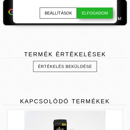
Ha támogatnád a munkánkat, itt tudod
beállítani, hogy előre kerüljenek
BEÁLLÍTÁSOK
ELFOGADOM
ismeretterjesztő cikkeink. Hálásan köszönjük!
TERMÉK
ÉRTÉKELÉSEK
ÉRTÉKELÉS BEKÜLDÉSE
KAPCSOLÓDÓ
TERMÉKEK