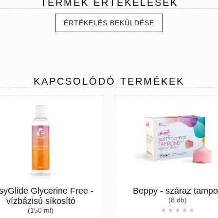
TERMÉK
ÉRTÉKELÉSEK
ÉRTÉKELÉS BEKÜLDÉSE
KAPCSOLÓDÓ
TERMÉKEK
syGlide Glycerine Free -
Beppy - száraz tamp
vízbázisú síkosító
(8 db)
(150 ml)