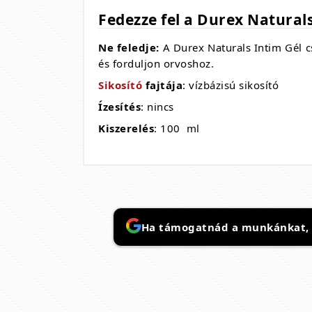
Fedezze fel a Durex Naturals
Ne feledje:
A Durex Naturals Intim Gél c
és forduljon orvoshoz.
Sikosító
fajtája
: vízbázisú sikosító
Ízesítés
: nincs
Kiszerelés
: 100 ml
Ha támogatnád a munkánkat, it