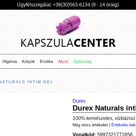
Ügyfélszolgálat: +36(30)563-6134 (9 - 14 óráig)
Higénia
Kütyük
Erotika
Akció
Újdonság
NATURALS INTIM GÉL
Durex
Durex Naturals int
100% természetes, vízbázisú s
Még nincs értékelés
|
Értékelés bek
Vonalkód:
5997321771656