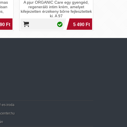
lmas
A pjur ORGANIC Care egy gyengéd,
isan
regeneráló intim krém, amelyet
s,
kifejezetten érzékeny bőrre fejlesztettek
ki. A 97
90 Ft
5 490 Ft
2-es iroda
center.hu
án