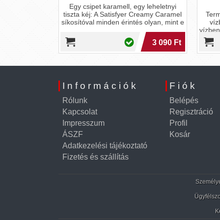
ba - virág
Egy csipet karamell, egy leheletnyi
tiszta kéj: A Satisfyer Creamy Caramel
Term
síkosítóval minden érintés olyan, mint e
víz
vízben
2 990 Ft
3 090 Ft
Információk
Fiók
Rólunk
Belépés
Kapcsolat
Regisztráció
Impresszum
Profil
ÁSZF
Kosár
Adatkezelési tájékoztató
Fizetés és szállítás
Személyes
Ügyfélszo
K