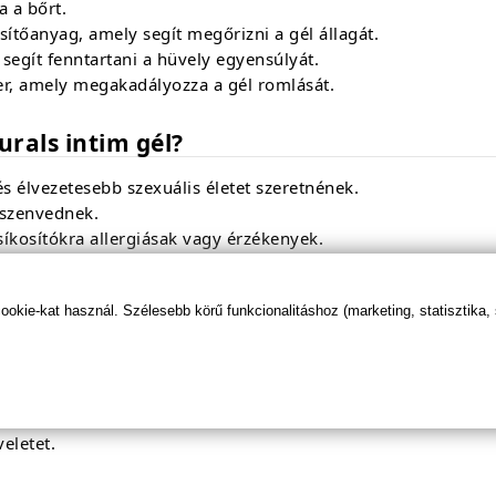
a a bőrt.
sítőanyag,
amely segít megőrizni a gél állagát.
segít fenntartani a hüvely egyensúlyát.
r,
amely megakadályozza a gél romlását.
urals intim gél?
 élvezetesebb szexuális életet szeretnének.
 szenvednek.
 síkosítókra allergiásak vagy érzékenyek.
gokból készült termékeket preferálnak.
nak.
kie-kat használ. Szélesebb körű funkcionalitáshoz (marketing, statisztika,
ex Naturals intim gélt?
 kis mennyiséget a gélből a mutatóujjára.
ső nemi szervekre.
eletet.