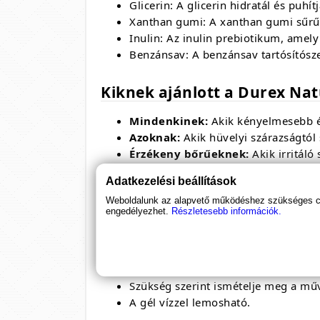
Glicerin:
A glicerin hidratál és puhítj
Xanthan gumi:
A xanthan gumi sűrű
Inulin:
Az inulin prebiotikum,
amely 
Benzánsav:
A benzánsav tartósítósze
Kiknek ajánlott a Durex Nat
Mindenkinek:
Akik kényelmesebb és
Azoknak:
Akik hüvelyi szárazságtól
Érzékeny bőrűeknek:
Akik irritáló
Azoknak:
Akik természetes alapanya
Adatkezelési beállítások
Azoknak:
Akik latex óvszert használ
Weboldalunk az alapvető működéshez szükséges coo
engedélyezhet.
Részletesebb információk.
Hogyan kell használni a Dur
Nyissa ki a tubust,
és nyomjon ki egy
Vigye fel a gélt a hüvelybe és a kül
Szükség szerint ismételje meg a műv
A gél vízzel lemosható.