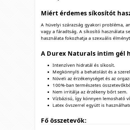
Miért érdemes síkosítót has
A hüvelyi szárazság gyakori probléma,
am
vagy a fáradtság.
A síkosító használata se
használata fokozhatja a szexuális élmény
A Durex Naturals intim gél h
Intenzíven hidratál és síkosít.
Megkönnyíti a behatolást és a szerel
Növeli az érzékenységet és az orga
100%-ban természetes összetevőkből
Nem irritálja az érzékeny bőrt sem.
Vízbázisú,
így könnyen lemosható ví
Latex óvszerrel együtt is használhat
Fő összetevők: