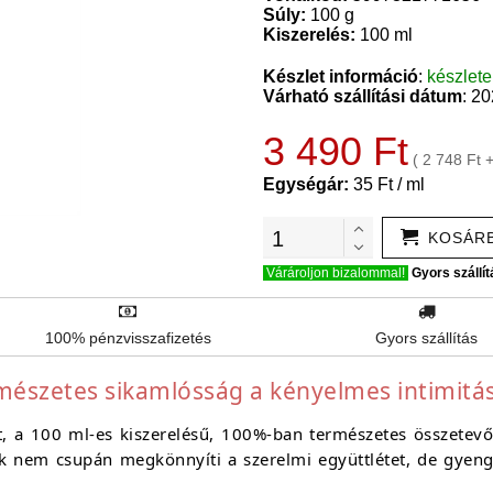
Súly:
100 g
Kiszerelés:
100 ml
Készlet információ
:
készlet
Várható szállítási dátum
: 2
3 490 Ft
( 2 748 Ft 
Egységár:
35 Ft / ml
KOSÁR
Várároljon bizalommal!
Gyors szállít
100% pénzvisszafizetés
Gyors szállítás
rmészetes sikamlósság a kényelmes intimitá
,
a 100 ml-es kiszerelésű,
100%-ban természetes összetevőkb
 nem csupán megkönnyíti a szerelmi együttlétet,
de gyengé