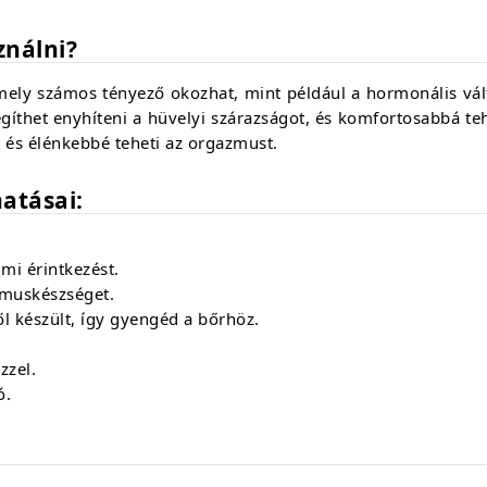
ználni?
ely számos tényező okozhat,
mint például a hormonális vál
gíthet enyhíteni a hüvelyi szárazságot,
és komfortosabbá tehe
t és élénkebbé teheti az orgazmust.
atásai:
mi érintkezést.
zmuskészséget.
 készült,
így gyengéd a bőrhöz.
zzel.
ó.