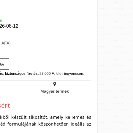
en
026-08-12
+ ÁFA)
BA
ás, biztonságos fizetés.
27.000 Ft felett ingyenesen.
Magyar termék
sért
ől készült síkosítót,
amely kellemes és
d formulájának köszönhetően ideális az