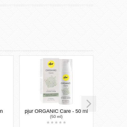
on
pjur ORGANIC Care - 50 ml
EROS Pleas
(50 ml)