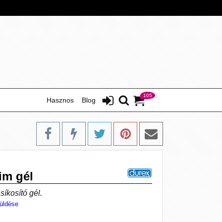
105
Hasznos
Blog
im gél
íkosító gél.
üldése