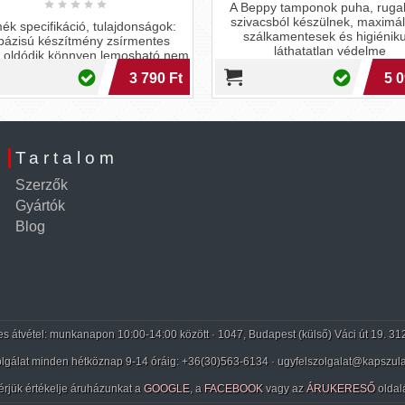
A Beppy tamponok puha, ruga
szivacsból készülnek, maximál
ék specifikáció, tulajdonságok:
szálkamentesek és higiéniku
bázisú készítmény zsírmentes
láthatatlan védelme
 oldódik könnyen lemosható nem
rag
3 790 Ft
5 0
Tartalom
Szerzők
Gyártók
Blog
 átvétel: munkanapon 10:00-14:00 között · 1047, Budapest (külső) Váci út 19. 31
lgálat minden hétköznap 9-14 óráig:
+36(30)563-6134
· ugyfelszolgalat@kapszula
érjük értékelje áruházunkat a
GOOGLE
, a
FACEBOOK
vagy az
ÁRUKERESŐ
oldal