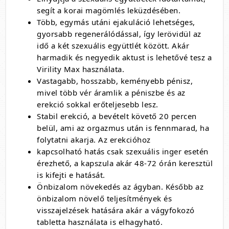
segít a korai magömlés leküzdésében.
Több, egymás utáni ejakuláció lehetséges,
gyorsabb regenerálódással, így lerövidül az
idő a két szexuális együttlét között. Akár
harmadik és negyedik aktust is lehetővé tesz a
Virility Max használata.
Vastagabb, hosszabb, keményebb pénisz,
mivel több vér áramlik a péniszbe és az
erekció sokkal erőteljesebb lesz.
Stabil erekció, a bevételt követő 20 percen
belül, ami az orgazmus után is fennmarad, ha
folytatni akarja. Az erekcióhoz
kapcsolható hatás csak szexuális inger esetén
érezhető, a kapszula akár 48-72 órán keresztül
is kifejti e hatását.
Önbizalom növekedés az ágyban. Később az
önbizalom növelő teljesítmények és
visszajelzések hatására akár a vágyfokozó
tabletta használata is elhagyható.