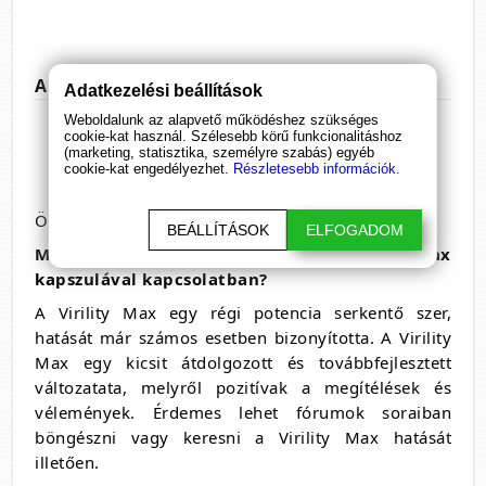
A Virility Max gyógynövény összetevői:
Adatkezelési beállítások
Weboldalunk az alapvető működéshez szükséges
Ázsiai Ginzeng gyökér por 100mg
cookie-kat használ. Szélesebb körű funkcionalitáshoz
Fahéj por 90mg, Arangyökér por 75mg
(marketing, statisztika, személyre szabás) egyéb
cookie-kat engedélyezhet.
Részletesebb információk.
Szareptamustár por 75mg
Összesen: 470mg
BEÁLLÍTÁSOK
ELFOGADOM
Milyen vélemények vannak a Virility Max
kapszulával kapcsolatban?
A Virility Max egy régi potencia serkentő szer,
hatását már számos esetben bizonyította. A Virility
Max egy kicsit átdolgozott és továbbfejlesztett
változatata, melyről pozitívak a megítélések és
vélemények. Érdemes lehet fórumok soraiban
böngészni vagy keresni a Virility Max hatását
illetően.