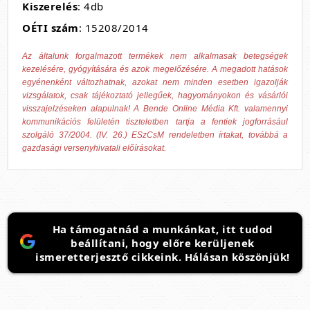
Kiszerelés
: 4db
OÉTI szám
: 15208/2014
Az általunk forgalmazott termékek nem alkalmasak betegségek
kezelésére, gyógyítására és azok megelőzésére. A megadott hatások
egyénenként változhatnak, azokat nem minden esetben igazolják
vizsgálatok, csak tájékoztató jellegűek, hagyományokon és vásárlói
visszajelzéseken alapulnak! A Bende Online Média Kft. valamennyi
kommunikációs felületén tiszteletben tartja a fentiek jogforrásául
szolgáló 37/2004. (IV. 26.) ESzCsM rendeletben írtakat, továbbá a
gazdasági versenyhivatali előírásokat.
Ha támogatnád a munkánkat, itt tudod
beállítani, hogy előre kerüljenek
ismeretterjesztő cikkeink. Hálásan köszönjük!