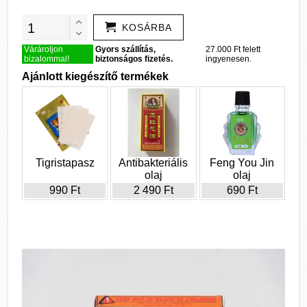
KOSÁRBA
Várároljon
Gyors szállítás,
27.000 Ft felett
bizalommal!
biztonságos fizetés.
ingyenesen.
Ajánlott kiegészítő termékek
Tigristapasz
Antibakteriális
Feng You Jin
olaj
olaj
990 Ft
2 490 Ft
690 Ft