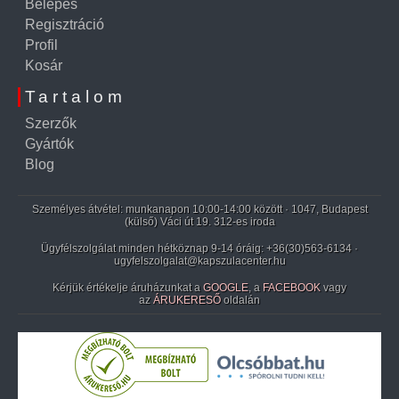
Belépés
Regisztráció
Profil
Kosár
Tartalom
Szerzők
Gyártók
Blog
Személyes átvétel: munkanapon 10:00-14:00 között · 1047, Budapest
(külső) Váci út 19. 312-es iroda
Ügyfélszolgálat minden hétköznap 9-14 óráig:
+36(30)563-6134
·
ugyfelszolgalat@kapszulacenter.hu
Kérjük értékelje áruházunkat a
GOOGLE
, a
FACEBOOK
vagy
az
ÁRUKERESŐ
oldalán