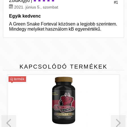
ZoldKigyo |
#1
2021. június 5., szombat
Egyik kedvenc
A Green Snake Forteval közösen a legjobb szerintem.
Mindegy melyiket használom kB egyenértékű.
KAPCSOLÓDÓ
TERMÉKEK
új termék