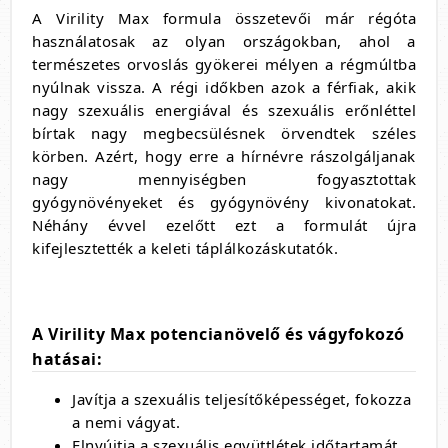
A Virility Max formula összetevői már régóta
használatosak az olyan országokban, ahol a
természetes orvoslás gyökerei mélyen a régmúltba
nyúlnak vissza. A régi időkben azok a férfiak, akik
nagy szexuális energiával és szexuális erőnléttel
bírtak nagy megbecsülésnek örvendtek széles
körben. Azért, hogy erre a hírnévre rászolgáljanak
nagy mennyiségben fogyasztottak
gyógynövényeket és gyógynövény kivonatokat.
Néhány évvel ezelőtt ezt a formulát újra
kifejlesztették a keleti táplálkozáskutatók.
A Virility Max potencianövelő és vágyfokozó
hatásai:
Javítja a szexuális teljesítőképességet, fokozza
a nemi vágyat.
Elnyújtja a szexuális együttlétek időtartamát,