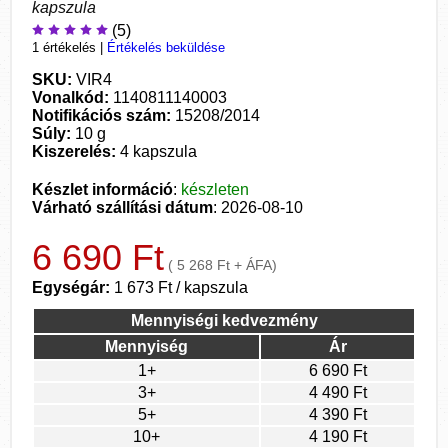
kapszula
(5)
1 értékelés
|
Értékelés beküldése
SKU:
VIR4
Vonalkód:
1140811140003
Notifikációs szám:
15208/2014
Súly:
10 g
Kiszerelés:
4 kapszula
Készlet információ
:
készleten
Várható szállítási dátum
: 2026-08-10
6 690 Ft
( 5 268 Ft + ÁFA)
Egységár:
1 673 Ft / kapszula
Mennyiségi kedvezmény
Mennyiség
Ár
1+
6 690 Ft
3+
4 490 Ft
5+
4 390 Ft
10+
4 190 Ft