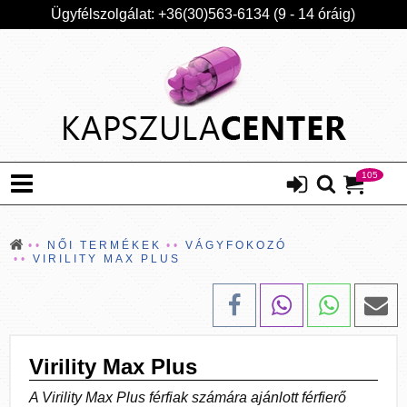
Ügyfélszolgálat: +36(30)563-6134 (9 - 14 óráig)
105
NŐI TERMÉKEK
VÁGYFOKOZÓ
VIRILITY MAX PLUS
Virility Max Plus
A Virility Max Plus férfiak számára ajánlott férfierő