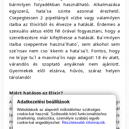
bármilyen folyadékban használható. Alkalmazása
egyszerű, hata´sa szinte azonnal érezhető.
Csepegtessen 2 pipettányit vízbe vagy valamilyen
italba az Elixírből és élvezze a hatását. Érdemes a
szexuális aktus előtt fél órával fogyasztani, hogy a
szeretkezésre már kifejthesse a hatását. Ba´rmilyen
italba cseppentve haszna´lhato´, sem alkohol sem
sze´nsav nem cso¨kkenti a hata´sa´t. Fontos, hogy
ne le´pje tu´l a maxima´lis napi adagot! 18 év alatt,
várandós és szoptató anyáknak nem ajánlott.
Gyermekek elől elzárva, hűvös, száraz helyen
tárolandó!
Miért hatásos az Elixir?
A bájital olyan természetes gyógynövényi
Adatkezelési beállítások
összetevőket tartalmaz, melyek serkentő hatással
Weboldalunk az alapvető működéshez szükséges
cookie-kat használ. Szélesebb körű funkcionalitáshoz
lehetnek a női libidóra, így használatával ön is
(marketing, statisztika, személyre szabás) egyéb
megtapasztalhatja az újszerű szexuális vágyat. Az
cookie-kat engedélyezhet.
Részletesebb információk.
Elixirt vila´gszerte sok nő használja e´s az eredme