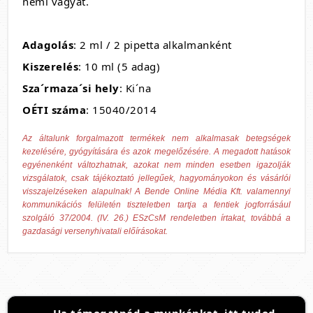
nemi vágyat.
Adagolás
: 2 ml / 2 pipetta alkalmanként
Kiszerelés
: 10 ml (5 adag)
Sza´rmaza´si hely
: Ki´na
OÉTI száma
: 15040/2014
Az általunk forgalmazott termékek nem alkalmasak betegségek
kezelésére, gyógyítására és azok megelőzésére. A megadott hatások
egyénenként változhatnak, azokat nem minden esetben igazolják
vizsgálatok, csak tájékoztató jellegűek, hagyományokon és vásárlói
visszajelzéseken alapulnak! A Bende Online Média Kft. valamennyi
kommunikációs felületén tiszteletben tartja a fentiek jogforrásául
szolgáló 37/2004. (IV. 26.) ESzCsM rendeletben írtakat, továbbá a
gazdasági versenyhivatali előírásokat.