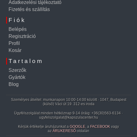
Adatkezelési tájékoztató
Fizetés és szállítás
Fiók
Belépés
Regisztráció
Profil
Kosár
Tartalom
Szerzők
Gyártók
Blog
Személyes átvétel: munkanapon 10:00-14:00 között · 1047, Budapest
(külső) Váci út 19. 312-es iroda
Ügyfélszolgálat minden hétköznap 9-14 óráig:
+36(30)563-6134
·
ugyfelszolgalat@kapszulacenter.hu
Kérjük értékelje áruházunkat a
GOOGLE
, a
FACEBOOK
vagy
az
ÁRUKERESŐ
oldalán