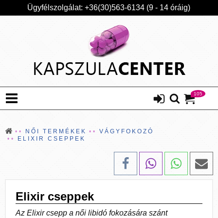
Ügyfélszolgálat: +36(30)563-6134 (9 - 14 óráig)
105
NŐI TERMÉKEK
VÁGYFOKOZÓ
ELIXIR CSEPPEK
Elixir cseppek
Az Elixir csepp a női libidó fokozására szánt