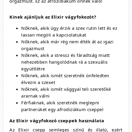
orgazmust. Ez az afrozidiákum önnek való!
Kinek ajánljuk az Elixir vágyfokozót?
Nőknek, akik úgy érzik a szex rutin lett és ez
lassan megöli a kapcsolatukat
Nőknek, akik már rég nem élték át az igazi
orgazmust
Nőknek, akik a stressz és fáradtság miatt
nehezebben hangolódnak rá a szexuális
együttlétre
Nőknek, akik ismét szeretnék önfeledten
élvezni a szexet
Nőknek, akik ismét vággyal teli szeretőké
ararnak válni
Férfiaknak, akik szeretnék meglepni
partnerüket egy afrodiziákum cseppel
Az Elixir vágyfokozó cseppek használata
Az Elixir csepp semleges színű és illatú, ezért