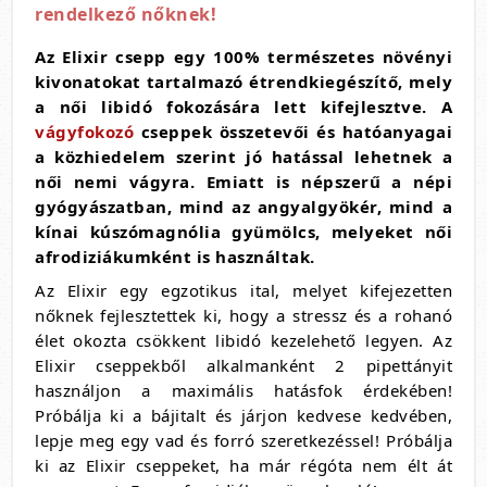
rendelkező nőknek!
Az Elixir csepp egy 100% természetes növényi
kivonatokat tartalmazó étrendkiegészítő, mely
a női libidó fokozására lett kifejlesztve.
A
vágyfokozó
cseppek összetevői és hatóanyagai
a közhiedelem szerint jó hatással lehetnek a
női nemi vágyra. Emiatt is népszerű a népi
gyógyászatban, mind az angyalgyökér, mind a
kínai kúszómagnólia gyümölcs, melyeket női
afrodiziákumként is használtak.
Az Elixir egy egzotikus ital, melyet kifejezetten
nőknek fejlesztettek ki, hogy a stressz és a rohanó
élet okozta csökkent libidó kezelehető legyen. Az
Elixir cseppekből alkalmanként 2 pipettányit
használjon a maximális hatásfok érdekében!
Próbálja ki a bájitalt és járjon kedvese kedvében,
lepje meg egy vad és forró szeretkezéssel! Próbálja
ki az Elixir cseppeket, ha már régóta nem élt át