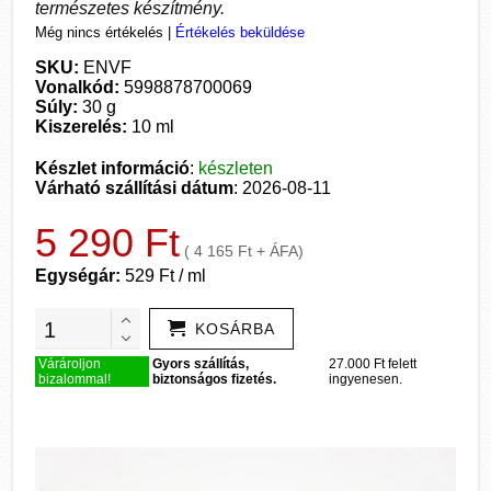
természetes készítmény.
Még nincs értékelés
|
Értékelés beküldése
SKU:
ENVF
Vonalkód:
5998878700069
Súly:
30 g
Kiszerelés:
10 ml
Készlet információ
:
készleten
Várható szállítási dátum
: 2026-08-11
5 290 Ft
( 4 165 Ft + ÁFA)
Egységár:
529 Ft / ml
KOSÁRBA
Várároljon
Gyors szállítás,
27.000 Ft felett
bizalommal!
biztonságos fizetés.
ingyenesen.