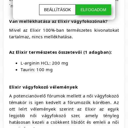
´nyek to¨bb mint kiele´gi´to?ek.
BEÁLLÍTÁSOK
ELFOGADOM
Van mellékhatása az Elixir vágyfokozónak?
Mivel az Elixir 100%-ban természetes kivonatokat
tartalmaz, nincs mellékhatása.
Az Elixir természetes összetevői (1 adagban):
L-arginin HCL: 200 mg
Taurin: 100 mg
Elixir vágyfokozó vélemények
A potencianövelő fórumok mellett a női vágyfokozó
témakör is igen kedvelt a fórumozók körében. Az
ott leírt vélemények szerint az Elixir az egyik
legjobb női vágyfokozó szer, amely tényleg
hatásosan kezeli a csökkent libidót és emleli a női