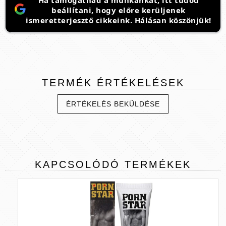
Ha támogatnád a munkánkat, itt tudod
beállítani, hogy előre kerüljenek
ismeretterjesztő cikkeink. Hálásan köszönjük!
TERMÉK
ÉRTÉKELÉSEK
ÉRTÉKELÉS BEKÜLDÉSE
KAPCSOLÓDÓ
TERMÉKEK